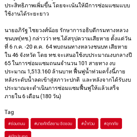
ประสิทธิภาพเพิ่มขึ้น โดยจะเน้นให้มีการซ่อมแซมแบบ
ใช้งานได้ระยะยาว
นายอภิรัฐ ไชยวงศ์น้อย รักษาการอธิบดีกรมทางหลวง
ชนบท(ทช.) กล่าวว่า ทช.ได้สรุปความเสียหาย ตั้งแต่วัน
ที่ 6 ก.ค. -20 ต.ค. 64 พบถนนทางหลวงชนบท เสียหาย
ใน 46 จังหวัด โดย ทช.จะเสนอใช้งบประมาณงบกลางปี
65 ในการซ่อมแซมถนนจำนวน 101 สายทาง งบ
ประมาณ 1,513.160 ล้านบาท ฟื้นฟูน้ำท่วมครั้งนี้ภาย
หลังระดับน้ำลดเข้าสู่สภาวะปกติ และหลังจากได้รับงบ
ประมาณจะดำเนินการซ่อมแซมฟื้นฟูให้แล้วเสร็จ
ภายใน 6 เดือน (180 วัน)
Tag
#
ซ่อมถนน
#
นายศักดิ์สยาม ชิดชอบ
#
น้ำท่วม
#
อุทกภัย
#
เปิดประเทศ