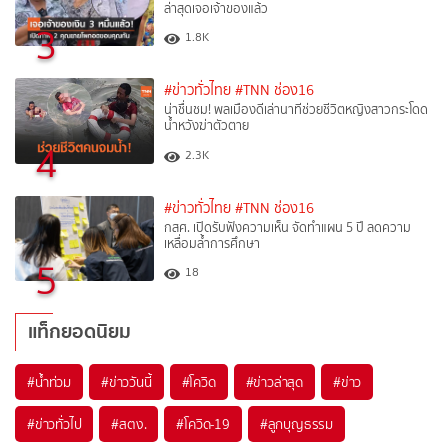
ล่าสุดเจอเจ้าของแล้ว
3
1.8K
#ข่าวทั่วไทย
#TNN ช่อง16
น่าชื่นชม! พลเมืองดีเล่านาทีช่วยชีวิตหญิงสาวกระโดด
น้ำหวังฆ่าตัวตาย
4
2.3K
#ข่าวทั่วไทย
#TNN ช่อง16
กสศ. เปิดรับฟังความเห็น จัดทำแผน 5 ปี ลดความ
เหลื่อมล้ำการศึกษา
5
18
แท็กยอดนิยม
#
น้ำท่วม
#
ข่าววันนี้
#
โควิด
#
ข่าวล่าสุด
#
ข่าว
#
ข่าวทั่วไป
#
สตง.
#
โควิด-19
#
ลูกบุญธรรม