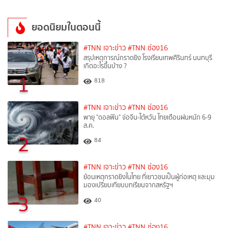
ยอดนิยมในตอนนี้
#TNN เจาะข่าว
#TNN ช่อง16
สรุปเหตุการณ์กราดยิง โรงเรียนเทพศิรินทร์ นนทบุรี
เกิดอะไรขึ้นบ้าง ?
1
818
#TNN เจาะข่าว
#TNN ช่อง16
พายุ "ดอลฟิน" จ่อจีน-ไต้หวัน ไทยเตือนฝนหนัก 6-9
ส.ค.
2
84
#TNN เจาะข่าว
#TNN ช่อง16
ย้อนเหตุกราดยิงในไทย ที่เยาวชนเป็นผู้ก่อเหตุ และมุม
มองเปรียบเทียบบทเรียนจากสหรัฐฯ
3
40
#TNN เจาะข่าว
#TNN ช่อง16