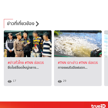
ข่าวที่เกี่ยวข้อง
#ข่าวทั่วไทย
#TNN ช่อง16
#TNN เจาะข่าว
#TNN ช่อง16
ยึดไอซ์ล็อตใหญ่กลาง…
กางแผน​รับมือฝนตก…
17
29