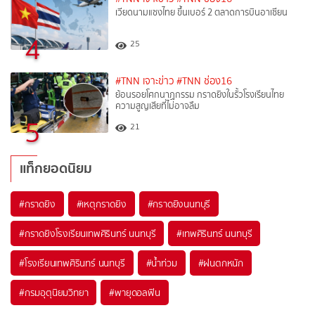
เวียดนามแซงไทย ขึ้นเบอร์ 2 ตลาดการบินอาเซียน
4
25
#TNN เจาะข่าว
#TNN ช่อง16
ย้อนรอยโศกนาฏกรรม กราดยิงในรั้วโรงเรียนไทย
ความสูญเสียที่ไม่อาจลืม
5
21
แท็กยอดนิยม
#
กราดยิง
#
เหตุกราดยิง
#
กราดยิงนนทบุรี
#
กราดยิงโรงเรียนเทพศิรินทร์ นนทบุรี
#
เทพศิรินทร์ นนทบุรี
#
โรงเรียนเทพศิรินทร์ นนทบุรี
#
น้ำท่วม
#
ฝนตกหนัก
#
กรมอุตุนิยมวิทยา
#
พายุดอลฟิน