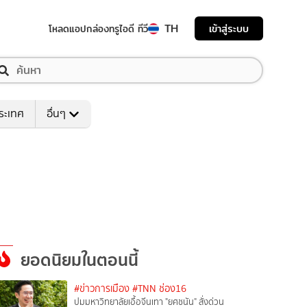
TH
เข้าสู่ระบบ
โหลดแอป
กล่องทรูไอดี ทีวี
ระเทศ
อื่นๆ
ยอดนิยมในตอนนี้
#ข่าวการเมือง
#TNN ช่อง16
ปมมหาวิทยาลัยเอื้อจีนเทา "ยศชนัน" สั่งด่วน