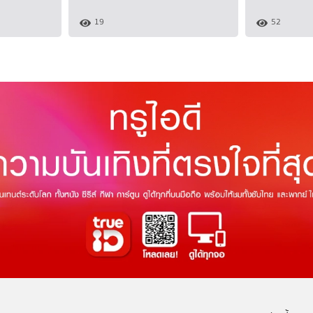
19
52