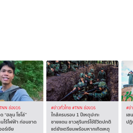
TNN ช่อง16
#ข่าวทั่วไทย
#TNN ช่อง16
#ข่
ุด “ฮลุน โซโล่”
ใกล้ครบรอบ 1 ปีเหตุปะทะ
เสน
้านไร้ไฟฟ้า ก่อนขาด
ชายแดน ชาวสุรินทร์ใช้ชีวิตปกติ
ปฏิ
จอร์เจีย
แต่ยังเตรียมพร้อมหากเกิดเหตุ