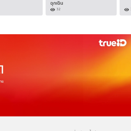
ฉุกเฉิน
32