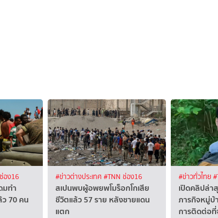
ช่อง16
#ข่าวต่างประเทศ
#TNN ช่อง16
#ข่าวทั่วไทย
#
ะดมทำ
สเปนพบผู้อพยพโมร็อกโกเสีย
เปิดคลิปล่าส
้ว 70 คน
ชีวิตแล้ว 57 ราย หลังชายแดน
ภารกิจหมู่บ
แตก
การติดต่อที่