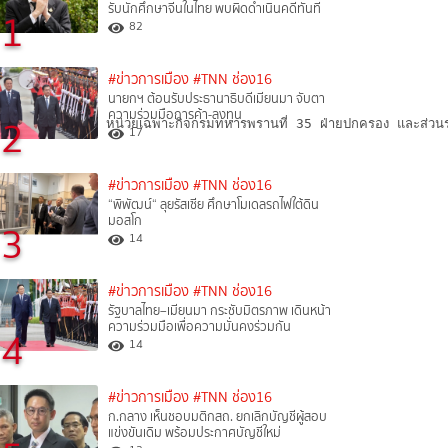
รับนักศึกษาจีนในไทย พบผิดดำเนินคดีทันที
1
82
#ข่าวการเมือง
#TNN ช่อง16
นายกฯ ต้อนรับประธานาธิบดีเมียนมา จับตา
ความร่วมมือการค้า-ลงทุน
2
วยเฉพาะกิจราชมนู หน่วยเฉพาะกิจกรมทหารพรานที่ 35 ฝ่ายปกครอง และส่วนรา
17
#ข่าวการเมือง
#TNN ช่อง16
“พิพัฒน์“ ลุยรัสเซีย ศึกษาโมเดลรถไฟใต้ดิน
มอสโก
3
14
#ข่าวการเมือง
#TNN ช่อง16
รัฐบาลไทย–เมียนมา กระชับมิตรภาพ เดินหน้า
ความร่วมมือเพื่อความมั่นคงร่วมกัน
4
14
#ข่าวการเมือง
#TNN ช่อง16
ก.กลาง เห็นชอบมติกสถ. ยกเลิกบัญชีผู้สอบ
แข่งขันเดิม พร้อมประกาศบัญชีใหม่