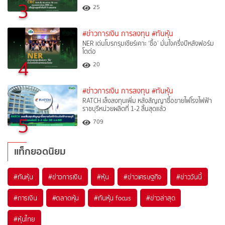
3
25
#ข่าวการเงิน การลงทุน
#ทันหุ้น
NER เด่นโบรกรุมเชียร์เคาะ ‘ซื้อ’ มั่นใจครึ่งปีหลังฟอร์ม
โตต่อ
4
20
#ข่าวการเงิน การลงทุน
#ทันหุ้น
RATCH เล็งลงทุนเพิ่ม หลังสัญญาซื้อขายไฟโรงไฟฟ้า
ราชบุรีหน่วยผลิตที่ 1-2 สิ้นสุดแล้ว
5
709
แท็กยอดนิยม
#
ทันหุ้น
#
ข่าวการเงิน
#
หุ้น
#
ข่าวเศรษฐกิจ
#
ข่าววันนี้
#
การเงิน
#
ตลาดหุ้น
#
ทันหุ้น focus
#
ข่าวล่าสุด
#
หุ้นไทย