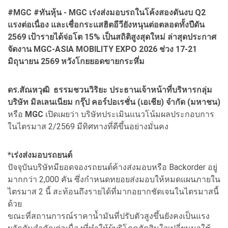
#MGC #ทันหุ้น - MGC เร่งส่งมอบรถในโค้งสองดันงบ Q2
แรงต่อเนื่อง และเชื่อกระแสฮิตอีวียังหนุนต่อตลอดทั้งปีดัน
2569 เป้ารายได้จ่อโต 15% เป็นสถิติสูงสุดใหม่ ล่าสุดประกาศ
จัดงาน MGC-ASIA MOBILITY EXPO 2026 ช่วง 17-21
มิถุนายน 2569 หวังโกยยอดขายกระหึ่ม
ดร.สัณหวุฒิ ธรรมชวนวิริยะ ประธานเจ้าหน้าที่บริหารกลุ่ม
บริษัท มิลเลนเนียม กรุ๊ป คอร์ปอเรชั่น (เอเชีย) จำกัด (มหาชน)
หรือ
MGC
เปิดเผยว่า บริษัทประเมินแนวโน้มผลประกอบการ
ในไตรมาส 2/2569 มีทิศทางที่ดีขึ้นอย่างมั่นคง
*เร่งส่งมอบรถยนต์
ปัจจุบันบริษัทมียอดจองรถยนต์ค้างส่งมอบหรือ Backorder อยู่
มากกว่า 2,000 คัน ซึ่งกำหนดทยอยส่งมอบให้หมดแผนภายใน
ไตรมาส 2 นี้ สะท้อนถึงรายได้ที่มากอยากชัดเจนในไตรมาสนี้
ด้วย
ขณะที่สถานการณ์ราคาน้ำมันที่ปรับตัวสูงขึ้นยังคงเป็นแรง