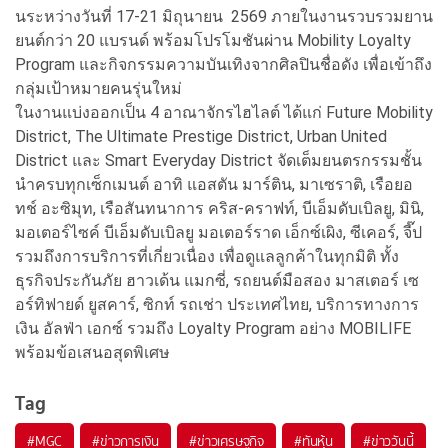
นระหว่างวันที่ 17-21 มิถุนายน 2569 ภายในงานรวบรวมยาน
ยนต์กว่า 20 แบรนด์ พร้อมโปรโมชันผ่าน Mobility Loyalty
Program และกิจกรรมความบันเทิงจากศิลปินชื่อดัง เพื่อเข้าถึง
กลุ่มเป้าหมายคนรุ่นใหม่
ในงานแบ่งออกเป็น 4 อาณาจักรไฮไลต์ ได้แก่ Future Mobility
District, The Ultimate Prestige District, Urban United
District และ Smart Everyday District จัดเต็มยนตรกรรมชั้น
นำครบทุกเซ็กเมนต์ อาทิ แอสตัน มาร์ติน, มาเซราติ, เรือยอ
ทช์ อะซิมุท, เรือสันทนาการ คริส-คราฟท์, บีเอ็มดับเบิลยู, มินิ,
มอเตอร์ไซค์ บีเอ็มดับเบิลยู มอเตอร์ราด เอ็กซ์เผิง, ซีเคอร์, จี๊ป
รวมถึงการบริการที่เกี่ยวเนื่อง เพื่อดูแลลูกค้าในทุกมิติ ทั้ง
ธุรกิจประกันภัย ฮาวเด้น แมกซี่, รถยนต์มือสอง มาสเตอร์ เซ
อร์ทิฟายด์ ยูสคาร์, ซิกท์ รถเช่า ประเทศไทย, บริการทางการ
เงิน อัลฟ่า เอกซ์ รวมถึง Loyalty Program อย่าง MOBILIFE
พร้อมข้อเสนอสุดพิเศษ
Tag
#
MGC
#
ข่าวการเงิน
#
ข่าวเศรษฐกิจ
#
ทันหุ้น
#
ข่าววันนี้