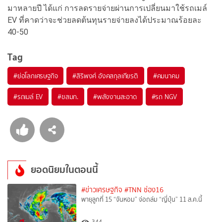
มาหลายปี ได้แก่ การลดรายจ่ายผ่านการเปลี่ยนมาใช้รถเมล์
EV ที่คาดว่าจะช่วยลดต้นทุนรายจ่ายลงได้ประมาณร้อยละ
40-50
Tag
#
ย่อโลกเศรษฐกิจ
#
สิริพงศ์ อังคสกุลเกียรติ
#
คมนาคม
#
รถเมล์ EV
#
ขสมก.
#
พลังงานสะอาด
#
รถ NGV
ยอดนิยมในตอนนี้
#ข่าวเศรษฐกิจ
#TNN ช่อง16
พายุลูกที่ 15 “จันหอม” จ่อถล่ม “ญี่ปุ่น” 11 ส.ค.นี้
344