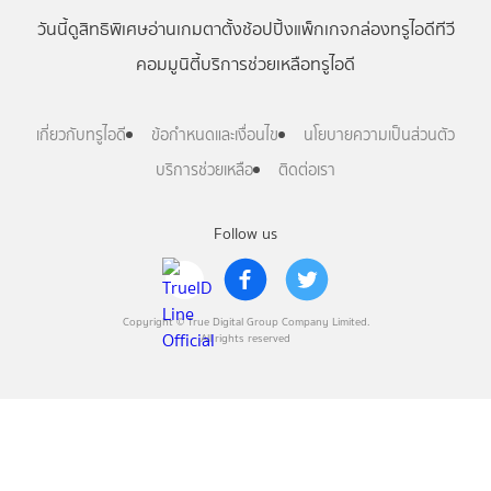
วันนี้
ดู
สิทธิพิเศษ
อ่าน
เกม
ตาตั้ง
ช้อปปิ้ง
แพ็กเกจ
กล่องทรูไอดีทีวี
คอมมูนิตี้
บริการช่วยเหลือทรูไอดี
เกี่ยวกับทรูไอดี
ข้อกำหนดและเงื่อนไข
นโยบายความเป็นส่วนตัว
บริการช่วยเหลือ
ติดต่อเรา
Follow us
Copyright © True Digital Group Company Limited.
All rights reserved