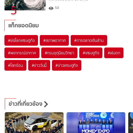
5
50
แท็กยอดนิยม
#
ย่อโลกเศรษฐกิจ
#
สภาพอากาศ
#
การตลาดเงินล้าน
#
พยากรณ์อากาศ
#
กรมอุตุนิยมวิทยา
#
เศรษฐกิจ
#
ฝนตก
#
โลกร้อน
#
ข่าววันนี้
#
ข่าวเศรษฐกิจ
ข่าวที่เกี่ยวข้อง