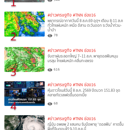
1
#ข่าวเศรษฐกิจ
#TNN ช่อง16
พยากรณ์อากาศวันนี้ 8 ส.ค.69 อุตุฯ เตือน 8-11 ส.ค
ทั่วไทยฝนหนัก เหนือ อีสาน ตะวันออก ระวังน้ำท่วม-
น้ำป่า
2
78
#ข่าวเศรษฐกิจ
#TNN ช่อง16
จับตาฝนระลอกใหญ่ 7–11 ส.ค. พายุดอลฟินหนุน
มรสุม ไทยฝนหนัก-คลื่นทะเลแรง
3
616
#ข่าวเศรษฐกิจ
#TNN ช่อง16
หุ้นดาวโจนส์วันนี้ 8 ส.ค. 2569 ปิดบวก 151.83 จุด
คลายกังวลเฟดขึ้นดอกเบี้ย
4
68
#ข่าวเศรษฐกิจ
#TNN ช่อง16
ญี่ปุ่น อพยพ 2 แสนคน รับมือพายุ “ดอลฟิน” คาดขึ้น
ฝั่งที่จีนตอนใต้ 9-10 ส.ค.นี้