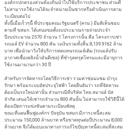
องค์กรปกครองส่วนท้องถิ่นนำไปใช้บริการประชาชน ส่วนที่
ไม่สามารถใช้งานได้จะจำหน่ายเป็นซากหรือดำเนินการตาม
ระเบียบต่อไป
ทั้งนี้เมื่อเร็วๆนี้ ที่ประชุมคณะรัฐมนตรี (ครม.) มีมติเห็นชอบ
ตามที่ ขสมก. ได้เสนอขอตั้งงบประมาณรายจ่ายประจำ
ปีงบประมาณ 2570 จำนวน 1 โครงการนั้น คือ โครงการเช่า
รถเมล์ EV จำนวน 800 คัน วงเงินรวมทั้งสิ้น 8,139.9162 ล้าน
บาท เพื่อนำมาวิ่งให้บริการทดแทนรถเมล์เดิม (รถเมล์ปรับ
อากาศเชื้อเพลิงน้ำมันดีเซล) ที่ชำรุดทรุดโทรมและมีอายุการ
ใช้งานมานานกว่า 30 ปี
สำหรับการจัดหารถโดยวิธีการเช่า รวมค่าซ่อมแซม บำรุง
รักษา พร้อมระบบอัดประจุไฟฟ้า โดยยืนยันว่า รถที่จัดหาจะ
ต้องเป็นรถใหม่เท่านั้น ส่วนกรณีที่บริษัท ไทย สมายล์ บัส
จำกัด เสนอให้เช่ารถจำนวน 800 คันนั้น ไม่สามารถใช้วิธีนี้ได้
ต้องเปิดการแข่งขันตามระเบียบพัสดุ
ขณะที่แผนฟื้นฟูองค์กร ปัจจุบัน ขสมก.มีภาระหนี้สะสม
ประมาณ 150,000 ล้านบาท หรือขาดทุนต่อปีประมาณ 8,000
ล้านบาท จึงได้มอบแนวทางการแก้ไขปัญหาหนี้สะสมที่สะสม