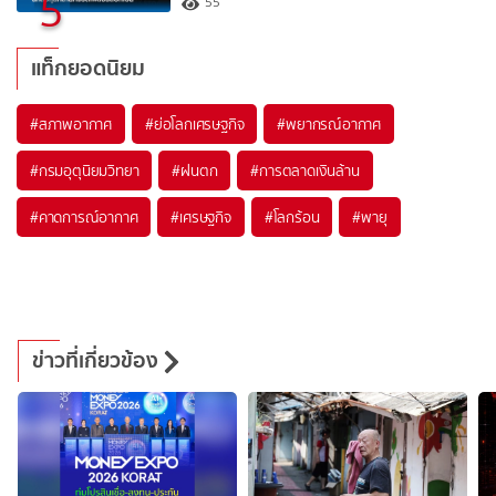
5
55
แท็กยอดนิยม
#
สภาพอากาศ
#
ย่อโลกเศรษฐกิจ
#
พยากรณ์อากาศ
#
กรมอุตุนิยมวิทยา
#
ฝนตก
#
การตลาดเงินล้าน
#
คาดการณ์อากาศ
#
เศรษฐกิจ
#
โลกร้อน
#
พายุ
ข่าวที่เกี่ยวข้อง