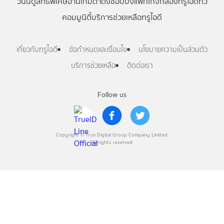
วันนี้
ดู
สิทธิพิเศษ
อ่าน
เกม
ตาตั้ง
ช้อปปิ้ง
แพ็กเกจ
กล่องทรูไอดีทีวี
คอมมูนิตี้
บริการช่วยเหลือทรูไอดี
เกี่ยวกับทรูไอดี
ข้อกำหนดและเงื่อนไข
นโยบายความเป็นส่วนตัว
บริการช่วยเหลือ
ติดต่อเรา
Follow us
Copyright © True Digital Group Company Limited.
All rights reserved