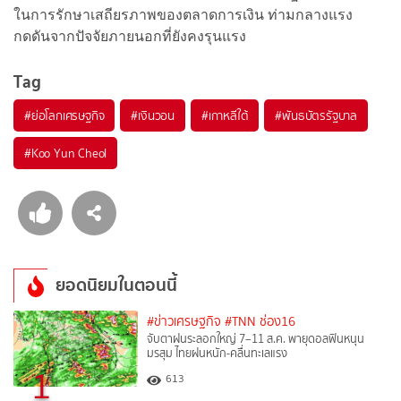
ในการรักษาเสถียรภาพของตลาดการเงิน ท่ามกลางแรง
กดดันจากปัจจัยภายนอกที่ยังคงรุนแรง
Tag
#
ย่อโลกเศรษฐกิจ
#
เงินวอน
#
เกาหลีใต้
#
พันธบัตรรัฐบาล
#
Koo Yun Cheol
ยอดนิยมในตอนนี้
#ข่าวเศรษฐกิจ
#TNN ช่อง16
จับตาฝนระลอกใหญ่ 7–11 ส.ค. พายุดอลฟินหนุน
มรสุม ไทยฝนหนัก-คลื่นทะเลแรง
1
613