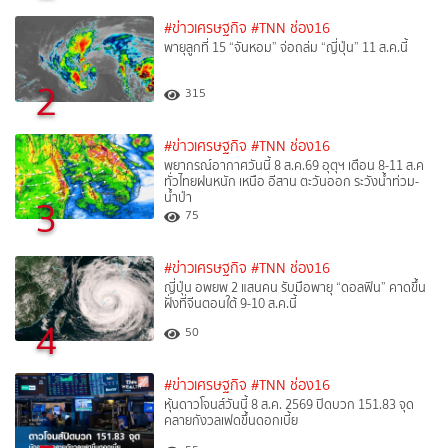
#ข่าวเศรษฐกิจ
#TNN ช่อง16
พายุลูกที่ 15 “จันหอม” จ่อถล่ม “ญี่ปุ่น” 11 ส.ค.นี้
2
315
#ข่าวเศรษฐกิจ
#TNN ช่อง16
พยากรณ์อากาศวันนี้ 8 ส.ค.69 อุตุฯ เตือน 8-11 ส.ค
ทั่วไทยฝนหนัก เหนือ อีสาน ตะวันออก ระวังน้ำท่วม-
น้ำป่า
3
75
#ข่าวเศรษฐกิจ
#TNN ช่อง16
ญี่ปุ่น อพยพ 2 แสนคน รับมือพายุ “ดอลฟิน” คาดขึ้น
ฝั่งที่จีนตอนใต้ 9-10 ส.ค.นี้
4
50
#ข่าวเศรษฐกิจ
#TNN ช่อง16
หุ้นดาวโจนส์วันนี้ 8 ส.ค. 2569 ปิดบวก 151.83 จุด
คลายกังวลเฟดขึ้นดอกเบี้ย