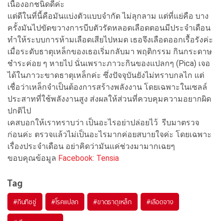
เนื้องอกชนิดดีค่ะ
แต่ดีในที่นี้คือมันแบ่งตัวแบบจำกัด ไม่ลุกลาม แต่ที่แย่คือ บาง
ครั้งมันไปขัดขวางการบีบตัวรัดหลอดเลือดตอนมีประจำเดือน
ทำให้ระบบการห้ามเลือดเสียไปหมด เธอจึงเลือดออกเรื้อรังค่ะ
เมื่อระดับธาตุเหล็กของเธอเริ่มกลับมา พฤติกรรม กินกระดาษ
ชำระค่อย ๆ หายไป นั่นเพราะภาวะกินของแปลกๆ (Pica) เจอ
ได้ในภาวะขาดธาตุเหล็กค่ะ ซึ่งปัจจุบันยังไม่ทราบกลไก แต่
เชื่อว่าเหล็กจำเป็นต้องการสร้างพลังงาน โดยเฉพาะในเซลล์
ประสาทที่ใช้พลังงานสูง ส่งผลให้ส่วนที่ควบคุมความอยากผิด
ปกติไป
เคสบอกให้เราทราบว่า เป็นอะไรอย่าปล่อยไว้ รีบมาตรวจ
ก่อนค่ะ ตรวจแล้วไม่เป็นอะไรมากค่อยสบายใจค่ะ โดยเฉพาะ
เรื่องประจำเดือน อย่าคิดว่ามันแค่ช่วงมามากเฉยๆ
ขอบคุณข้อมูล
Facebook: Tensia
Tag
#
กินทิชชู่
#
โรคแปลก
#
ขาดธาตุเหล็ก
#
เลือดจาง