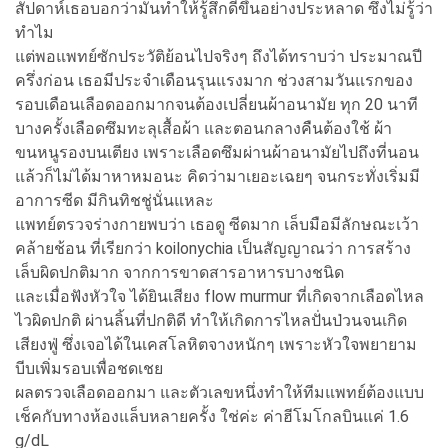
สัปดาห์เธอบอกว่ามันทำให้รู้สึกดีขึ้นอย่างประหลาด ซึ่งไม่รู้ว่า
ทำไม
แต่พอแพทย์ซักประวัติย้อนไปจริงๆ ถึงได้ทราบว่า ประมาณปี
ครึ่งก่อน เธอมีประจำเดือนรุนแรงมาก ช่วงสามวันแรกของ
รอบเดือนเลือดออกมากจนต้องเปลี่ยนผ้าอนามัย ทุก 20 นาที
บางครั้งเลือดซึมทะลุเสื้อผ้า และตอนกลางคืนต้องใช้ ผ้า
ขนหนูรองบนเตียง เพราะเลือดซึมผ่านผ้าอนามัยไปถึงที่นอน
แล้วก็ไม่ได้มาหาหมอนะ คิดว่ามาเยอะเฉยๆ จนกระทั่งเริ่มมี
อาการซีด มีกินทิชชู่นั่นแหละ
แพทย์ตรวจร่างกายพบว่า เธอดู ซีดมาก เล็บมือมีลักษณะเว้า
คล้ายช้อน ที่เรียกว่า koilonychia เป็นสัญญาณว่า การสร้าง
เล็บผิดปกติมาก จากการขาดสารอาหารบางชนิด
และเมื่อฟังหัวใจ ได้ยินเสียง flow murmur ที่เกิดจากเลือดไหล
ไวผิดปกติ ผ่านลิ้นที่ปกติดี ทำให้เกิดการไหลปั่นป่วนจนเกิด
เสียงฟู่ ซึ่งเจอได้ในเคสโลหิตจางหนักๆ เพราะหัวใจพยายาม
บีบเพิ่มรอบเพื่อชดเชย
ผลตรวจเลือดออกมา และตัวเลขหนึ่งทำให้ทีมแพทย์ต้องแบบ
เช็คกับทางห้องแล็บหลายครั้ง ใช่ค่ะ ค่าฮีโมโกลบินแค่ 1.6
g/dL