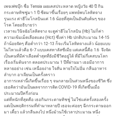
เพจเฟซบุ๊ก ชื่อ Tensia เผยเคสประหลาด หญิงวัย 40 ปี กิน
กระดาษทิชชู่มา 1 ปี ซีดมาขึ้นเรื่อยๆ แพทย์พบโลหิตจาง
รุนแรง ค่าฮีโมโกลบินแค่ 1.6 น้อยที่สุดเป็นอันดับต้นๆ ของ
โรค โดยอธิบายว่า
เวลาจะวินิจฉัยโลหิตจาง จะดูค่าฮีโมโกลบิน (Hb) ไม่ก็ค่า
ความเข้มเม็ดเลือดแดง (Hct) ซึ่งค่า Hb ปกติประมาณ 14-15
ถ้าน้อยจัดๆ คือต่ำกว่า 12-13 ก็จะเริ่มโลหิตจางแล้ว น้อยแบบ
ไม่ไหวแล้วคือ 6-7 แบบเคสทาลัสซีเมีย แต่เคสนี้คือ 1.6 จึงจัด
เป็นคนที่มีค่าเลือดต่ำสุดที่ยังมีชีวิตอยู่ได้ ที่มีไม่กี่เคสบนโลก
เรื่องเริ่มต้นจาก ตลอดประมาณ 1 ปีที่ผ่านมา เธอมีอาการ
หลายอย่าง เช่น เหนื่อยง่าย ใจสั่น หายใจไม่อิ่ม กลืนอาหาร
ลำบาก อาเจียนเป็นครั้งคราว
อาการเหล่านี้เกิดขึ้นเรื่อย ๆ จนกลายเป็นส่วนหนึ่งของชีวิต ซึ่ง
เธอคิดว่ามันเป็นผลจากการติด COVID-19 ที่เกิดขึ้นเมื่อ
ประมาณปีครึ่งก่อน
แต่ที่หนักที่สุดคือ เธอกินกระดาษทิชชู่่ ไม่ใช่แค่ครั้งสองครั้ง
แต่เป็นพฤติกรรมที่ทำมาหลายปี เธอจะค่อยๆ ฉีกกระดาษออก
มา เคี้ยว แล้วกลืนลงไป หนึ่งม้วนใช้เวลาประมาณ หนึ่ง