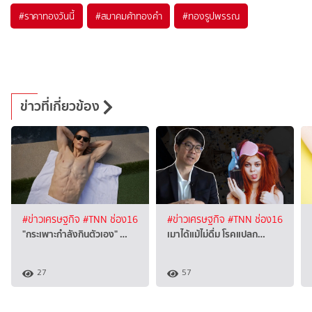
#
ราคาทองวันนี้
#
สมาคมค้าทองคำ
#
ทองรูปพรรณ
ข่าวที่เกี่ยวข้อง
#ข่าวเศรษฐกิจ
#TNN ช่อง16
#ข่าวเศรษฐกิจ
#TNN ช่อง16
"กระเพาะกำลังกินตัวเอง" …
เมาได้แม้ไม่ดื่ม โรคแปลก…
27
57