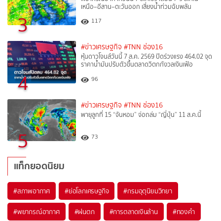
เหนือ–อีสาน–ตะวันออก เสี่ยงน้ำท่วมฉับพลัน
3
117
#ข่าวเศรษฐกิจ
#TNN ช่อง16
หุ้นดาวโจนส์วันนี้ 7 ส.ค. 2569 ปิดร่วงแรง 464.02 จุด
ราคาน้ำมันปรับตัวขึ้นตลาดวิตกกังวลเงินเฟ้อ
4
96
#ข่าวเศรษฐกิจ
#TNN ช่อง16
พายุลูกที่ 15 “จันหอม” จ่อถล่ม “ญี่ปุ่น” 11 ส.ค.นี้
5
73
แท็กยอดนิยม
#
สภาพอากาศ
#
ย่อโลกเศรษฐกิจ
#
กรมอุตุนิยมวิทยา
#
พยากรณ์อากาศ
#
ฝนตก
#
การตลาดเงินล้าน
#
ทองคำ