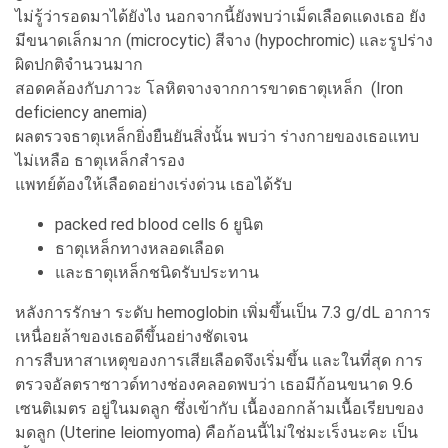
ไม่รู้ว่ารอดมาได้ยังไง นอกจากนี้ยังพบว่าเม็ดเลือดแดงเธอ ยัง
มีขนาดเล็กมาก (microcytic) สีจาง (hypochromic) และรูปร่าง
ผิดปกติจำนวนมาก
สอดคล้องกับภาวะ โลหิตจางจากการขาดธาตุเหล็ก (Iron
deficiency anemia)
ผลตรวจธาตุเหล็กยิ่งยืนยันสิ่งนั้น พบว่า ร่างกายของเธอแทบ
ไม่เหลือ ธาตุเหล็กสำรอง
แพทย์ต้องให้เลือดอย่างเร่งด่วน เธอได้รับ
packed red blood cells 6 ยูนิต
ธาตุเหล็กทางหลอดเลือด
และธาตุเหล็กชนิดรับประทาน
หลังการรักษา ระดับ hemoglobin เพิ่มขึ้นเป็น 7.3 g/dL อาการ
เหนื่อยล้าของเธอดีขึ้นอย่างชัดเจน
การสืบหาสาเหตุของการเสียเลือดจึงเริ่มขึ้น และในที่สุด การ
ตรวจอัลตราซาวด์ทางช่องคลอดพบว่า เธอมีก้อนขนาด 9.6
เซนติเมตร อยู่ในมดลูก ซึ่งเข้ากับ เนื้องอกกล้ามเนื้อเรียบของ
มดลูก (Uterine leiomyoma) คือก้อนนี้ไม่ใช่มะเร็งนะคะ เป็น