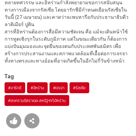
หลายทศวรรษ และอิหร่านกำลังพยายามขอการสนับสนุน
ทางการเมืองจากรัสเซีย โดยอารักชีมีกำหนดเยือนรัสเซียใน
วันนี้ (27 เมษายน) และคาดว่าจะพบหารือกับประธานาธิบดีว
ลาดิเมียร์ ปูติน
สารที่อิหร่านต้องการสื่อมีความชัดเจน คือ แม้จะเดินหน้าใช้
การทูตเชิงรุกในระดับภูมิภาค แต่ในขณะเดียวกัน ก็ต้องการ
แบ่งปันมุมมองและจุดยืนของตนกับประเทศพันธมิตร เพื่อ
สร้างการประสานงานและสภาพแวดล้อมที่เอื้อต่อการเจรจา
ทั้งทางตรงและทางอ้อมที่อาจเกิดขึ้นในอีกไม่กี่วันข้างหน้า
Tag
#
อารักชี
#
อิหร่าน
#
เจรจา
#
รัสเซีย
#
สงครามอิสราเอล-สหรัฐฯVSอิหร่าน