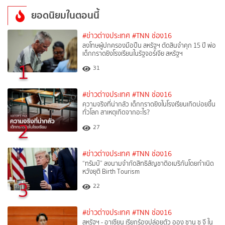
ยอดนิยมในตอนนี้
#ข่าวต่างประเทศ
#TNN ช่อง16
ลงโทษผู้ปกครองมือปืน สหรัฐฯ ตัดสินจำคุก 15 ปี พ่อ
เด็กกราดยิงโรงเรียนในรัฐจอร์เจีย สหรัฐฯ
1
31
#ข่าวต่างประเทศ
#TNN ช่อง16
ความจริงที่น่ากลัว เด็กกราดยิงในโรงเรียนเกิดบ่อยขึ้น
ทั่วโลก สาเหตุเกิดจากอะไร?
2
27
#ข่าวต่างประเทศ
#TNN ช่อง16
“ทรัมป์” ลงนามจำกัดสิทธิสัญชาติอเมริกันโดยกำเนิด
หวังยุติ Birth Tourism
3
22
#ข่าวต่างประเทศ
#TNN ช่อง16
สหรัฐฯ - อาเซียน เรียกร้องปล่อยตัว ออง ซาน ซู จี ใน