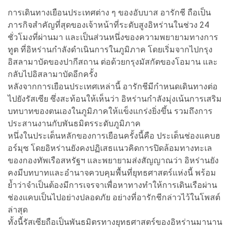
การเดินทางเยือนประเทศต่าง ๆ ของอับบาส อารักชี ถือเป็น
ภารกิจสำคัญที่สุดของเจ้าหน้าที่ระดับสูงอิหร่านในช่วง 24
ชั่วโมงที่ผ่านมา และเป็นส่วนหนึ่งของความพยายามทางการ
ทูต ที่อิหร่านกำลังดำเนินการในภูมิภาค โดยเริ่มจากไปกรุง
อิสลามาบัดของปากีสถาน ต่อด้วยกรุงมัสกัตของโอมาน และ
กลับไปอิสลามาบัดอีกครั้ง
หลังจากการเยือนประเทศเหล่านี้ อารักชีมีกำหนดเดินทางต่อ
ไปยังรัสเซีย ซึ่งสะท้อนให้เห็นว่า อิหร่านกำลังมุ่งเน้นการเสริม
บทบาทของตนเองในภูมิภาคให้แข็งแกร่งยิ่งขึ้น รวมถึงการ
ประสานงานกับพันธมิตรระดับภูมิภาค
หนึ่งในประเด็นหลักของการเยือนครั้งนี้คือ ประเด็นช่องแคบฮ
อร์มุซ โดยอิหร่านยังคงปฏิเสธแนวคิดการปิดล้อมทางทะเล
ของกองทัพเรือสหรัฐฯ และพยายามส่งสัญญาณว่า อิหร่านยัง
คงมีบทบาทและอำนาจควบคุมพื้นที่ยุทธศาสตร์แห่งนี้ พร้อม
ย้ำว่าจำเป็นต้องมีการเจรจาเพื่อหาทางทำให้การเดินเรือผ่าน
ช่องแคบเป็นไปอย่างปลอดภัย อย่างที่อารักชีกล่าวไว้ในโพสต์
ล่าสุด
ทั้งนี้รัสเซียถือเป็นพันธมิตรทางยุทธศาสตร์ของอิหร่านมานาน