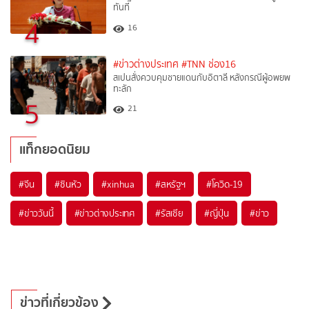
ทันที
4
16
#ข่าวต่างประเทศ
#TNN ช่อง16
สเปนสั่งควบคุมชายแดนกับอิตาลี หลังกรณีผู้อพยพ
ทะลัก
5
21
แท็กยอดนิยม
#
จีน
#
ซินหัว
#
xinhua
#
สหรัฐฯ
#
โควิด-19
#
ข่าววันนี้
#
ข่าวต่างประเทศ
#
รัสเซีย
#
ญี่ปุ่น
#
ข่าว
ข่าวที่เกี่ยวข้อง