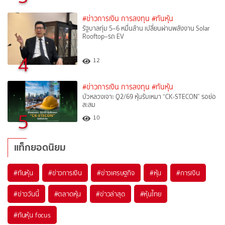
#ข่าวการเงิน การลงทุน
#ทันหุ้น
รัฐบาลทุ่ม 5–6 หมื่นล้าน เปลี่ยนผ่านพลังงาน Solar
Rooftop–รถ EV
4
12
#ข่าวการเงิน การลงทุน
#ทันหุ้น
บัวหลวงเจาะ Q2/69 หุ้นรับเหมา “CK-STECON” รอย่อ
สะสม
5
10
แท็กยอดนิยม
#
ทันหุ้น
#
ข่าวการเงิน
#
ข่าวเศรษฐกิจ
#
หุ้น
#
การเงิน
#
ข่าววันนี้
#
ตลาดหุ้น
#
ข่าวล่าสุด
#
หุ้นไทย
#
ทันหุ้น focus