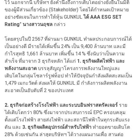
ไว้ นอกจากนี้ บริษัทฯ ยังคำนึงถึงการเติบโตอย่างยั่งยืนในมิติ
ของผู้มีส่วนเกี่ยวข้อง (Stakeholder) โดยได้กำหนดเป้าหมาย
อย่างชัดเจนในการทำให้หุ้น GUNKUL
ได้ AAA ESG SET
Rating
”
นางสาวนฤชล
กล่าว
โดยสรุปในปี 2567 ที่ผ่านมา GUNKUL ทำผลประกอบการณ์ได้
เป็นอย่างดี มีรายได้เพิ่มขึ้น 24% เป็น 9,400 ล้านบาท และมี
กำไรสุทธิ 1,661 ล้านบาท เพิ่มขึ้น 14 % ซึ่งนับว่าเป็นความ
สำเร็จ ที่มาจาก 3 ธุรกิจหลัก ได้แก่
1. ธุรกิจผลิตไฟฟ้า และ
พลังงานสะอาด
บรรลุสัญญาโครงการพลังงานใหญ่และ
เติบโตในกลุ่มโซลาร์รูฟท็อป ทำให้ปัจจุบันกำลังผลิตสะสมเป็น
1,479 เมกะวัตต์ ส่งผลให้ GUNKUL มี กำลังการผลิตพลังงาน
สะอาดเป็นอับดับที่ 2 ของประเทศ
2. ธุรกิจก่อสร้างโรงไฟฟ้า และระบบอินฟราสตรัคเจอร์
ราย
ได้เติบโตกว่า 80% ซึ่งมาจากประสบการณ์ EPC ครอบคลุม
ตั้งแต่โรงไฟฟ้า สายส่งไฟฟ้า และสถานีไฟฟ้าในทุกระดับแรง
ดัน และ
3. ธุรกิจผลิตอุปกรณ์สำหรับไฟฟ้า
ทำยอดขายเติบโต
28% ด้วยเช่นกัน ล่าสุดบริษัทฯ ได้วางแผนงานเพื่อ สานต่อ