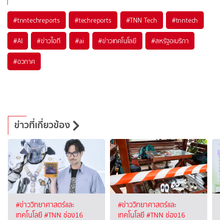
#
tnntechreports
#
techreports
#
TNN Tech
#
tnntech
#
AI
#
ข่าวไอที
#
ai
#
ข่าวเทคโนโลยี
#
สหรัฐอเมริกา
#
อวกาศ
ข่าวที่เกี่ยวข้อง
#ข่าววิทยาศาสตร์และ
#ข่าววิทยาศาสตร์และ
เทคโนโลยี
#TNN ช่อง16
เทคโนโลยี
#TNN ช่อง16