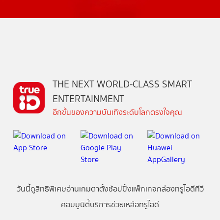
THE NEXT WORLD-CLASS SMART
ENTERTAINMENT
อีกขั้นของความบันเทิงระดับโลกตรงใจคุณ
วันนี้
ดู
สิทธิพิเศษ
อ่าน
เกม
ตาตั้ง
ช้อปปิ้ง
แพ็กเกจ
กล่องทรูไอดีทีวี
คอมมูนิตี้
บริการช่วยเหลือทรูไอดี