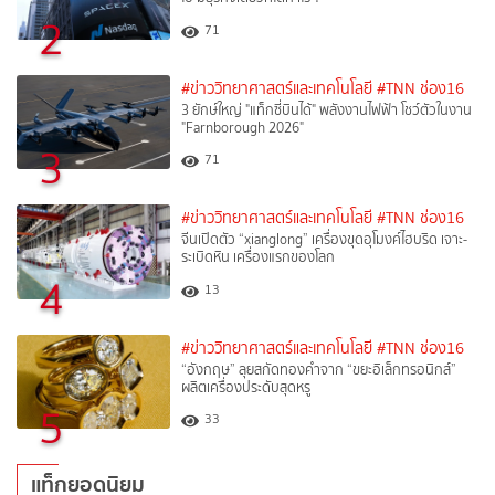
2
71
#ข่าววิทยาศาสตร์และเทคโนโลยี
#TNN ช่อง16
3 ยักษ์ใหญ่ "แท็กซี่บินได้" พลังงานไฟฟ้า โชว์ตัวในงาน
"Farnborough 2026"
3
71
#ข่าววิทยาศาสตร์และเทคโนโลยี
#TNN ช่อง16
จีนเปิดตัว “xianglong” เครื่องขุดอุโมงค์ไฮบริด เจาะ-
ระเบิดหิน เครื่องแรกของโลก
4
13
#ข่าววิทยาศาสตร์และเทคโนโลยี
#TNN ช่อง16
“อังกฤษ” ลุยสกัดทองคำจาก “ขยะอิเล็กทรอนิกส์”
ผลิตเครื่องประดับสุดหรู
5
33
แท็กยอดนิยม