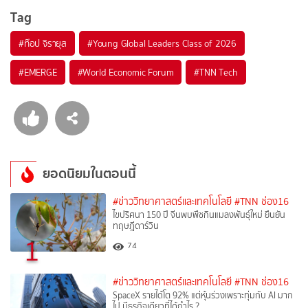
Tag
#
ท๊อป จิรายุส
#
Young Global Leaders Class of 2026
#
EMERGE
#
World Economic Forum
#
TNN Tech
ยอดนิยมในตอนนี้
#ข่าววิทยาศาสตร์และเทคโนโลยี
#TNN ช่อง16
ไขปริศนา 150 ปี จีนพบพืชกินแมลงพันธุ์ใหม่ ยืนยัน
ทฤษฎีดาร์วิน
1
74
#ข่าววิทยาศาสตร์และเทคโนโลยี
#TNN ช่อง16
SpaceX รายได้โต 92% แต่หุ้นร่วงเพราะทุ่มกับ AI มาก
ไป มีธุรกิจเดียวที่ได้กำไร ?