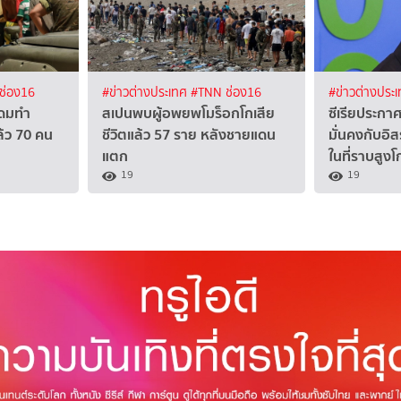
ช่อง16
#ข่าวต่างประเทศ
#TNN ช่อง16
#ข่าวต่างประ
ะดมทำ
สเปนพบผู้อพยพโมร็อกโกเสีย
ซีเรียประก
้ว 70 คน
ชีวิตแล้ว 57 ราย หลังชายแดน
มั่นคงกับอิ
แตก
ในที่ราบสูงโ
19
19