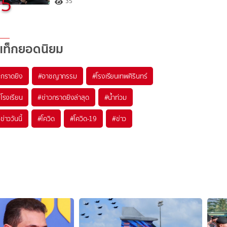
5
35
แท็กยอดนิยม
#
กราดยิง
#
อาชญากรรม
#
โรงเรียนเทพศิรินทร์
#
โรงเรียน
#
ข่าวกราดยิงล่าสุด
#
น้ำท่วม
#
ข่าววันนี้
#
โควิด
#
โควิด-19
#
ข่าว