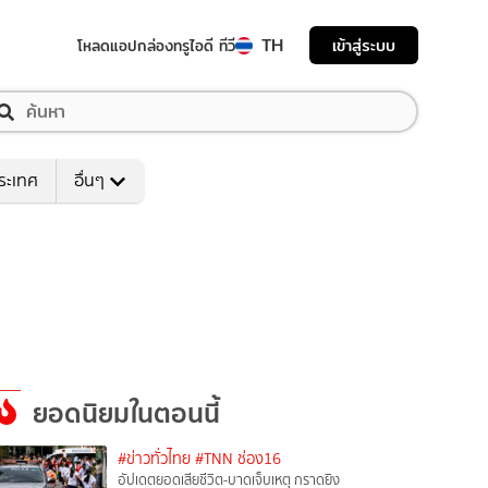
TH
เข้าสู่ระบบ
โหลดแอป
กล่องทรูไอดี ทีวี
ระเทศ
อื่นๆ
ยอดนิยมในตอนนี้
#ข่าวทั่วไทย
#TNN ช่อง16
อัปเดตยอดเสียชีวิต-บาดเจ็บเหตุ กราดยิง