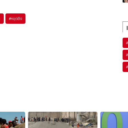
น
#
หยุดยิง