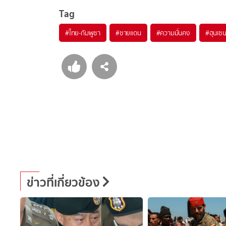
Tag
#
ไทย-กัมพูชา
#
ชายแดน
#
ความมั่นคง
#
ฮุนเซ
ข่าวที่เกี่ยวข้อง