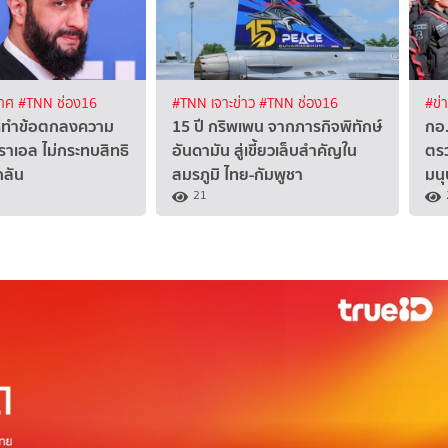
เทศ
#TNN ช่อง16
#TNN เจาะข่าว
#TNN ช่อง16
#ข่
าศทำข้อตกลงความ
15 ปี กริพเพน จากภารกิจพิทักษ์
กอ.
สราเอล ไม่กระทบสิทธิ
อันดามัน สู่เขี้ยวเล็บสำคัญใน
ตรว
กลัน
สมรภูมิ ไทย-กัมพูชา
มน
21