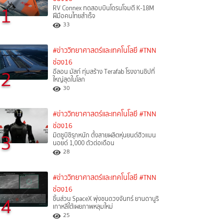
1
RV Connex ทดสอบบินโดรนโจมตี K-18M
ฝีมือคนไทยสำเร็จ
33
#ข่าววิทยาศาสตร์และเทคโนโลยี
#TNN
ช่อง16
2
อีลอน มัสก์ ทุ่มสร้าง Terafab โรงงานชิปที่
ใหญ่สุดในโลก
30
#ข่าววิทยาศาสตร์และเทคโนโลยี
#TNN
ช่อง16
3
มิตซูบิชิรุกหนัก ตั้งสายผลิตหุ่นยนต์ฮิวแมน
นอยด์ 1,000 ตัวต่อเดือน
28
#ข่าววิทยาศาสตร์และเทคโนโลยี
#TNN
ช่อง16
4
ชิ้นส่วน SpaceX พุ่งชนดวงจันทร์ ยานดานูริ
เกาหลีใต้เผยภาพหลุมใหม่
25