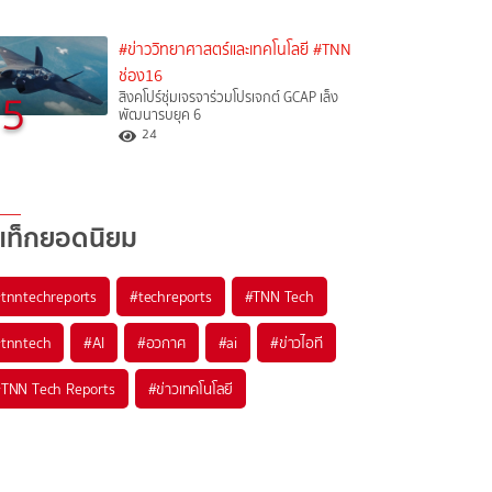
#ข่าววิทยาศาสตร์และเทคโนโลยี
#TNN
ช่อง16
5
สิงคโปร์ซุ่มเจรจาร่วมโปรเจกต์ GCAP เล็ง
พัฒนารบยุค 6
24
แท็กยอดนิยม
#
tnntechreports
#
techreports
#
TNN Tech
#
tnntech
#
AI
#
อวกาศ
#
ai
#
ข่าวไอที
#
TNN Tech Reports
#
ข่าวเทคโนโลยี