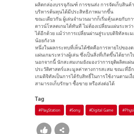
ผลิตกล่องบรรจุภัณฑ์ การขนส่ง การจัดเก็บสินค
บริหารต้นทุนได้มีประสิทธิภาพมากขึ้น
ขณะเดียวกัน ผู้เล่นจำนวนมากก็เริ่มคุ้นเคยกับก
ดาวน์โหลดเกมได้ทันที ไม่ต้องเปลี่ยนแผ่นระห
ได้อีกด้วย แม้ว่าการเปลี่ยนผ่านสู่ระบบดิจิทัลจ
น้อยกังวล
หนึ่งในผลกระทบที่เห็นได้ชัดคือการหายไปของต
แผ่นเกมระหว่างผู้เล่น ซึ่งเป็นสิ่งที่เกิดขึ้นได้ยาก
นอกจากนี้ นักสะสมเกมยังมองว่าการยุติผลิตแผ่นเ
ประวัติศาสตร์และมูลค่าทางการสะสม ขณะที่อีกประ
เกมดิจิทัลเป็นการได้รับสิทธิ์ในการใช้งานตามเง
สามารถเก็บรักษา ซื้อขาย หรือส่งต่อได้
Tag
#
PlayStation
#
Sony
#
Digital Game
#
Physi