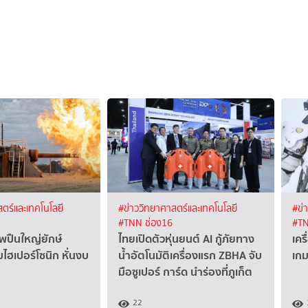
ตร์และเทคโนโลยี
#ข่าววิทยาศาสตร์และเทคโนโลยี
#ข่
#TNN ช่อง16
#TN
ีพปืนใหญ่ยักษ์
ไทยเปิดตัวหุ่นยนต์ AI กู้ภัยทาง
เคร
ฮเปอร์โซนิก หั่นงบ
น้ำอัตโนมัติเครื่องแรก ZBHA จับ
เกม
มือซูเปอร์ การ์ด นำร่องที่ภูเก็ต
22