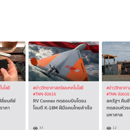
โนโลยี
#ข่าววิทยาศาสตร์และเทคโนโลยี
#ข่าววิทยาศาส
#TNN ช่อง16
#TNN ช่อง16
ลี่ยนคีย์
RV Connex ทดสอบบินโดรน
สหรัฐฯ คืนช
 ราคา
โจมตี K-18M ฝีมือคนไทยสำเร็จ
ทดสอบหัวรบไ
มหาศาล
33
12