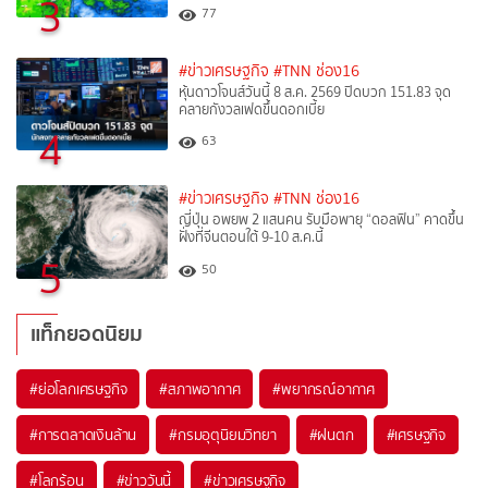
3
77
#ข่าวเศรษฐกิจ
#TNN ช่อง16
หุ้นดาวโจนส์วันนี้ 8 ส.ค. 2569 ปิดบวก 151.83 จุด
คลายกังวลเฟดขึ้นดอกเบี้ย
4
63
#ข่าวเศรษฐกิจ
#TNN ช่อง16
ญี่ปุ่น อพยพ 2 แสนคน รับมือพายุ “ดอลฟิน” คาดขึ้น
ฝั่งที่จีนตอนใต้ 9-10 ส.ค.นี้
5
50
แท็กยอดนิยม
#
ย่อโลกเศรษฐกิจ
#
สภาพอากาศ
#
พยากรณ์อากาศ
#
การตลาดเงินล้าน
#
กรมอุตุนิยมวิทยา
#
ฝนตก
#
เศรษฐกิจ
#
โลกร้อน
#
ข่าววันนี้
#
ข่าวเศรษฐกิจ