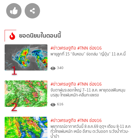
ยอดนิยมในตอนนี้
#ข่าวเศรษฐกิจ
#TNN ช่อง16
พายุลูกที่ 15 “จันหอม” จ่อถล่ม “ญี่ปุ่น” 11 ส.ค.นี้
1
340
#ข่าวเศรษฐกิจ
#TNN ช่อง16
จับตาฝนระลอกใหญ่ 7–11 ส.ค. พายุดอลฟินหนุน
มรสุม ไทยฝนหนัก-คลื่นทะเลแรง
2
616
#ข่าวเศรษฐกิจ
#TNN ช่อง16
พยากรณ์อากาศวันนี้ 8 ส.ค.69 อุตุฯ เตือน 8-11 ส.ค
ทั่วไทยฝนหนัก เหนือ อีสาน ตะวันออก ระวังน้ำท่วม-
น้ำป่า