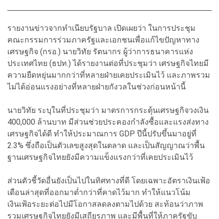
รายงานข่าวจากทำเนียบรัฐบาล เปิดเผยว่า ในการประชุม
คณะกรรมการร่วมภาครัฐและเอกชนเพื่อแก้ไขปัญหาทาง
เศรษฐกิจ (กรอ.) นายวิทัย รัตนากร ผู้ว่าการธนาคารแห่ง
ประเทศไทย (ธปท.) ได้รายงานต่อที่ประชุมว่า เศรษฐกิจไทยมี
ความยืดหยุ่นมากกว่าที่หลายฝ่ายเคยประเมินไว้ และภาพรวม
ไม่ได้อ่อนแรงอย่างที่หลายฝ่ายกังวลในช่วงก่อนหน้านี้
นายวิทัย ระบุในที่ประชุมว่า มาตรการกระตุ้นเศรษฐกิจวงเงิน
400,000 ล้านบาท มีส่วนช่วยประคองกำลังซื้อและแรงส่งทาง
เศรษฐกิจได้ดี ทำให้ประมาณการ GDP ปีนี้ปรับขึ้นมาอยู่ที่
2.3% ซึ่งถือเป็นตัวเลขสูงสุดในตลาด และเป็นสัญญาณว่าพื้น
ฐานเศรษฐกิจไทยยังมีความแข็งแรงกว่าที่เคยประเมินไว้
ส่วนตัวชี้วัดอื่นยังเป็นไปในทิศทางที่ดี โดยเฉพาะอัตราเงินเฟ้อ
เดือนล่าสุดที่ออกมาต่ำกว่าที่คาดไว้มาก ทำให้แนวโน้ม
เงินเฟ้อระยะต่อไปมีโอกาสลดลงตามไปด้วย สะท้อนว่าภาพ
รวมเศรษฐกิจไทยยังมีเสถียรภาพ และมีพื้นที่ให้ภาครัฐขับ