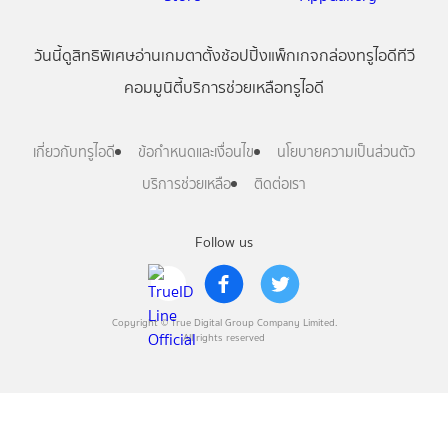
วันนี้
ดู
สิทธิพิเศษ
อ่าน
เกม
ตาตั้ง
ช้อปปิ้ง
แพ็กเกจ
กล่องทรูไอดีทีวี
คอมมูนิตี้
บริการช่วยเหลือทรูไอดี
เกี่ยวกับทรูไอดี
ข้อกำหนดและเงื่อนไข
นโยบายความเป็นส่วนตัว
บริการช่วยเหลือ
ติดต่อเรา
Follow us
Copyright © True Digital Group Company Limited.
All rights reserved