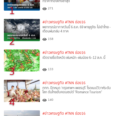
กราคาทองแท่งล่าสุด
1
271
#ข่าวเศรษฐกิจ
#TNN ช่อง16
พยากรณ์อากาศวันนี้ 6 ส.ค. 69 พายุคูจิระ ไม่เข้าไทย -
เตือนฝนถล่ม 4 ภาค
2
158
#ข่าวเศรษฐกิจ
#TNN ช่อง16
เปิดรายชื่อจังหวัด ฝนหนัก–ฝนน้อย 6–12 ส.ค. นี้
3
133
#ข่าวเศรษฐกิจ
#TNN ช่อง16
ททท. ปักหมุด ‘กรุงเทพฯ-เพชรบุรี’ โรดแมปวิวาห์ระดับ
โลก ดันไทยฮับคอนเซปต์ "Romance Tourism"
4
140
#ข่าวเศรษฐกิจ
#TNN ช่อง16