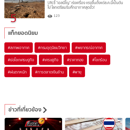
UN ชี้ "เอลนีโญ" เร่งเครื่อง แรงขึ้นตั้งแต่ส.ค.นี้เป็นต้น
ไป โลกเตรียมรับศึกอากาศสุดขั้ว!
5
123
แท็กยอดนิยม
#
สภาพอากาศ
#
กรมอุตุนิยมวิทยา
#
พยากรณ์อากาศ
#
ย่อโลกเศรษฐกิจ
#
เศรษฐกิจ
#
ราคาทอง
#
โลกร้อน
#
ฝนตกหนัก
#
การตลาดเงินล้าน
#
พายุ
ข่าวที่เกี่ยวข้อง