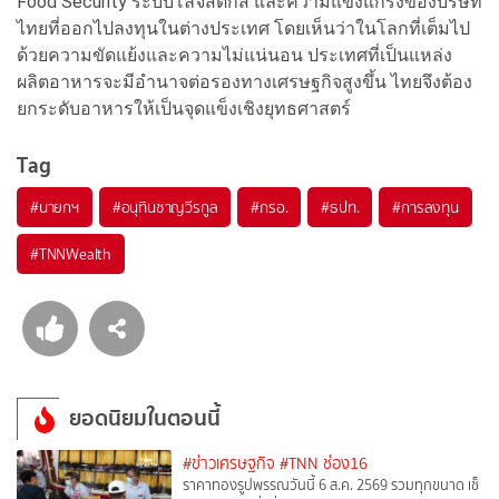
Food Security ระบบโลจิสติกส์ และความแข็งแกร่งของบริษัท
ไทยที่ออกไปลงทุนในต่างประเทศ โดยเห็นว่าในโลกที่เต็มไป
ด้วยความขัดแย้งและความไม่แน่นอน ประเทศที่เป็นแหล่ง
ผลิตอาหารจะมีอำนาจต่อรองทางเศรษฐกิจสูงขึ้น ไทยจึงต้อง
ยกระดับอาหารให้เป็นจุดแข็งเชิงยุทธศาสตร์
Tag
#
นายกฯ
#
อนุทินชาญวีรกูล
#
กรอ.
#
ธปท.
#
การลงทุน
#
TNNWealth
ยอดนิยมในตอนนี้
#ข่าวเศรษฐกิจ
#TNN ช่อง16
ราคาทองรูปพรรณวันนี้ 6 ส.ค. 2569 รวมทุกขนาด เช็