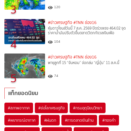
3
120
#ข่าวเศรษฐกิจ
#TNN ช่อง16
หุ้นดาวโจนส์วันนี้ 7 ส.ค. 2569 ปิดร่วงแรง 464.02 จุด
ราคาน้ำมันปรับตัวขึ้นตลาดวิตกกังวลเงินเฟ้อ
4
104
#ข่าวเศรษฐกิจ
#TNN ช่อง16
พายุลูกที่ 15 “จันหอม” จ่อถล่ม “ญี่ปุ่น” 11 ส.ค.นี้
5
74
แท็กยอดนิยม
#
สภาพอากาศ
#
ย่อโลกเศรษฐกิจ
#
กรมอุตุนิยมวิทยา
#
พยากรณ์อากาศ
#
ฝนตก
#
การตลาดเงินล้าน
#
ทองคำ