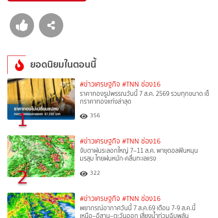
ยอดนิยมในตอนนี้
#ข่าวเศรษฐกิจ
#TNN ช่อง16
ราคาทองรูปพรรณวันนี้ 7 ส.ค. 2569 รวมทุกขนาด เช็
กราคาทองแท่งล่าสุด
1
356
#ข่าวเศรษฐกิจ
#TNN ช่อง16
จับตาฝนระลอกใหญ่ 7–11 ส.ค. พายุดอลฟินหนุน
มรสุม ไทยฝนหนัก-คลื่นทะเลแรง
2
322
#ข่าวเศรษฐกิจ
#TNN ช่อง16
พยากรณ์อากาศวันนี้ 7 ส.ค.69 เตือน 7-9 ส.ค.นี้
เหนือ–อีสาน–ตะวันออก เสี่ยงน้ำท่วมฉับพลัน