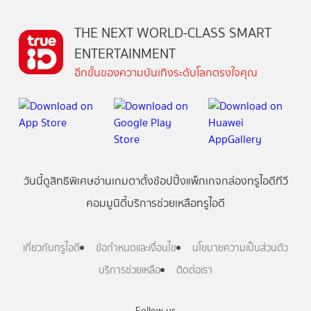
THE NEXT WORLD-CLASS SMART
ENTERTAINMENT
อีกขั้นของความบันเทิงระดับโลกตรงใจคุณ
วันนี้
ดู
สิทธิพิเศษ
อ่าน
เกม
ตาตั้ง
ช้อปปิ้ง
แพ็กเกจ
กล่องทรูไอดีทีวี
คอมมูนิตี้
บริการช่วยเหลือทรูไอดี
เกี่ยวกับทรูไอดี
ข้อกำหนดและเงื่อนไข
นโยบายความเป็นส่วนตัว
บริการช่วยเหลือ
ติดต่อเรา
Follow us