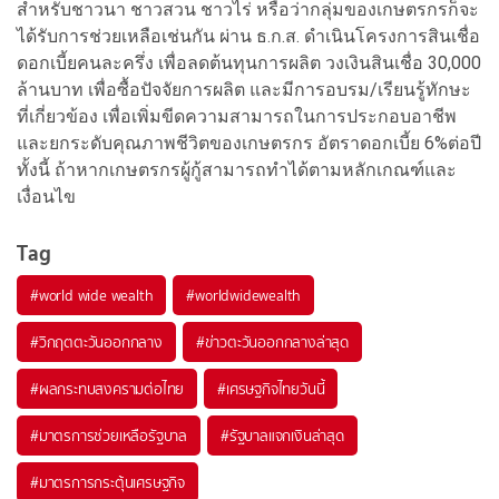
สำหรับชาวนา ชาวสวน ชาวไร่ หรือว่ากลุ่มของเกษตรกรก็จะ
ได้รับการช่วยเหลือเช่นกัน ผ่าน ธ.ก.ส. ดำเนินโครงการสินเชื่อ
ดอกเบี้ยคนละครึ่ง เพื่อลดต้นทุนการผลิต วงเงินสินเชื่อ 30,000
ล้านบาท เพื่อซื้อปัจจัยการผลิต และมีการอบรม/เรียนรู้ทักษะ
ที่เกี่ยวข้อง เพื่อเพิ่มขีดความสามารถในการประกอบอาชีพ
และยกระดับคุณภาพชีวิตของเกษตรกร อัตราดอกเบี้ย 6%ต่อปี
ทั้งนี้ ถ้าหากเกษตรกรผู้กู้สามารถทำได้ตามหลักเกณฑ์และ
เงื่อนไข
Tag
#
world wide wealth
#
worldwidewealth
#
วิกฤตตะวันออกกลาง
#
ข่าวตะวันออกกลางล่าสุด
#
ผลกระทบสงครามต่อไทย
#
เศรษฐกิจไทยวันนี้
#
มาตรการช่วยเหลือรัฐบาล
#
รัฐบาลแจกเงินล่าสุด
#
มาตรการกระตุ้นเศรษฐกิจ