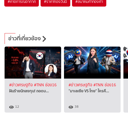
#
คาดการณ์อากาศ
#
ราคาทองวันนี้
#
สมาคมค้าทองคำ
ข่าวที่เกี่ยวข้อง
#ข่าวเศรษฐกิจ
#TNN ช่อง16
#ข่าวเศรษฐกิจ
#TNN ช่อง16
ฝันร้ายนักลงทุน! ถอดบ…
"มาเลเซีย VS ไทย" ใครคื…
12
38