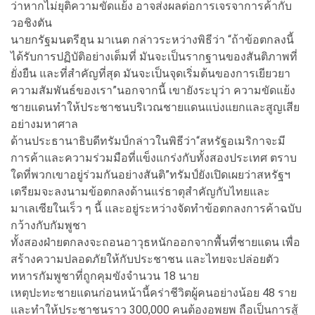
ว่าหากไม่ยุติความขัดแย้ง อาจส่งผลต่อการเจรจาการค้ากับ
วอชิงตัน
นายกรัฐมนตรีฮุน มาเนต กล่าวระหว่างพิธีว่า “ถ้าข้อตกลงนี้
ได้รับการปฏิบัติอย่างเต็มที่ มันจะเป็นรากฐานของสันติภาพที่
ยั่งยืน และที่สำคัญที่สุด มันจะเป็นจุดเริ่มต้นของการเยียวยา
ความสัมพันธ์ของเรา”นอกจากนี้ เขายังระบุว่า ความขัดแย้ง
ชายแดนทำให้ประชาชนบริเวณชายแดนแบ่งแยกและสูญเสีย
อย่างมหาศาล
ด้านประธานาธิบดีทรัมป์กล่าวในพิธีว่า“สหรัฐอเมริกาจะมี
การค้าและความร่วมมือที่แข็งแกร่งกับทั้งสองประเทศ ตราบ
ใดที่พวกเขาอยู่ร่วมกันอย่างสันติ”ทรัมป์ยังเปิดเผยว่าสหรัฐฯ
เตรียมจะลงนามข้อตกลงด้านแร่ธาตุสำคัญกับไทยและ
มาเลเซียในเร็ว ๆ นี้ และอยู่ระหว่างจัดทำข้อตกลงการค้าฉบับ
กว้างกับกัมพูชา
ทั้งสองฝ่ายตกลงจะถอนอาวุธหนักออกจากพื้นที่ชายแดน เพื่อ
สร้างความปลอดภัยให้กับประชาชน และไทยจะปล่อยตัว
ทหารกัมพูชาที่ถูกคุมขังจำนวน 18 นาย
เหตุปะทะชายแดนก่อนหน้านี้คร่าชีวิตผู้คนอย่างน้อย 48 ราย
และทำให้ประชาชนราว 300,000 คนต้องอพยพ ถือเป็นการสู้