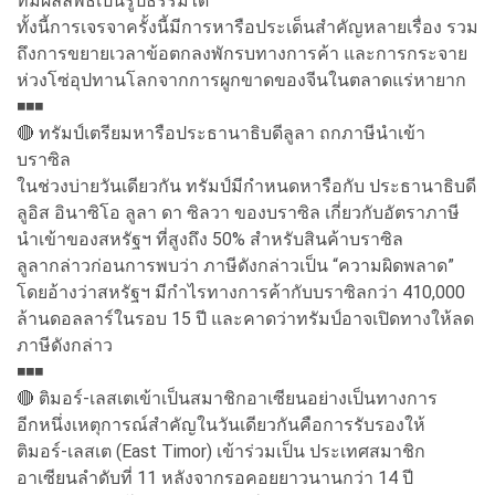
ที่มีผลลัพธ์เป็นรูปธรรมได้”
ทั้งนี้การเจรจาครั้งนี้มีการหารือประเด็นสำคัญหลายเรื่อง รวม
ถึงการขยายเวลาข้อตกลงพักรบทางการค้า และการกระจาย
ห่วงโซ่อุปทานโลกจากการผูกขาดของจีนในตลาดแร่หายาก
◾️◾️◾️
🔴 ทรัมป์เตรียมหารือประธานาธิบดีลูลา ถกภาษีนำเข้า
บราซิล
ในช่วงบ่ายวันเดียวกัน ทรัมป์มีกำหนดหารือกับ ประธานาธิบดี
ลูอิส อินาซิโอ ลูลา ดา ซิลวา ของบราซิล เกี่ยวกับอัตราภาษี
นำเข้าของสหรัฐฯ ที่สูงถึง 50% สำหรับสินค้าบราซิล
ลูลากล่าวก่อนการพบว่า ภาษีดังกล่าวเป็น “ความผิดพลาด”
โดยอ้างว่าสหรัฐฯ มีกำไรทางการค้ากับบราซิลกว่า 410,000
ล้านดอลลาร์ในรอบ 15 ปี และคาดว่าทรัมป์อาจเปิดทางให้ลด
ภาษีดังกล่าว
◾️◾️◾️
🔴 ติมอร์-เลสเตเข้าเป็นสมาชิกอาเซียนอย่างเป็นทางการ
อีกหนึ่งเหตุการณ์สำคัญในวันเดียวกันคือการรับรองให้
ติมอร์-เลสเต (East Timor) เข้าร่วมเป็น ประเทศสมาชิก
อาเซียนลำดับที่ 11 หลังจากรอคอยยาวนานกว่า 14 ปี