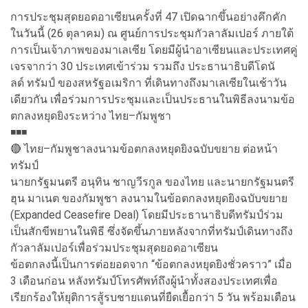
การประชุมสุดยอดอาเซียนครั้งที่ 47 เปิดฉากขึ้นอย่างคึกคัก
ในวันนี้ (26 ตุลาคม) ณ ศูนย์การประชุมกัวลาลัมเปอร์ ภายใต้
การเป็นเจ้าภาพของมาเลเซีย โดยมีผู้นำอาเซียนและประเทศคู่
เจรจากว่า 30 ประเทศเข้าร่วม รวมถึง ประธานาธิบดีโดนั
ลด์ ทรัมป์ ของสหรัฐอเมริกา ที่เดินทางถึงมาเลเซียในเช้าวัน
เดียวกัน เพื่อร่วมการประชุมและเป็นประธานในพิธีลงนามข้อ
ตกลงหยุดยิงระหว่าง ไทย–กัมพูชา
◾️◾️◾️
🔴 ไทย–กัมพูชาลงนามข้อตกลงหยุดยิงฉบับขยาย ต่อหน้า
ทรัมป์
นายกรัฐมนตรี อนุทิน ชาญวีรกูล ของไทย และนายกรัฐมนตรี
ฮุน มาเนต ของกัมพูชา ลงนามในข้อตกลงหยุดยิงฉบับขยาย
(Expanded Ceasefire Deal) โดยมีประธานาธิบดีทรัมป์ร่วม
เป็นสักขีพยานในพิธี ซึ่งจัดขึ้นภายหลังจากที่ทรัมป์เดินทางถึง
กัวลาลัมเปอร์เพื่อร่วมประชุมสุดยอดอาเซียน
ข้อตกลงนี้เป็นการต่อยอดจาก “ข้อตกลงหยุดยิงชั่วคราว” เมื่อ
3 เดือนก่อน หลังทรัมป์โทรศัพท์ถึงผู้นำทั้งสองประเทศเพื่อ
เรียกร้องให้ยุติการสู้รบชายแดนที่ยืดเยื้อกว่า 5 วัน พร้อมเตือน