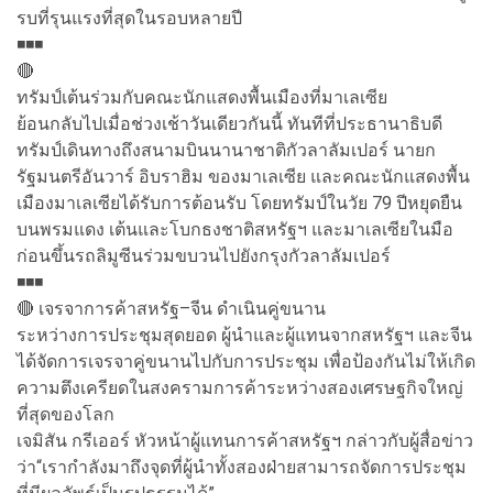
รบที่รุนแรงที่สุดในรอบหลายปี
◾️◾️◾️
🔴
ทรัมป์เต้นร่วมกับคณะนักแสดงพื้นเมืองที่มาเลเซีย
ย้อนกลับไปเมื่อช่วงเช้าวันเดียวกันนี้ ทันทีที่ประธานาธิบดี
ทรัมป์เดินทางถึงสนามบินนานาชาติกัวลาลัมเปอร์ นายก
รัฐมนตรีอันวาร์ อิบราฮิม ของมาเลเซีย และคณะนักแสดงพื้น
เมืองมาเลเซียได้รับการต้อนรับ โดยทรัมป์ในวัย 79 ปีหยุดยืน
บนพรมแดง เต้นและโบกธงชาติสหรัฐฯ และมาเลเซียในมือ
ก่อนขึ้นรถลิมูซีนร่วมขบวนไปยังกรุงกัวลาลัมเปอร์
◾️◾️◾️
🔴 เจรจาการค้าสหรัฐ–จีน ดำเนินคู่ขนาน
ระหว่างการประชุมสุดยอด ผู้นำและผู้แทนจากสหรัฐฯ และจีน
ได้จัดการเจรจาคู่ขนานไปกับการประชุม เพื่อป้องกันไม่ให้เกิด
ความตึงเครียดในสงครามการค้าระหว่างสองเศรษฐกิจใหญ่
ที่สุดของโลก
เจมิสัน กรีเออร์ หัวหน้าผู้แทนการค้าสหรัฐฯ กล่าวกับผู้สื่อข่าว
ว่า“เรากำลังมาถึงจุดที่ผู้นำทั้งสองฝ่ายสามารถจัดการประชุม