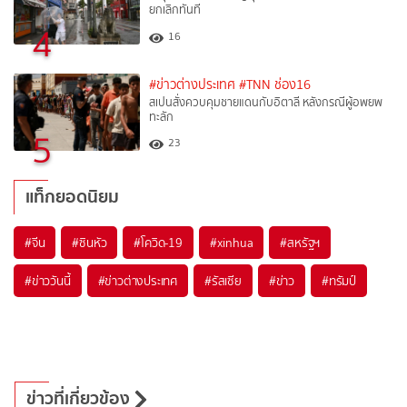
ยกเลิกทันที
4
16
#ข่าวต่างประเทศ
#TNN ช่อง16
สเปนสั่งควบคุมชายแดนกับอิตาลี หลังกรณีผู้อพยพ
ทะลัก
5
23
แท็กยอดนิยม
#
จีน
#
ซินหัว
#
โควิด-19
#
xinhua
#
สหรัฐฯ
#
ข่าววันนี้
#
ข่าวต่างประเทศ
#
รัสเซีย
#
ข่าว
#
ทรัมป์
ข่าวที่เกี่ยวข้อง