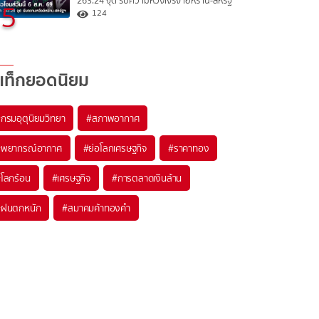
263.24 จุด รับความหวังเจรจาอิหร่าน-สหรัฐ
5
124
แท็กยอดนิยม
#
กรมอุตุนิยมวิทยา
#
สภาพอากาศ
#
พยากรณ์อากาศ
#
ย่อโลกเศรษฐกิจ
#
ราคาทอง
#
โลกร้อน
#
เศรษฐกิจ
#
การตลาดเงินล้าน
#
ฝนตกหนัก
#
สมาคมค้าทองคำ