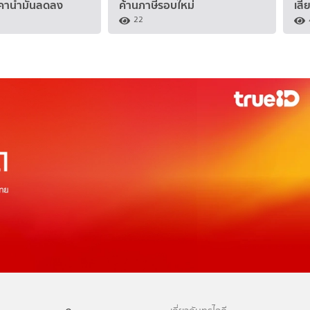
คาน้ำมันลดลง
ค้านภาษีรอบใหม่
เสี
22