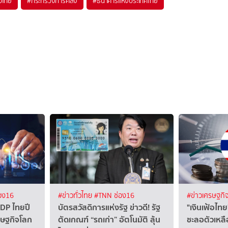
จไทย
#
กระทรวงการคลัง
#
ธนาคารแห่งประเทศไทย
อง16
#ข่าวทั่วไทย
#TNN ช่อง16
#ข่าวเศรษฐกิ
DP ไทยปี
บัตรสวัสดิการแห่งรัฐ ข่าวดี! รัฐ
"เงินเฟ้อไ
ศรษฐกิจโลก
ตัดเกณฑ์ “รถเก่า” อัตโนมัติ ลุ้น
ชะลอตัวเหลื