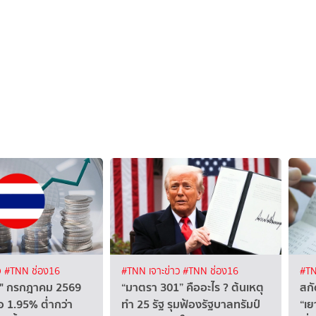
จ
#TNN ช่อง16
#TNN เจาะข่าว
#TNN ช่อง16
#TN
ทย" กรกฎาคม 2569
“มาตรา 301” คืออะไร ? ต้นเหตุ
สกั
อ 1.95% ต่ำกว่า
ทำ 25 รัฐ รุมฟ้องรัฐบาลทรัมป์
“เ