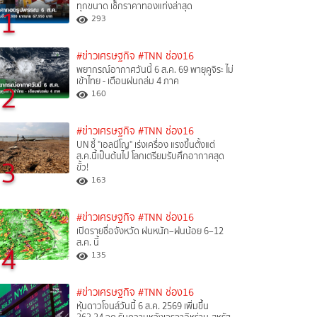
ทุกขนาด เช็กราคาทองแท่งล่าสุด
1
293
#ข่าวเศรษฐกิจ
#TNN ช่อง16
พยากรณ์อากาศวันนี้ 6 ส.ค. 69 พายุคูจิระ ไม่
เข้าไทย - เตือนฝนถล่ม 4 ภาค
2
160
#ข่าวเศรษฐกิจ
#TNN ช่อง16
UN ชี้ "เอลนีโญ" เร่งเครื่อง แรงขึ้นตั้งแต่
ส.ค.นี้เป็นต้นไป โลกเตรียมรับศึกอากาศสุด
3
ขั้ว!
163
#ข่าวเศรษฐกิจ
#TNN ช่อง16
เปิดรายชื่อจังหวัด ฝนหนัก–ฝนน้อย 6–12
ส.ค. นี้
4
135
#ข่าวเศรษฐกิจ
#TNN ช่อง16
หุ้นดาวโจนส์วันนี้ 6 ส.ค. 2569 เพิ่มขึ้น