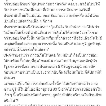
การปล่อยตัวเขา “จุดประกายความหวัง” ต่อประชาธิปไตยให้
กับประชาชนในเมียนมาที่เฝ้ามองการกลับมาของวันที่
ประชาธิปไตยในเมียนมาจะกลับมาเบ่งบานอีกครั้ง แม้มันจะ
เป็นเพียงแสงสว่างเล็ก ๆ ก็ตาม
ประชาชนคนหนึ่งในนครย่างกุ้งเปิดใจกับสำนักข่าว CNA ว่า
“แม้จะเป็นเรื่องที่น่ายินดีแต่ เขากลับไม่ได้คาดหวังอะไรจาก
การปล่อยตัวครั้งนี้มากนัก พร้อมทั้งกล่าวว่าที่จริงแล้ว มันไม่มี
เหตุผลที่จะต้องขอบคุณ เพราะทั้ง วิน มยินต์ และ ซูจี ถูกจับกุม
อย่างไม่เป็นธรรมตั้งแต่แรก”
CNA รายงานว่า การอภัยโทษต่อ วิน มยินต์ ถือเป็นการยอม
“อ่อนข้อครั้งใหญ่ที่สุด” ของมิน อ่อง ไหล่ ในฐานะอดีตผู้นำ
รัฐประหารซึ่งปกครองประเทศมา 5 ปีในฐานะผู้นำกองทัพ
ก่อนจะสาบานตนเป็นประธานาธิบดีพลเรือนเมื่อไม่กี่สัปดาห์ที่
ผ่านมา
แต่ขณะเดียวกันการปล่อยตัวครั้งนี้ทำให้เกิดคำถามว่า ออง
ซาน ซูจี ที่ในปีนี้เธอมีอายุครบ 80 ปี อาจได้รับการปล่อยตัวใน
เร็ว ๆ นี้ หรืออย่างน้อยก็อาจจะถูกย้ายไปกักบริเวณในบ้านด้วย
หรือไม่ ?