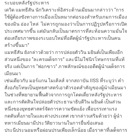
ระบอบหลังรัฐประหาร
เดวิด แมทธีสัน นักวิเคราะห์อิสระด้านเมียนมากล่าวว่า “การ
ใช้ผู้ต้องขังทางการเมืองเป็นหมากต่อรองสำหรับเกมการเมือง
ของมิน อ่อง ไหล่ ไม่ควรถูกมองว่าเป็นการปฏิรูปหรือการเปิด
ประเทศมากขึ้น แต่มันกลับเป็นมาตรการที่สะท้อนความมั่นใจ
ต่อเสถียรภาพของระบอบใหม่ที่อดีตผู้นำรัฐประหารเป็นคน
สร้างขึ้นมา”
แมทธีสัน ยังกล่าวด้วยว่า การปล่อยตัววิน มยินต์เป็นเพียงอีก
ส่วนหนึ่งของ “ละครเผด็จการ” และนี่ไม่ใช่นิรโทษกรรมที่แท้
จริง แต่เป็นการ “ฟอกขาว” ภาพลักษณ์ของอดีตผู้นำเผด็จการ
เมียนมา
เช่นเดียวกับ มอร์แกน ไมเคิลส์ จากสถาบัน IISS ที่ระบุว่า คำ
สั่งอภัยโทษเป็นยุทธศาสตร์เอาตัวรอดสำคัญของผู้นำเมียนมา
ในช่วงที่พยายามฟื้นตัวจากการถูกโดดเดี่ยวหลังรัฐประหาร
และการตัดสินใจปล่อยตัวประธานาธิบดีวิน มยินต์ เป็นส่วน
หนึ่งของยุทธศาสตร์จัดการความขัดแย้ง เพื่อบรรเทาแรง
กดดันทั้งภายในและต่างประเทศ เขากล่าวเสริมด้วยว่า ผู้นำ
ทหารเมียนมามีประวัติยาวนานในการยื่นข้อเสนอ
ประนีประนอมหรือผ่อนปรนเพียงเล็กน้อย เมื่อราคาที่เผด็จการ