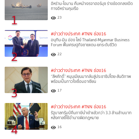
อิหร่าน-โอมาน คืบหน้าเจรจาฮอร์มุซ ร่างข้อตกลงเปิด
ทางอิหร่านคุมเรือ
1
23
#ข่าวต่างประเทศ
#TNN ช่อง16
อนุทิน-มิน อ่อง ไลง์ Thailand-Myanmar Business
Forum ฟื้นเศรษฐกิจชายแดน-ยกระดับชีวิต
2
22
#ข่าวต่างประเทศ
#TNN ช่อง16
“สีหศักดิ์”​ หนุนเมียนมากลับสู่ประชาธิปไตย-สันติภาพ
พร้อมเป็นกาวใจเชื่อมอาเซียน
3
17
#ข่าวต่างประเทศ
#TNN ช่อง16
รัฐบาลทรัมป์คืนภาษีนำเข้าแล้วกว่า 3.3 ล้านล้านบาท
หลังศาลชี้ใช้อำนาจผิดกฎหมาย
4
16