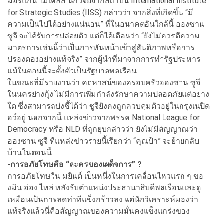
มอร์แกน ไมเคิลส์ นักวิจัยจากสถาบัน International Institute
for Strategic Studies (IISS) กล่าวว่า จากสิ่งที่เกิดขึ้น “มี
ความเป็นไปได้อย่างแน่นอน” ที่ในอนาคตอันใกล้นี้ อองซาน
ซูจี จะได้รับการปล่อยตัว แต่ก็ได้เตือนว่า “ยังไม่ควรตีความ
มาตรการเช่นนี้ว่าเป็นการหันหน้าเข้าสู่สันติภาพหรือการ
ปรองดองอย่างแท้จริง” จากผู้นำที่มาจากการทำรัฐประหาร
แม้ในตอนนี้จะตั้งตัวเป็นรัฐบาลพลเรือน
ในขณะที่มีรายงานว่า คฤหาสน์ของครอบครัวอองซาน ซูจี
ในนครย่างกุ้ง ไม่มีการเพิ่มกำลังรักษาความปลอดภัยแต่อย่าง
ใด ซึ่งสามารถบ่งชี้ได้ว่า ซูจียังคงถูกควบคุมตัวอยู่ในกรุงเนปิด
อว์อยู่ นอกจากนี้ แหล่งข่าวจากพรรค National League for
Democracy หรือ NLD ที่ถูกยุบกล่าวว่า ยังไม่มีสัญญาณว่า
อองซาน ซูจี ที่แหล่งข่าวรายนี้เรียกว่า “คุณป้า” จะย้ายกลับ
บ้านในตอนนี้
-การอภัยโทษคือ “ละครของเผด็จการ” ?
การอภัยโทษวิน มยินต์ เป็นหนึ่งในการเคลื่อนไหวแรก ๆ ขอ
งมิน อ่อง ไหล่ หลังรับตำแหน่งประธานาธิบดีพลเรือนและดู
เหมือนเป็นการลดท่าทีแข็งกร้าวลง แต่นักวิเคราะห์มองว่า
แท้จริงแล้วนี่คือสัญญาณของความมั่นคงแข็งแกร่งของ