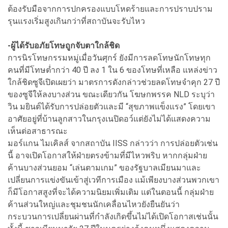
ต้องรับมือจากการปกครองแบบโหดร้ายและการปราบปราม
รุนแรงเริ่มสูงเกินกว่าที่สถาบันจะรับไหว
-ผู้ได้รับอภัยโทษถูกจับตาใกล้ชิด
การนิรโทษกรรมหมู่เมื่อวันศุกร์ ยังมีการลดโทษนักโทษทุก
คนที่มีโทษต่ำกว่า 40 ปี ลง 1 ใน 6 ของโทษที่เหลือ แหล่งข่าว
ใกล้ชิดซูจีเปิดเผยว่า มาตรการดังกล่าวช่วยลดโทษจำคุก 27 ปี
ของซูจีให้ลงบางส่วน ขณะเดียวกัน โฆษกพรรค NLD ระบุว่า
วิน มยินต์ได้รับการปล่อยตัวและมี “สุขภาพแข็งแรง” โดยเขา
อาศัยอยู่ที่บ้านลูกสาวในกรุงเนปิดอว์แต่ยังไม่ได้แสดงความ
เห็นต่อสาธารณะ
มอร์แกน ไมเคิลส์ จากสถาบัน IISS กล่าวว่า การปล่อยตัวเช่น
นี้ อาจเปิดโอกาสให้ฝ่ายตรงข้ามที่มีไหวพริบ หากกลุ่มฝ่าย
ค้านบางส่วนยอม “เล่นตามเกม” ของรัฐบาลเมียนมาและ
เปลี่ยนการแข่งขันเข้าสู่เวทีการเมือง แม้เพียงบางส่วนพวกเขา
ก็มีโอกาสสูงที่จะได้ความนิยมเพิ่มเติม แต่ในตอนนี้ กลุ่มฝ่าย
ค้านส่วนใหญ่และชุมชนนักเคลื่อนไหวยังยืนยันว่า
กระบวนการเปลี่ยนผ่านที่กำลังเกิดขึ้นไม่ได้เปิดโอกาสเช่นนั้น