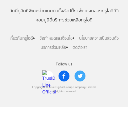
วันนี้
ดู
สิทธิพิเศษ
อ่าน
เกม
ตาตั้ง
ช้อปปิ้ง
แพ็กเกจ
กล่องทรูไอดีทีวี
คอมมูนิตี้
บริการช่วยเหลือทรูไอดี
เกี่ยวกับทรูไอดี
ข้อกำหนดและเงื่อนไข
นโยบายความเป็นส่วนตัว
บริการช่วยเหลือ
ติดต่อเรา
Follow us
Copyright © True Digital Group Company Limited.
All rights reserved