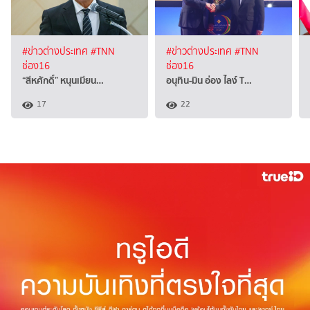
#ข่าวต่างประเทศ
#TNN
#ข่าวต่างประเทศ
#TNN
ช่อง16
ช่อง16
“สีหศักดิ์”​ หนุนเมียน…
อนุทิน-มิน อ่อง ไลง์ T…
17
22