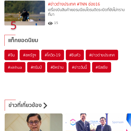
#ข่าวต่างประเทศ
#TNN ช่อง16
เครื่องบินสินค้าเยอรมนีชนโดรนติดระเบิดที่ยังไม่ทราบ
ที่มา
5
15
แท็กยอดนิยม
#
จีน
#
สหรัฐฯ
#
โควิด-19
#
ซินหัว
#
ข่าวต่างประเทศ
#
xinhua
#
ทรัมป์
#
อิหร่าน
#
ข่าววันนี้
#
รัสเซีย
ข่าวที่เกี่ยวข้อง