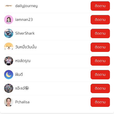
dailyjourney
ติดตาม
iamnan23
ติดตาม
SilverShark
ติดตาม
วันหนึ่งวันนั้น
ติดตาม
หงส์ดรุณ
ติดตาม
ฝันดี
ติดตาม
แอ๊ะแอ๋🤪
ติดตาม
Pchalisa
ติดตาม