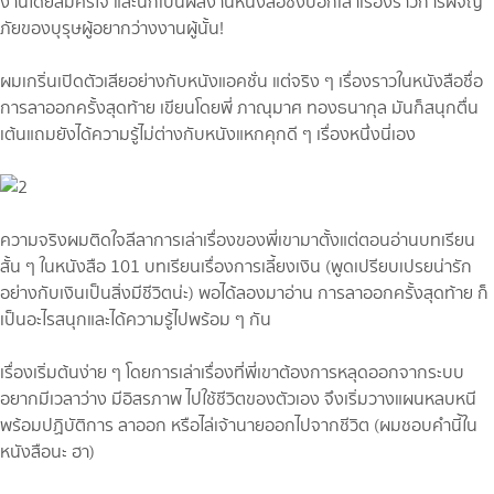
งานโดยสมัครใจ และนี่ก็เป็นผลงานหนังสือซึ่งบอกเล่าเรื่องราวการผจญ
ภัยของบุรุษผู้อยากว่างงานผู้นั้น!
ผมเกริ่นเปิดตัวเสียอย่างกับหนังแอคชั่น แต่จริง ๆ เรื่องราวในหนังสือชื่อ
การลาออกครั้งสุดท้าย เขียนโดยพี่ ภาณุมาศ ทองธนากุล มันก็สนุกตื่น
เต้นแถมยังได้ความรู้ไม่ต่างกับหนังแหกคุกดี ๆ เรื่องหนึ่งนี่เอง
ความจริงผมติดใจลีลาการเล่าเรื่องของพี่เขามาตั้งแต่ตอนอ่านบทเรียน
สั้น ๆ ในหนังสือ 101 บทเรียนเรื่องการเลี้ยงเงิน (พูดเปรียบเปรยน่ารัก
อย่างกับเงินเป็นสิ่งมีชีวิตน่ะ) พอได้ลองมาอ่าน การลาออกครั้งสุดท้าย ก็
เป็นอะไรสนุกและได้ความรู้ไปพร้อม ๆ กัน
เรื่องเริ่มต้นง่าย ๆ โดยการเล่าเรื่องที่พี่เขาต้องการหลุดออกจากระบบ
อยากมีเวลาว่าง มีอิสรภาพ ไปใช้ชีวิตของตัวเอง จึงเริ่มวางแผนหลบหนี
พร้อมปฏิบัติการ ลาออก หรือไล่เจ้านายออกไปจากชีวิต (ผมชอบคำนี้ใน
หนังสือนะ ฮา)