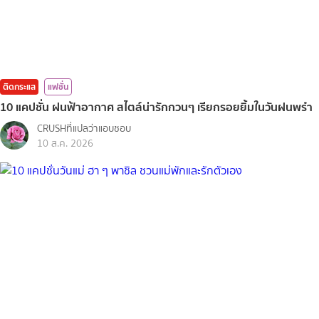
ติดกระแส
แฟชั่น
10 แคปชั่น ฝนฟ้าอากาศ สไตล์น่ารักกวนๆ เรียกรอยยิ้มในวันฝนพรำ
CRUSHที่แปลว่าแอบชอบ
10 ส.ค. 2026