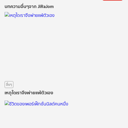
บทความอื่นๆจาก JiRaJom
อื่นๆ
เหตุใดเราจึงพ่ายแพ้ตัวเอง