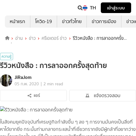
TH
เข้าสู่ระบบ
หน้าแรก
โควิด-19
ข่าวทั่วไทย
ข่าวการเมือง
ข่าว
อ่าน
ข่าว
ครีเอเตอร์ ข่าว
รีวิวหนังสือ : การลาออกครั้ง
สุดท้าย
ความรู้
รีวิวหนังสือ : การลาออกครั้งสุดท้าย
JiRaJom
|
05 ก.พ. 2020
2 min read
แจ้งตรวจสอบ
แชร์
ในสังคมยุคปัจจุบันที่เศรษฐกิจกำลังขึ้น ๆ ลง ๆ การงานมั่นคงเป็นสิ่งที่
หาได้ยากยิ่ง กระนั้นท่ามกลางกระแสน้ำที่เชี่ยวกรากยังมีผู้กล้าที่อยากว่าง