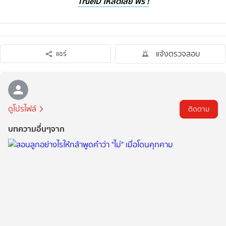
TrueID โหลดเลย ฟรี !
แจ้งตรวจสอบ
แชร์
ดูโปรไฟล์
ติดตาม
บทความอื่นๆจาก