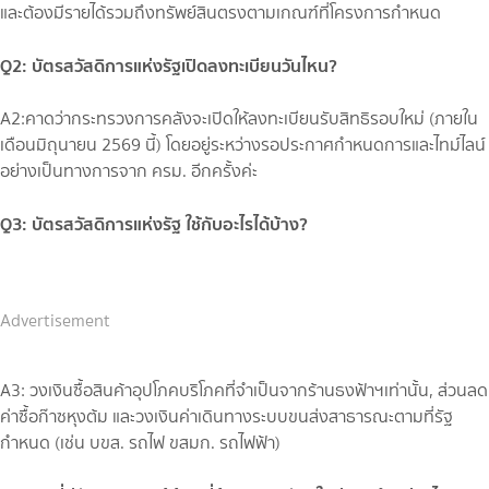
และต้องมีรายได้รวมถึงทรัพย์สินตรงตามเกณฑ์ที่โครงการกำหนด
Q2: บัตรสวัสดิการแห่งรัฐเปิดลงทะเบียนวันไหน?
A2:คาดว่ากระทรวงการคลังจะเปิดให้ลงทะเบียนรับสิทธิรอบใหม่ (ภายใน
เดือนมิถุนายน 2569 นี้) โดยอยู่ระหว่างรอประกาศกำหนดการและไทม์ไลน์
อย่างเป็นทางการจาก ครม. อีกครั้งค่ะ
Q3: บัตรสวัสดิการแห่งรัฐ ใช้กับอะไรได้บ้าง?
Advertisement
A3: วงเงินซื้อสินค้าอุปโภคบริโภคที่จำเป็นจากร้านธงฟ้าฯเท่านั้น, ส่วนลด
ค่าซื้อก๊าซหุงต้ม และวงเงินค่าเดินทางระบบขนส่งสาธารณะตามที่รัฐ
กำหนด (เช่น บขส. รถไฟ ขสมก. รถไฟฟ้า)