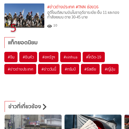
#ข่าวต่างประเทศ
#TNN ช่อง16
ฮูตีโจมตีสนามบินในซาอุดีอาระเบีย เจ็บ 11 และกอง
กำลังเยเมน ตาย 30-45 นาย
5
10
แท็กยอดนิยม
#
จีน
#
ซินหัว
#
สหรัฐฯ
#
xinhua
#
โควิด-19
#
ข่าวต่างประเทศ
#
ข่าววันนี้
#
ทรัมป์
#
รัสเซีย
#
ญี่ปุ่น
ข่าวที่เกี่ยวข้อง