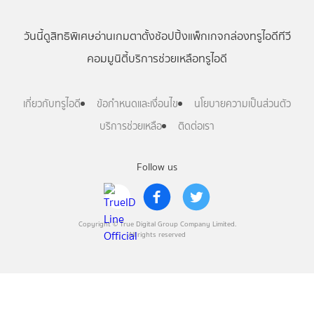
วันนี้
ดู
สิทธิพิเศษ
อ่าน
เกม
ตาตั้ง
ช้อปปิ้ง
แพ็กเกจ
กล่องทรูไอดีทีวี
คอมมูนิตี้
บริการช่วยเหลือทรูไอดี
เกี่ยวกับทรูไอดี
ข้อกำหนดและเงื่อนไข
นโยบายความเป็นส่วนตัว
บริการช่วยเหลือ
ติดต่อเรา
Follow us
Copyright © True Digital Group Company Limited.
All rights reserved