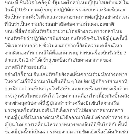
ขณะที่ ชินจิโร โคอิซูมิ รัฐมนตรีกลาโหมญี่ปุ่น โพสต์บน X ใน
วันนี้ (10 ธันวาคม) ระบุว่าปฏิบัติการร่วมระหว่างรัสเซียและ
จีนเป็นความตั้งใจที่จะแสดงแสนยานุภาพต่อญี่ปุ่นอย่างชัดเจน
ที่นับว่าเป็นความกังวลอย่างยิ่งต่อความมั่นคงของชาติ
ขณะที่สื่อท้องถิ่นรัสเซียรายงานโดยอ้างกระทรวงกลาโหม
ของรัสเซียว่าปฏิบัติการบินร่วมของรัสเซีย-จีนใกล้ญี่ปุ่นครั้งนี้
ใช้เวลานานกว่า 8 ชั่วโมง นอกจากนี้ยังมีความเคลื่อนไหว
จากฝั่งกองทัพเกาหลีใต้ที่ออกมาระบุว่าพบเครื่องบินรัสเซีย 7
ลำและจีน 2 ลำได้เข้าสู่เขตป้องกันภัยทางอากาศของ
เกาหลีใต้ด้วยเช่นกัน
อย่างไรก็ตาม จีนและรัสเซียยังคงเพิ่มความร่วมมือทางทหาร
ในช่วงไม่กี่ปีที่ผ่านมาในพื้นที่อื่น ๆ โดยจัดปฏิบัติการร่วมอาทิ
การฝึกต่อต้านขีปนาวุธในรัสเซีย และการซ้อมรบทางเรือด้วย
กระสุนจริงในทะเลจีนใต้ โดยความเคลื่อนไหวนี้ยังเกิดขึ้นหลัง
จากช่วงสุดสัปดาห์นี้ญี่ปุ่นกล่าวว่าเครื่องบินขับไล่จากเรือ
บรรทุกเครื่องบินของจีนได้เล็งเรดาร์ไปยังอากาศยานทหาร
ของญี่ปุ่นซึ่งในเวลาต่อมาจีนได้ออกมาโต้แย้งคำกล่าวหาของ
ญี่ปุ่น โดยการเคลื่อนไหวทางทหารของจีนที่ถี่ขึ้นใกล้กับพื้นที่
ของญี่ปุ่นนั้นก็เป็นผลกระทบจากความขัดแย้งเรื่องไต้หวันเช่น