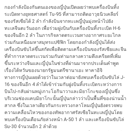
กองกำลังป้องกันตนเองของญี่ปุ่นเปิดเผยว่าพบเครื่องบินทิ้ง
ระเบิดทางยุทธศาสตร์ Tu-95 ที่สามารถติดอาวุธนิวเคลียร์
ของรัสเซียได้ 2 ลำ กำลังบินจากทะเลญี่ปุ่นมุ่งหน้าไปยัง
ทะเลจีนตะวันออก เพื่อร่วมฝูงบินกับเครื่องบินทิ้งระเบิด H-6
ของจีนอีก 2 ลำ ในภารกิจลาดตระเวนทางอากาศระยะไกล
ร่วมกันเหนือมหาสมุทรแปซิฟิก โดยกองกำลังญี่ปุ่นได้ส่ง
เครื่องบินขับไล่ขึ้นสกัดเพื่อติดตามเครื่องบินของรัสเซียและจีน
ที่ทำการลาดตระเวนร่วมกันท่ามกลางความตึงเครียดที่เพิ่ม
ขึ้นระหว่างจีนและญี่ปุ่นในช่วงที่ผ่านมาจากประเด็นคำพูด
เรื่องไต้หวันของนายกรัฐมนตรีซานาเอะ ทาคาอิจิ
ทางการญี่ปุ่นเผยด้วยว่าในเวลาต่อมายังพบเครื่องบินขับไล่ J-
16 ของจีนอีก 4 ลำได้เข้าร่วมกับฝูงบินทิ้งระเบิดระหว่างการ
บินไป-กลับผ่านหมู่เกาะโอกินาวาและมิยาโกะของญี่ปุ่นซึ่ง
บริเวณช่องแคบมิยาโกะนั้นญี่ปุ่นกล่าวว่าเป็นพื้นที่ของน่านน้ำ
สากล ซึ่งในเวลาเดียวกันกระทรวงกลาโหมญี่ปุ่นยังตรวจพบ
ความเคลื่อนไหวของกองทัพอากาศรัสเซียในทะเลญี่ปุ่นโดย
พบเครื่องบินเตือนภัยล่วงหน้า A-50 1 ลำ และเครื่องบินขับไล่
Su-30 จำนวนอีก 2 ลำด้วย