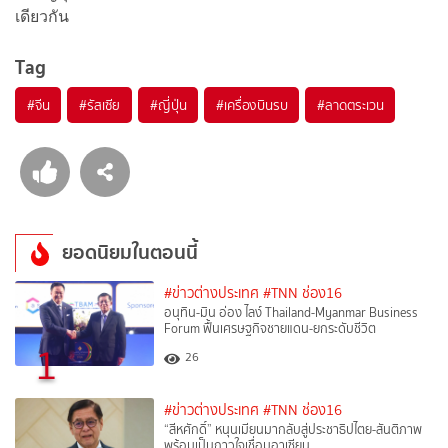
เดียวกัน
Tag
#
จีน
#
รัสเซีย
#
ญี่ปุ่น
#
เครื่องบินรบ
#
ลาดตระเวน
ยอดนิยมในตอนนี้
#ข่าวต่างประเทศ
#TNN ช่อง16
อนุทิน-มิน อ่อง ไลง์ Thailand-Myanmar Business
Forum ฟื้นเศรษฐกิจชายแดน-ยกระดับชีวิต
1
26
#ข่าวต่างประเทศ
#TNN ช่อง16
“สีหศักดิ์”​ หนุนเมียนมากลับสู่ประชาธิปไตย-สันติภาพ
พร้อมเป็นกาวใจเชื่อมอาเซียน