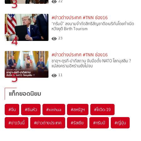
3
22
#ข่าวต่างประเทศ
#TNN ช่อง16
“ทรัมป์” ลงนามจำกัดสิทธิสัญชาติอเมริกันโดยกำเนิด
หวังยุติ Birth Tourism
4
23
#ข่าวต่างประเทศ
#TNN ช่อง16
ซาอุฯ-ตุรกี-ปากีสถาน จับมือตั้ง NATO โลกมุสลิม ?
แม้สงครามอิหร่านยังไม่จบ
5
11
แท็กยอดนิยม
#
จีน
#
ซินหัว
#
xinhua
#
สหรัฐฯ
#
โควิด-19
#
ข่าววันนี้
#
ข่าวต่างประเทศ
#
รัสเซีย
#
ทรัมป์
#
ญี่ปุ่น