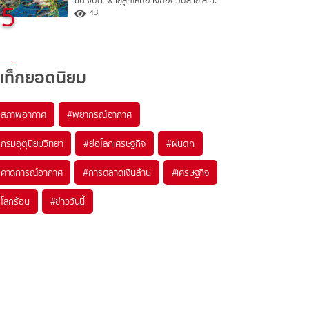
ขึ้น จับตาพายุลูกใหม่อาจก่อตัวปลาย ส.ค.
5
43
แท็กยอดนิยม
#
สภาพอากาศ
#
พยากรณ์อากาศ
#
กรมอุตุนิยมวิทยา
#
ย่อโลกเศรษฐกิจ
#
ฝนตก
#
คาดการณ์อากาศ
#
การตลาดเงินล้าน
#
เศรษฐกิจ
#
โลกร้อน
#
ข่าววันนี้