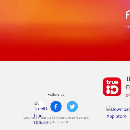
T
E
Follow us
อ
Copyright © True Digital Group Company Limited.
All rights reserved