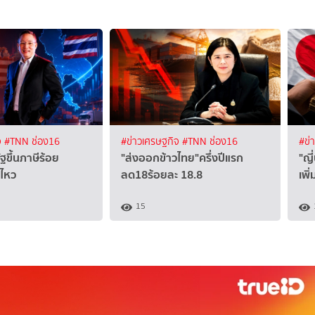
จ
#TNN ช่อง16
#ข่าวเศรษฐกิจ
#TNN ช่อง16
#ข่
ัฐขึ้นภาษีร้อย
"ส่งออกข้าวไทย"ครึ่งปีแรก
"ญี
้ไหว
ลด18ร้อยละ 18.8
เพิ
15