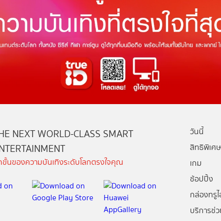
วันนี้
HE NEXT WORLD-CLASS SMART
NTERTAINMENT
สิทธิพิเศษ
ีกขั้นของความบันเทิงระดับโลกตรงใจคุณ
เกม
ช้อปปิ้ง
กล่องทรูไอ
บริการช่ว