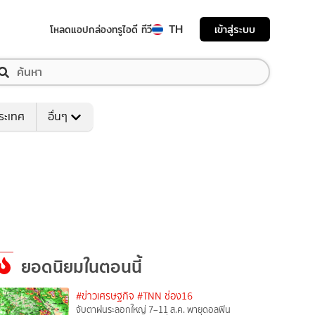
TH
เข้าสู่ระบบ
โหลดแอป
กล่องทรูไอดี ทีวี
ระเทศ
อื่นๆ
ยอดนิยมในตอนนี้
#ข่าวเศรษฐกิจ
#TNN ช่อง16
จับตาฝนระลอกใหญ่ 7–11 ส.ค. พายุดอลฟิน