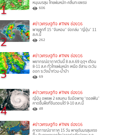
หนุนมรสุม ไทยฝนหนัก-คลื่นทะเลแรง
1
606
#ข่าวเศรษฐกิจ
#TNN ช่อง16
พายุลูกที่ 15 “จันหอม” จ่อถล่ม “ญี่ปุ่น” 11
ส.ค.นี้
2
262
#ข่าวเศรษฐกิจ
#TNN ช่อง16
พยากรณ์อากาศวันนี้ 8 ส.ค.69 อุตุฯ เตือน
8-11 ส.ค ทั่วไทยฝนหนัก เหนือ อีสาน ตะวัน
3
ออก ระวังน้ำท่วม-น้ำป่า
69
#ข่าวเศรษฐกิจ
#TNN ช่อง16
ญี่ปุ่น อพยพ 2 แสนคน รับมือพายุ “ดอลฟิน”
คาดขึ้นฝั่งที่จีนตอนใต้ 9-10 ส.ค.นี้
4
48
#ข่าวเศรษฐกิจ
#TNN ช่อง16
คาดการณ์อากาศ 15 วัน พายุดันมรสุมแรง