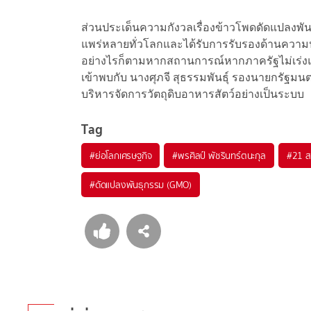
ส่วนประเด็นความกังวลเรื่องข้าวโพดดัดแปลงพันธุ
แพร่หลายทั่วโลกและได้รับการรับรองด้านควา
อย่างไรก็ตามหากสถานการณ์หากภาครัฐไม่เร่งแก
เข้าพบกับ นางศุภจี สุธรรมพันธุ์ รองนายกรัฐม
บริหารจัดการวัตถุดิบอาหารสัตว์อย่างเป็นระบบ
Tag
#
ย่อโลกเศรษฐกิจ
#
พรศิลป์ พัชรินทร์ตนะกุล
#
21 ส
#
ดัดแปลงพันธุกรรม (GMO)