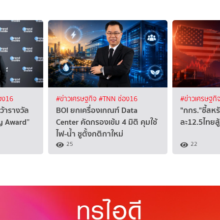
อง16
#ข่าวเศรษฐกิจ
#TNN ช่อง16
#ข่าวเศรษฐกิ
ว้ารางวัล
BOI ยกเครื่องเกณฑ์ Data
"กกร."ชี้สหร
ty Award”
Center คัดกรองเข้ม 4 มิติ คุมใช้
ละ12.5ไทยสู
ไฟ-น้ำ ชูตั้งกติกาใหม่
25
22