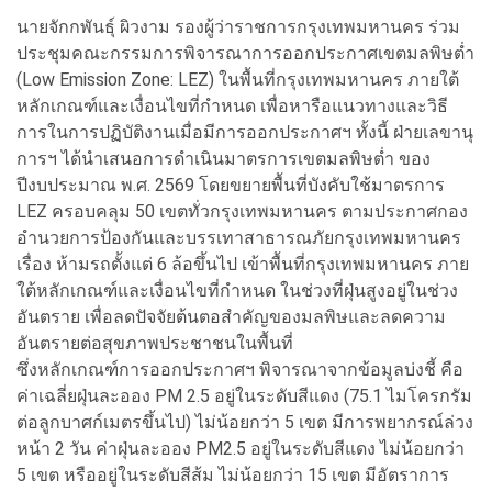
นายจักกพันธุ์ ผิวงาม รองผู้ว่าราชการกรุงเทพมหานคร ร่วม
ประชุมคณะกรรมการพิจารณาการออกประกาศเขตมลพิษต่ำ
(Low Emission Zone: LEZ) ในพื้นที่กรุงเทพมหานคร ภายใต้
หลักเกณฑ์และเงื่อนไขที่กำหนด เพื่อหารือแนวทางและวิธี
การในการปฏิบัติงานเมื่อมีการออกประกาศฯ ทั้งนี้ ฝ่ายเลขานุ
การฯ ได้นำเสนอการดำเนินมาตรการเขตมลพิษต่ำ ของ
ปีงบประมาณ พ.ศ. 2569 โดยขยายพื้นที่บังคับใช้มาตรการ
LEZ ครอบคลุม 50 เขตทั่วกรุงเทพมหานคร ตามประกาศกอง
อำนวยการป้องกันและบรรเทาสาธารณภัยกรุงเทพมหานคร
เรื่อง ห้ามรถตั้งแต่ 6 ล้อขึ้นไป เข้าพื้นที่กรุงเทพมหานคร ภาย
ใต้หลักเกณฑ์และเงื่อนไขที่กำหนด ในช่วงที่ฝุ่นสูงอยู่ในช่วง
อันตราย เพื่อลดปัจจัยต้นตอสำคัญของมลพิษและลดความ
อันตรายต่อสุขภาพประชาชนในพื้นที่
ซึ่งหลักเกณฑ์การออกประกาศฯ พิจารณาจากข้อมูลบ่งชี้ คือ
ค่าเฉลี่ยฝุ่นละออง PM 2.5 อยู่ในระดับสีแดง (75.1 ไมโครกรัม
ต่อลูกบาศก์เมตรขึ้นไป) ไม่น้อยกว่า 5 เขต มีการพยากรณ์ล่วง
หน้า 2 วัน ค่าฝุ่นละออง PM2.5 อยู่ในระดับสีแดง ไม่น้อยกว่า
5 เขต หรืออยู่ในระดับสีส้ม ไม่น้อยกว่า 15 เขต มีอัตราการ