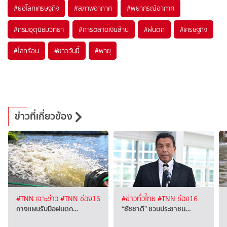
#
ย่อโลกเศรษฐกิจ
#
สภาพอากาศ
#
พยากรณ์อากาศ
#
กรมอุตุนิยมวิทยา
#
การตลาดเงินล้าน
#
ฝนตก
#
เศรษฐกิจ
#
โลกร้อน
#
ข่าววันนี้
#
พายุ
ข่าวที่เกี่ยวข้อง
#TNN เจาะข่าว
#TNN ช่อง16
#ข่าวทั่วไทย
#TNN ช่อง16
กางแผน​รับมือฝนตก…
“ชัชชาติ” ชวนประชาชน…