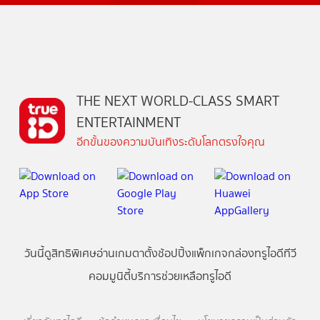
THE NEXT WORLD-CLASS SMART
ENTERTAINMENT
อีกขั้นของความบันเทิงระดับโลกตรงใจคุณ
วันนี้
ดู
สิทธิพิเศษ
อ่าน
เกม
ตาตั้ง
ช้อปปิ้ง
แพ็กเกจ
กล่องทรูไอดีทีวี
คอมมูนิตี้
บริการช่วยเหลือทรูไอดี