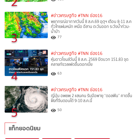
2
#ข่าวเศรษฐกิจ
#TNN ช่อง16
พยากรณ์อากาศวันนี้ 8 ส.ค.69 อุตุฯ เตือน 8-11 ส.ค
ทั่วไทยฝนหนัก เหนือ อีสาน ตะวันออก ระวังน้ำท่วม-
น้ำป่า
3
77
#ข่าวเศรษฐกิจ
#TNN ช่อง16
หุ้นดาวโจนส์วันนี้ 8 ส.ค. 2569 ปิดบวก 151.83 จุด
คลายกังวลเฟดขึ้นดอกเบี้ย
4
63
#ข่าวเศรษฐกิจ
#TNN ช่อง16
ญี่ปุ่น อพยพ 2 แสนคน รับมือพายุ “ดอลฟิน” คาดขึ้น
ฝั่งที่จีนตอนใต้ 9-10 ส.ค.นี้
5
50
แท็กยอดนิยม