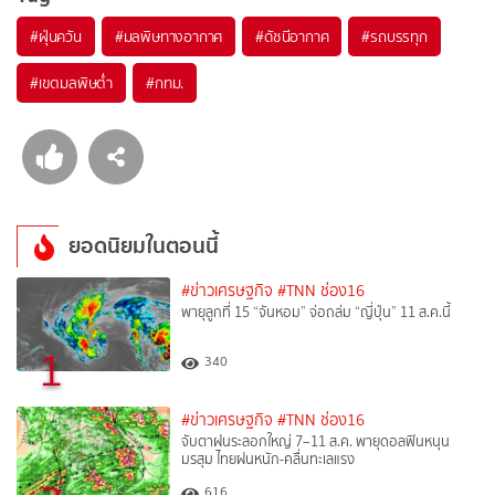
#
ฝุ่นควัน
#
มลพิษทางอากาศ
#
ดัชนีอากาศ
#
รถบรรทุก
#
เขตมลพิษต่ำ
#
กทม.
ยอดนิยมในตอนนี้
#ข่าวเศรษฐกิจ
#TNN ช่อง16
พายุลูกที่ 15 “จันหอม” จ่อถล่ม “ญี่ปุ่น” 11 ส.ค.นี้
1
340
#ข่าวเศรษฐกิจ
#TNN ช่อง16
จับตาฝนระลอกใหญ่ 7–11 ส.ค. พายุดอลฟินหนุน
มรสุม ไทยฝนหนัก-คลื่นทะเลแรง
616