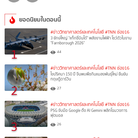
ยอดนิยมในตอนนี้
#ข่าววิทยาศาสตร์และเทคโนโลยี
#TNN ช่อง16
3 ยักษ์ใหญ่ "แท็กซี่บินได้" พลังงานไฟฟ้า โชว์ตัวในงาน
"Farnborough 2026"
1
44
#ข่าววิทยาศาสตร์และเทคโนโลยี
#TNN ช่อง16
ไขปริศนา 150 ปี จีนพบพืชกินแมลงพันธุ์ใหม่ ยืนยัน
ทฤษฎีดาร์วิน
2
27
#ข่าววิทยาศาสตร์และเทคโนโลยี
#TNN ช่อง16
PSG จับมือ Google ดึง AI Gemini พลิกโฉมวงการ
ฟุตบอล
3
26