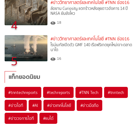
#ข่าววิทยาศาสตร์และเทคโนโลยี
#TNN ช่อง16
ล้อยาน Curiosity แตกร้าวหลังลุยดาวอังคาร 14 ปี
NASA ยันยังไหว
4
18
#ข่าววิทยาศาสตร์และเทคโนโลยี
#TNN ช่อง16
ไรน์เมทัลเปิดตัว GMF 140 เรือฟริเกตยุคใหม่เจาะตลาด
นาโต
5
16
แท็กยอดนิยม
#
tnntechreports
#
techreports
#
TNN Tech
#
tnntech
#
ข่าวไอที
#
AI
#
ข่าวเทคโนโลยี
#
ข่าวมือถือ
#
ข่าววงการไอที
#
แบไต๋