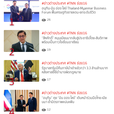
#ข่าวต่างประเทศ
#TNN ช่อง16
อนุทิน-มิน อ่อง ไลง์ Thailand-Myanmar Business
Forum ฟื้นเศรษฐกิจชายแดน-ยกระดับชีวิต
1
26
#ข่าวต่างประเทศ
#TNN ช่อง16
“สีหศักดิ์”​ หนุนเมียนมากลับสู่ประชาธิปไตย-สันติภาพ
พร้อมเป็นกาวใจเชื่อมอาเซียน
2
19
#ข่าวต่างประเทศ
#TNN ช่อง16
รัฐบาลทรัมป์คืนภาษีนำเข้าแล้วกว่า 3.3 ล้านล้านบาท
หลังศาลชี้ใช้อำนาจผิดกฎหมาย
3
17
#ข่าวต่างประเทศ
#TNN ช่อง16
“อนุทิน” คุย “มิน ออง ไลง์” เดินหน้าร่วมมือไทย-เมีย
นมา ย้ำมิตรภาพแน่นแฟ้น
4
12