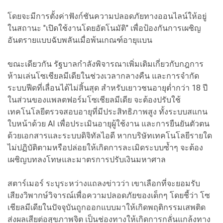
โดยจะมีการตั้งค่าฟังก์ชันความปลอดภัยทางออนไลน์ให้อยู่
ในสถานะ "เปิดใช้งานโดยอัตโนมัติ" เพื่อป้องกันการเผชิญ
อันตรายแบบฉับพลันเมื่อพ้นเกณฑ์อายุแบน
ขณะเดียวกัน รัฐบาลกำลังพิจารณาเพิ่มเติมเกี่ยวกับกฎการ
ห้ามเล่นโซเชียลมีเดียในช่วงเวลากลางคืน และการจำกัด
ระบบฟีดที่เลื่อนได้ไม่สิ้นสุด สำหรับเยาวชนอายุต่ำกว่า 18 ปี
ในส่วนของแพลตฟอร์มโซเชียลมีเดีย จะต้องปรับใช้
เทคโนโลยีตรวจสอบอายุที่มีประสิทธิภาพสูง ทั้งระบบสแกน
ใบหน้าด้วย AI เพื่อประเมินอายุผู้ใช้งาน และการยืนยันตัวตน
ด้วยเอกสารและระบบดิจิทัลไอดี หากบริษัทเทคโนโลยีรายใด
ไม่ปฏิบัติตามหรือปล่อยให้เกิดการละเมิดระบบซ้ำๆ จะต้อง
เผชิญบทลงโทษและมาตรการปรับเงินมหาศาล
สตาร์เมอร์ ระบุระหว่างแถลงข่าวว่า เขาเลือกที่จะยอมรับ
เสียงวิพากษ์วิจารณ์เพื่อความปลอดภัยของเด็กๆ โดยชี้ว่า โซ
เชียลมีเดียในปัจจุบันถูกออกแบบมาให้เกิดพฤติกรรมเสพติด
ส่งผลเสียต่อสุขภาพจิต เป็นช่องทางให้เกิดการกลั่นแกล้งทาง