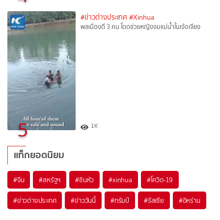
#ข่าวต่างประเทศ
#Xinhua
พลเมืองดี 3 คน โดดช่วยหญิงจมแม่น้ำในเจ้อเจียง
5
1K
แท็กยอดนิยม
#
จีน
#
สหรัฐฯ
#
ซินหัว
#
xinhua
#
โควิด-19
#
ข่าวต่างประเทศ
#
ข่าววันนี้
#
ทรัมป์
#
รัสเซีย
#
อิหร่าน