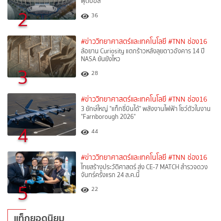
ฟุตบอล
2
36
#ข่าววิทยาศาสตร์และเทคโนโลยี
#TNN ช่อง16
ล้อยาน Curiosity แตกร้าวหลังลุยดาวอังคาร 14 ปี
NASA ยันยังไหว
3
28
#ข่าววิทยาศาสตร์และเทคโนโลยี
#TNN ช่อง16
3 ยักษ์ใหญ่ "แท็กซี่บินได้" พลังงานไฟฟ้า โชว์ตัวในงาน
"Farnborough 2026"
4
44
#ข่าววิทยาศาสตร์และเทคโนโลยี
#TNN ช่อง16
ไทยสร้างประวัติศาสตร์ ส่ง CE-7 MATCH สำรวจดวง
จันทร์ครั้งแรก 24 ส.ค.นี้
5
22
แท็กยอดนิยม