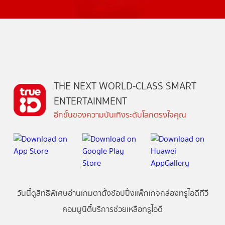
THE NEXT WORLD-CLASS SMART
ENTERTAINMENT
อีกขั้นของความบันเทิงระดับโลกตรงใจคุณ
วันนี้
ดู
สิทธิพิเศษ
อ่าน
เกม
ตาตั้ง
ช้อปปิ้ง
แพ็กเกจ
กล่องทรูไอดีทีวี
คอมมูนิตี้
บริการช่วยเหลือทรูไอดี