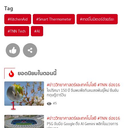
Tag
#
KitchenAid
#
Smart Thermometer
#
เทอร์โมมิเตอร์อัจฉริยะ
#
TNN Tech
#
AI
ยอดนิยมในตอนนี้
#ข่าววิทยาศาสตร์และเทคโนโลยี
#TNN ช่อง16
ไขปริศนา 150 ปี จีนพบพืชกินแมลงพันธุ์ใหม่ ยืนยัน
ทฤษฎีดาร์วิน
1
45
#ข่าววิทยาศาสตร์และเทคโนโลยี
#TNN ช่อง16
PSG จับมือ Google ดึง AI Gemini พลิกโฉมวงการ