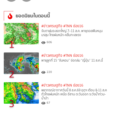
ยอดนิยมในตอนนี้
#ข่าวเศรษฐกิจ
#TNN ช่อง16
จับตาฝนระลอกใหญ่ 7–11 ส.ค. พายุดอลฟินหนุน
มรสุม ไทยฝนหนัก-คลื่นทะเลแรง
1
606
#ข่าวเศรษฐกิจ
#TNN ช่อง16
พายุลูกที่ 15 “จันหอม” จ่อถล่ม “ญี่ปุ่น” 11 ส.ค.นี้
2
220
#ข่าวเศรษฐกิจ
#TNN ช่อง16
พยากรณ์อากาศวันนี้ 8 ส.ค.69 อุตุฯ เตือน 8-11 ส.ค
ทั่วไทยฝนหนัก เหนือ อีสาน ตะวันออก ระวังน้ำท่วม-
น้ำป่า
3
67