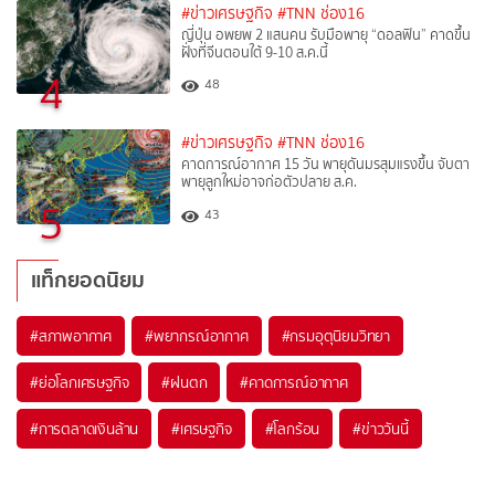
#ข่าวเศรษฐกิจ
#TNN ช่อง16
ญี่ปุ่น อพยพ 2 แสนคน รับมือพายุ “ดอลฟิน” คาดขึ้น
ฝั่งที่จีนตอนใต้ 9-10 ส.ค.นี้
4
48
#ข่าวเศรษฐกิจ
#TNN ช่อง16
คาดการณ์อากาศ 15 วัน พายุดันมรสุมแรงขึ้น จับตา
พายุลูกใหม่อาจก่อตัวปลาย ส.ค.
5
43
แท็กยอดนิยม
#
สภาพอากาศ
#
พยากรณ์อากาศ
#
กรมอุตุนิยมวิทยา
#
ย่อโลกเศรษฐกิจ
#
ฝนตก
#
คาดการณ์อากาศ
#
การตลาดเงินล้าน
#
เศรษฐกิจ
#
โลกร้อน
#
ข่าววันนี้