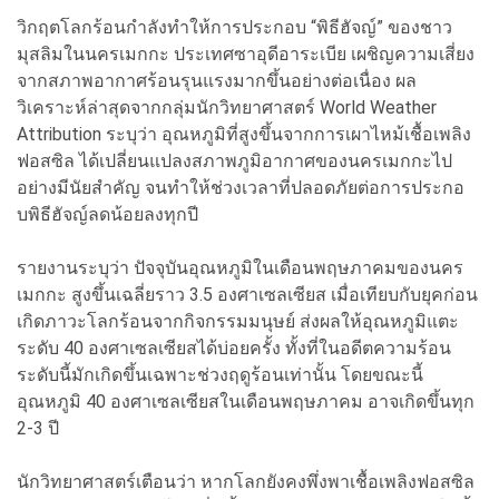
วิกฤตโลกร้อนกำลังทำให้การประกอบ “พิธีฮัจญ์” ของชาว
มุสลิมในนครเมกกะ ประเทศซาอุดีอาระเบีย เผชิญความเสี่ยง
จากสภาพอากาศร้อนรุนแรงมากขึ้นอย่างต่อเนื่อง ผล
วิเคราะห์ล่าสุดจากกลุ่มนักวิทยาศาสตร์ World Weather
Attribution ระบุว่า อุณหภูมิที่สูงขึ้นจากการเผาไหม้เชื้อเพลิง
ฟอสซิล ได้เปลี่ยนแปลงสภาพภูมิอากาศของนครเมกกะไป
อย่างมีนัยสำคัญ จนทำให้ช่วงเวลาที่ปลอดภัยต่อการประกอ
บพิธีฮัจญ์ลดน้อยลงทุกปี
รายงานระบุว่า ปัจจุบันอุณหภูมิในเดือนพฤษภาคมของนคร
เมกกะ สูงขึ้นเฉลี่ยราว 3.5 องศาเซลเซียส เมื่อเทียบกับยุคก่อน
เกิดภาวะโลกร้อนจากกิจกรรมมนุษย์ ส่งผลให้อุณหภูมิแตะ
ระดับ 40 องศาเซลเซียสได้บ่อยครั้ง ทั้งที่ในอดีตความร้อน
ระดับนี้มักเกิดขึ้นเฉพาะช่วงฤดูร้อนเท่านั้น โดยขณะนี้
อุณหภูมิ 40 องศาเซลเซียสในเดือนพฤษภาคม อาจเกิดขึ้นทุก
2-3 ปี
นักวิทยาศาสตร์เตือนว่า หากโลกยังคงพึ่งพาเชื้อเพลิงฟอสซิล