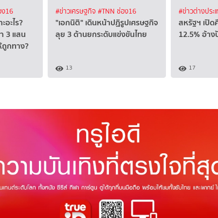
อง16
#ข่าวเศรษฐกิจ
#TNN ช่อง16
#ข่าวต่างประ
าะอะไร?
​"เอกนิติ" เดินหน้าปฏิรูปเศรษฐกิจ
สหรัฐฯ เปิด
า 3 แสน
ลุย 3 ด้านยกระดับแข่งขันไทย
12.5% อ้าง
ห้ถูกทาง?
13
17