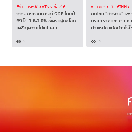
#ข่าวเศรษฐกิจ
#TNN ช่อง16
#ข่าวเศรษฐกิจ
#TNN ช่
กกร. คงคาดการณ์ GDP ไทยปี
คนไทย "ตกงาน" เพร
69 โต 1.6-2.0% ชี้เศรษฐกิจโลก
บริษัทหาคนทำงานกว่
เผชิญความไม่แน่นอน
ตำแหน่ง แก้อย่างไรใ
8
19