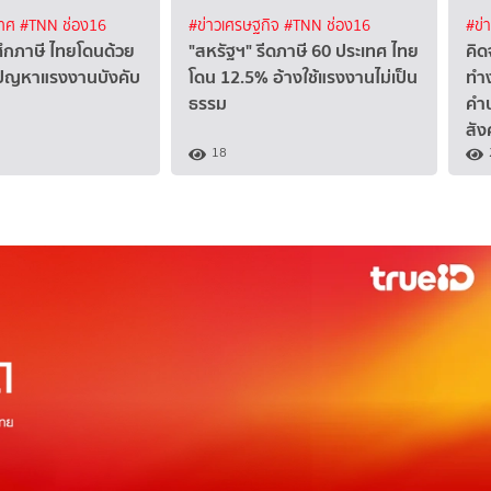
เทศ
#TNN ช่อง16
#ข่าวเศรษฐกิจ
#TNN ช่อง16
#ข่
ศึกภาษี ไทยโดนด้วย
"สหรัฐฯ" รีดภาษี 60 ประเทศ ไทย
คิด
ปัญหาแรงงานบังคับ
โดน 12.5% อ้างใช้แรงงานไม่เป็น
ทำง
ธรรม
คำ
สัง
18