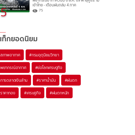
พยากรณ์อากาศวันนี้ 6 ส.ค. 69 พายุคูจิระ ไม่
เข้าไทย - เตือนฝนถล่ม 4 ภาค
5
75
แท็กยอดนิยม
#
สภาพอากาศ
#
กรมอุตุนิยมวิทยา
#
พยากรณ์อากาศ
#
ย่อโลกเศรษฐกิจ
#
การตลาดเงินล้าน
#
ราคาน้ำมัน
#
ฝนตก
#
ราคาทอง
#
เศรษฐกิจ
#
ฝนตกหนัก