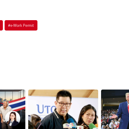
#
e-Work Permit