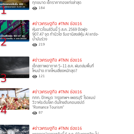
ทุกขนาด เช็กราคาทองแท่งล่าสุด
1
184
#ข่าวเศรษฐกิจ
#TNN ช่อง16
หุ้นดาวโจนส์วันนี้ 5 ส.ค. 2569 ปิดพุ่ง
907.47 จุด ทำนิวไฮ รับอานิสงส์หุ้น AI แกร่ง-
2
น้ำมันร่วง
219
#ข่าวเศรษฐกิจ
#TNN ช่อง16
เช็กสภาพอากาศ 5–11 ส.ค. ฝนถล่มพื้นที่
ไหนบ้าง ภาคไหนเสี่ยงหนักสุด?
3
121
#ข่าวเศรษฐกิจ
#TNN ช่อง16
ททท. ปักหมุด ‘กรุงเทพฯ-เพชรบุรี’ โรดแมป
วิวาห์ระดับโลก ดันไทยฮับคอนเซปต์
4
"Romance Tourism"
87
#ข่าวเศรษฐกิจ
#TNN ช่อง16