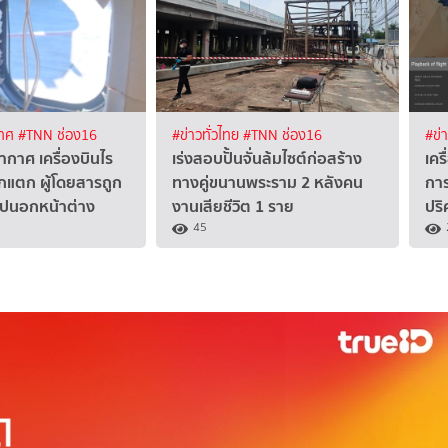
เทศ
#TNN ช่อง16
#ข่าวทั่วไทย
#TNN ช่อง16
#ข่
กาศ เครื่องบินไร
เร่งสอบปั้นจั่นล้มไซต์ก่อสร้าง
เคร
กแตก ผู้โดยสารถูก
ทางคู่ขนานพระราม 2 หลังคน
กา
ไปนอกหน้าต่าง
งานเสียชีวิต 1 ราย
ปริ
45