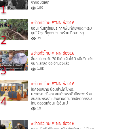
จากอุบัติเหตุ
1
190
#ข่าวทั่วไทย
#TNN ช่อง16
ขอนแก่นเตรียมประกาศพื้นที่ภัยพิบัติ "หลุม
ยุบ" 7 จุดที่ภูผาม่าน พร้อมเปิดสาเหตุ
2
39
#ข่าวทั่วไทย
#TNN ช่อง16
ชื่นชม! ยายวัย 70 ปีเก็บเงินได้ 3 หมื่นรีบแจ้ง
จนท. ล่าสุดเจอเจ้าของแล้ว
3
1.8K
#ข่าวทั่วไทย
#TNN ช่อง16
ไอคอนสยาม น้อมสำนึกในพระ
มหากรุณาธิคุณ สมเด็จพระพันปีหลวง ร่วม
4
สืบสานพระราชปณิธานด้านศิลปหัตถกรรม
ไทย ตลอดเดือนแห่งวันแม่
19
#ข่าวทั่วไทย
#TNN ช่อง16