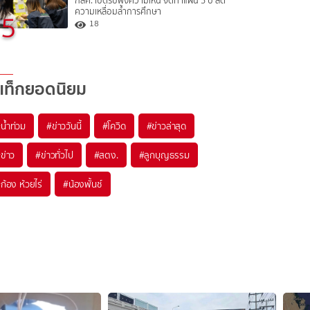
กสศ. เปิดรับฟังความเห็น จัดทำแผน 5 ปี ลด
ความเหลื่อมล้ำการศึกษา
5
18
แท็กยอดนิยม
#
น้ำท่วม
#
ข่าววันนี้
#
โควิด
#
ข่าวล่าสุด
#
ข่าว
#
ข่าวทั่วไป
#
สตง.
#
ลูกบุญธรรม
#
ก้อง ห้วยไร่
#
น้องพั้นช์