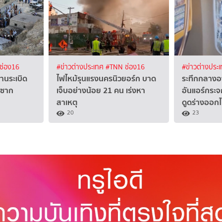
ช่อง16
#ข่าวต่างประเทศ
#TNN ช่อง16
#ข่าวต่างประ
านระเบิด
ไฟไหม้รุนแรงนครนิวยอร์ก บาด
ระทึกกลางอา
้ซาก
เจ็บอย่างน้อย 21 คน เร่งหา
อันแอร์กระจ
สาเหตุ
ดูดร่างออก
20
23