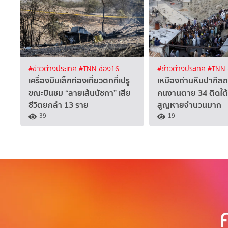
#ข่าวต่างประเทศ
#TNN ช่อง16
#ข่าวต่างประเทศ
#TNN 
เครื่องบินเล็กท่องเที่ยวตกที่เปรู
เหมืองถ่านหินปากีสถ
ขณะบินชม “ลายเส้นนัซกา” เสีย
คนงานตาย 34 ติดใต
ชีวิตยกลำ 13 ราย
สูญหายจำนวนมาก
39
19