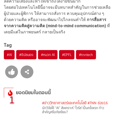
ลดความเสี่ยงและทำให้เข้าถึงได้ง่ายขึ้นมาก
โดยต่อไปเทคโนโลยีนี้อาจจะมีบทบาทสำคัญในการช่วยเหลือ
ผู้ป่วยและผู้พิการ ให้สามารถสั่งการ ควบคุมอุปกรณ์ต่าง ๆ
ด้วยความคิด หรืออาจจะพัฒนาไปไกลจนทำให้
การสื่อสาร
จากความคิดสู่ความคิด (mind-to-mind communication)
ที่
เคยมีแต่ในภาพยนตร์ กลายเป็นจริง
Tag
#
AI
#
ชิปสมอง
#
หมวก AI
#
EPFL
#
tnntech
ยอดนิยมในตอนนี้
1
#ข่าววิทยาศาสตร์และเทคโนโลยี
#TNN ช่อง16
นักวิจัยใช้ “AI” สังเคราะห์ “ไวรัส”เป็นครั้งแรก ก้าว
สำคัญหรือภัยเงียบ?