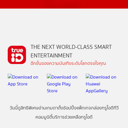
THE NEXT WORLD-CLASS SMART
ENTERTAINMENT
อีกขั้นของความบันเทิงระดับโลกตรงใจคุณ
วันนี้
ดู
สิทธิพิเศษ
อ่าน
เกม
ตาตั้ง
ช้อปปิ้ง
แพ็กเกจ
กล่องทรูไอดีทีวี
คอมมูนิตี้
บริการช่วยเหลือทรูไอดี