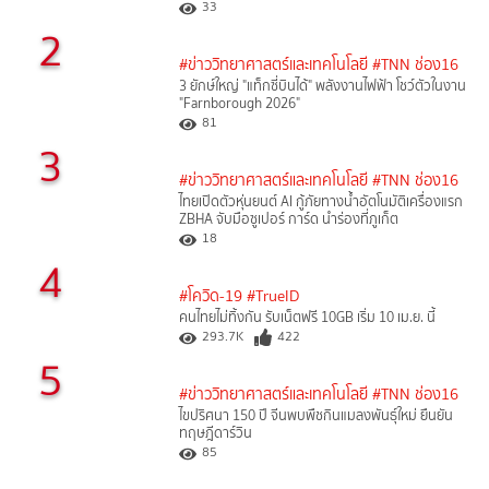
33
2
#ข่าววิทยาศาสตร์และเทคโนโลยี
#TNN ช่อง16
3 ยักษ์ใหญ่ "แท็กซี่บินได้" พลังงานไฟฟ้า โชว์ตัวในงาน
"Farnborough 2026"
81
3
#ข่าววิทยาศาสตร์และเทคโนโลยี
#TNN ช่อง16
ไทยเปิดตัวหุ่นยนต์ AI กู้ภัยทางน้ำอัตโนมัติเครื่องแรก
ZBHA จับมือซูเปอร์ การ์ด นำร่องที่ภูเก็ต
18
4
#โควิด-19
#TrueID
คนไทยไม่ทิ้งกัน รับเน็ตฟรี 10GB เริ่ม 10 เม.ย. นี้
293.7K
422
5
#ข่าววิทยาศาสตร์และเทคโนโลยี
#TNN ช่อง16
ไขปริศนา 150 ปี จีนพบพืชกินแมลงพันธุ์ใหม่ ยืนยัน
ทฤษฎีดาร์วิน
85