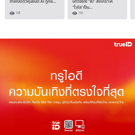
ไทยเปิดตัวหุ่นยนต์ AI กู้ภัย…
นักวิจัยใช้ “AI” สังเคราะห์
“ไวรัส”เป็น…
18
34