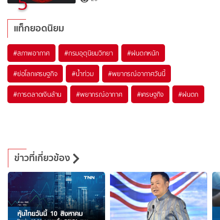
5
แท็กยอดนิยม
#
สภาพอากาศ
#
กรมอุตุนิยมวิทยา
#
ฝนตกหนัก
#
ย่อโลกเศรษฐกิจ
#
น้ำท่วม
#
พยากรณ์อากาศวันนี้
#
การตลาดเงินล้าน
#
พยากรณ์อากาศ
#
เศรษฐกิจ
#
ฝนตก
ข่าวที่เกี่ยวข้อง