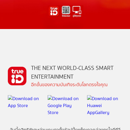
THE NEXT WORLD-CLASS SMART
ENTERTAINMENT
อีกขั้นของความบันเทิงระดับโลกตรงใจคุณ
วันนี้
ดู
สิทธิพิเศษ
อ่าน
เกม
ตาตั้ง
ช้อปปิ้ง
แพ็กเกจ
กล่องทรูไอดีทีวี