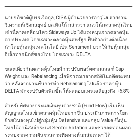
นายอภิชาติผู้บรรเจิดกุล, CISA ผู้อำนวยการอาวุโส สายงาน
วิเคราะห์เชิงกลยุทธ์ บล.ทิสโก้ กล่าวว่า แนวโน้มตลาดหุ้นไทย
เช้านี้คาดเคลื่อนไหว Sideways Up ได้แรงหนุนจากตลาดหุ้น
ต่างประเทศ โดยเฉพาะตลาดหุ้นสหรัฐฯ ฟื้นตัวอย่างต่อเนื่อง
นำโดยหุ้นกลุ่มเทคโนโลยี เป็น Sentiment บวกให้กับหุ้นกลุ่ม
อิเล็กทรอนิกส์ของไทย โดยเฉพาะ DELTA
ขณะเดียวกันตลาดหุ้นไทยมีการปรับพอร์ตตามเกณฑ์ Cap
Weight และ Rebalancing เมื่อพิจารณาจากสถิติในอดีตจะพบ
ว่า หลังจากผ่านพ้นการทำ Rebalancing ไปแล้ว ราคาหุ้น
DELTA มักจะปรับตัวเพิ่มขึ้น ให้ผลตอบแทนเฉลี่ยสูงถึง +6.8%
สำหรับทิศทางกระแสเงินทุนต่างชาติ (Fund Flow) เริ่มเห็น
สัญญาณไหลเข้าตลาดหุ้นไทยมากขึ้น ประเมินภาพการโยก
ย้ายเงินลงทุนไปสู่กลุ่มหุ้น Defensive และกลุ่ม Value ซึ่งหุ้น
ไทยได้อานิสงส์กระแส Sector Rotation และช่วยลดทอนผลก
ระทบจากความผันผวนตามทิศทางหุ้นกลุ่มเทคฯ ได้