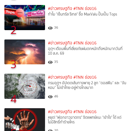
#ข่าวเศรษฐกิจ
#TNN ช่อง16
ทำไม "เซ็นทรัล รีเทล" ซื้อ MaxValu ปั้นเป็น Tops
2
36
#ข่าวเศรษฐกิจ
#TNN ช่อง16
อุตุฯ เตือนพื้นที่เสี่ยงภัยฝนตกหนักถึงหนักมากวันที่
10 ส.ค. 69
3
35
#ข่าวเศรษฐกิจ
#TNN ช่อง16
กรมอุตุฯ อัปเดตเส้นทางพายุ 2 ลูก “ดอลฟิน” และ “จัน
หอม” ไม่เข้าไทย-อยู่ห่างไกลมาก
4
46
#ข่าวเศรษฐกิจ
#TNN ช่อง16
หยุด! "ฟอกขาวฆาตกร" จิตแพทย์แนะ "เข้าใจ" ได้ แต่
ไม่มีสิทธิ์ทำร้ายใคร
20