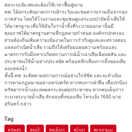
ต่อระบบนิเวศและต้องใช้เวลาฟื้นฟูนาน
คพ. ได้ยกระดับมาตรการเฝ้าระวังและขอความร่วมมือจากทุก
ภาคส่วน โดยให้โรงงานและชุมชนดูแลระบบบำบัดน้ำเสียให้
ได้มาตรฐาน เพื่อให้มั่นใจว่าน้ำทิ้งที่ระบายออกมานั้นมี
คุณภาพได้มาตรฐานตามที่กฎหมายกำหนด องค์กรปกครอง
ส่วนท้องถิ่นเพิ่มความเข้มงวดในการกำกับดูแลและตรวจสอบ
แหล่งกำเนิดน้ำเสีย รวมถึงให้เตรียมแผนความพร้อมและ
มาตรการรับมือหากเกิดสถานการณ์น้ำเน่าเสียเฉียบพลัน และ
ประชาชนใช้น้ำอย่างประหยัด พร้อมหลีกเลี่ยงการทิ้งของเสีย
ลงแหล่งน้ำ
ทั้งนี้ คพ. จะติดตามสถานการณ์อย่างใกล้ชิด และจะดำเนิน
การตามกฎหมายอย่างเคร่งครัด หากพบการฝ่าฝืน เพื่อปกป้อง
ทรัพยากรน้ำและลดผลกระทบต่อประชาชน หากพบเห็นการ
ระบายระบายน้ำเสีย ลักลอบทิ้งของเสีย โทรแจ้ง 1650 นาย
สุรินทร์ กล่าว
Tag
#
ภัยแล้ง
#
แม่น้ำ
#
ฝนไม่ตก
#
น้ำเน่า
#
สาหร่ายบูม