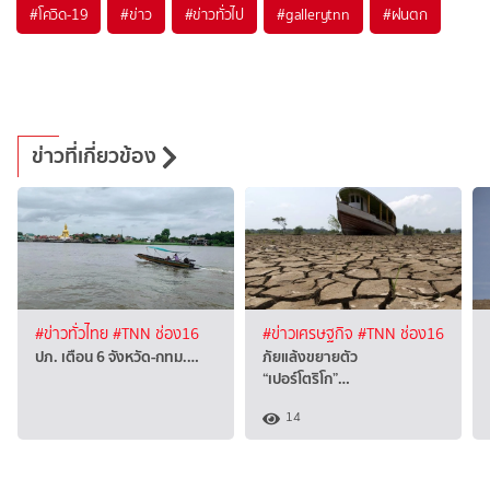
#
โควิด-19
#
ข่าว
#
ข่าวทั่วไป
#
gallerytnn
#
ฝนตก
ข่าวที่เกี่ยวข้อง
#ข่าวทั่วไทย
#TNN ช่อง16
#ข่าวเศรษฐกิจ
#TNN ช่อง16
ปภ. เตือน 6 จังหวัด-กทม.…
ภัยแล้งขยายตัว
“เปอร์โตริโก”…
14