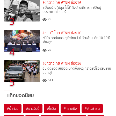
#ข่าวทั่วไทย
#TNN ช่อง16
เคลื่อนร่าง "ฮลุน โซโล่" ถึงบ้านเกิด จ.กาฬสินธุ์
บรรยากาศโศกเศร้า
3
29
#ข่าวทั่วไทย
#TNN ช่อง16
NCDs กดดันเศรษฐกิจไทย 1.6 ล้านล้าน เด็ก 10-19 ปี
เสี่ยงสูง
4
27
#ข่าวทั่วไทย
#TNN ช่อง16
อัปเดตยอดเสียชีวิต-บาดเจ็บเหตุ กราดยิงโรงเรียนย่าน
นนทบุรี
5
511
แท็กยอดนิยม
#
น้ำท่วม
#
ข่าววันนี้
#
โควิด
#
กราดยิง
#
ข่าวล่าสุด