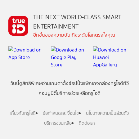
THE NEXT WORLD-CLASS SMART
ENTERTAINMENT
อีกขั้นของความบันเทิงระดับโลกตรงใจคุณ
วันนี้
ดู
สิทธิพิเศษ
อ่าน
เกม
ตาตั้ง
ช้อปปิ้ง
แพ็กเกจ
กล่องทรูไอดีทีวี
คอมมูนิตี้
บริการช่วยเหลือทรูไอดี
เกี่ยวกับทรูไอดี
ข้อกำหนดและเงื่อนไข
นโยบายความเป็นส่วนตัว
บริการช่วยเหลือ
ติดต่อเรา