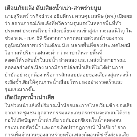
เตือนภัยแล้ง ดันเสี่ยงน้ำเน่า-สาหร่ายบูม
นายสุรินทร์ วรกิจธำรง อธิบดีกรมควบคุมมลพิษ (คพ.) เปิดเผย
ว่า สถานการณ์ภัยแล้งที่ทวีความรุนแรงในหลายพื้นที่ทั่ว
ประเทศ ประเทศไทยกำลังเปลี่ยนผ่านเข้าสู่สภาวะเอลนีโญ ใน
ช่วง พ.ค. - ก.ค. 69 ซึ่งจากการคาดหมายล่วงหน้าของกรม
อุตุนิยมวิทยาพบว่าในเดือน มิ.ย. หลายพื้นที่ของประเทศไทยมี
โอกาสที่ปริมาณฝนจะต่ำกว่าค่าปกติหลายพื้นที่
ส่งผลให้ระดับน้ำในแม่น้ำ ลำคลอง และแหล่งน้ำสาธารณะ
ลดลงอย่างต่อเนื่อง หากมีการปล่อยน้ำเสียที่ไม่ได้ผ่านการ
บำบัดอย่างถูกต้อง หรือการลักลอบปล่อยของเสียลงสู่แหล่งน้ำ
จะยิ่งซ้ำเติมให้คุณภาพน้ำเสื่อมโทรมลงอย่างรวดเร็วและ
รุนแรงมากขึ้น
เกิดปัญหาน้ำเน่าเสีย
ในช่วงหน้าแล้งที่ปริมาณน้ำน้อยและการไหลเวียนช้า ของเสีย
จากภาคชุมชน อุตสาหกรรมและเกษตรกรรมจะสะสมได้ง่าย
ก่อให้เกิดปัญหาน้ำเน่าเสีย ระดับออกซิเจนในน้ำลดลงจน
กระทบต่อสัตว์น้ำ และอาจเกิดปรากฏการณ์ “น้ำเขียว” จาก
การเพิ่มจำนวนของสาหร่ายหรือแพลงก์ตอนพืช ซึ่งส่งผลเสีย