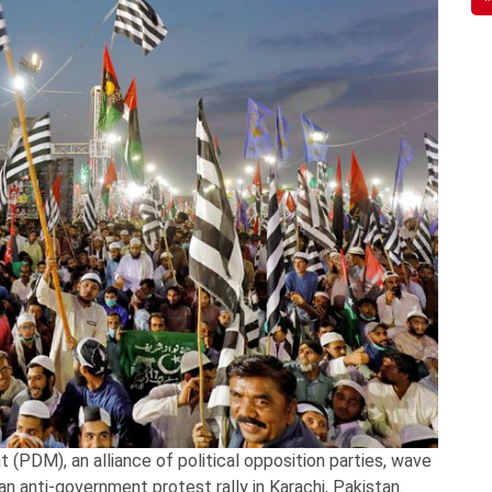
PDM), an alliance of political opposition parties, wave
 an anti-government protest rally in Karachi, Pakistan.