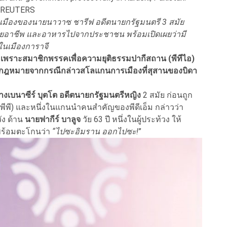
REUTERS
เมืองของนายนาวาซ ชารีฟ อดีตนายกรัฐมนตรี 3 สมัย
วยอาชีพ และอาหารไปจากประชาชน พร้อมเปิดเผยว่ามี
ในเมืองการาจี
 เพราะสมาชิกพรรคเพื่อความยุติธรรมปากีสถาน (พีทีไอ)
ดกฎหมายจากกรณีกล่าวสโลแกนการเมืองที่สุสานของบิดา
างเบนาซีร์ บุตโต อดีตนายกรัฐมนตรีหญิง
2 สมัย ก่อนถูก
พี) และหนึ่งในแกนนำคนสำคัญของพีดีเอ็ม กล่าวว่า
ัง ด้าน
นายฟากีร์ บาลูจ
วัย 63 ปี หนึ่งในผู้ประท้วง ให้
 พร้อมตะโกนว่า
“ไปซะอิมราน ออกไปซะ!
”