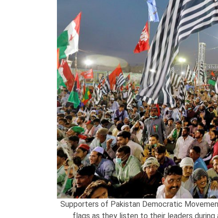
Supporters of Pakistan Democratic Movement (
flags as they listen to their leaders during