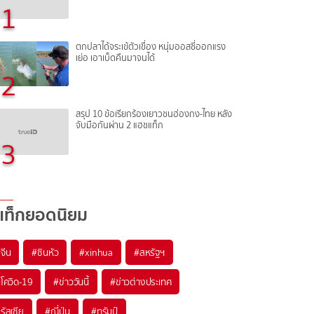
1
ตกปลาได้จระเข้ตัวเขื่อง หนุ่มออสซี่ออกแรง
เย่อ เอาเบ็ดคืนมาจนได้
2
สรุป 10 ข้อเรียกร้องเยาวชนฮ่องกง-ไทย หลัง
จับมือกันผ่าน 2 แฮชแท็ก
3
แท็กยอดนิยม
#
จีน
#
ซินหัว
#
xinhua
#
สหรัฐฯ
#
โควิด-19
#
ข่าววันนี้
#
ข่าวต่างประเทศ
#
รัสเซีย
#
ญี่ปุ่น
#
ทรัมป์