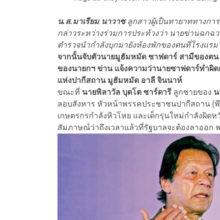
น.ส.มาเรียม นาวาซ
ลูกสาวผู้เป็นทายาททางการ
กล่าวระหว่างร่วมการประท้วงว่า นายข่านฉกฉ
ตำรวจนำกำลังบุกมายังห้องพักของตนที่โรงแรม
จากนั้นจับตัวนายมูฮัมหมัด ซาฟดาร์ สามีของตน
ของนายกฯ ข่าน แจ้งความว่านายซาฟดาร์ทำผิ
แห่งปากีสถาน มูฮัมหมัด อาลี จินนาห์
ขณะที่
นายพิลาวัล บุตโต ซาร์ดารี
ลูกชายของ
น
ลอบสังหาร หัวหน้าพรรคประชาชนปากีสถาน (พีพี
เกษตรกรกำลังหิวโหย และเด็กรุ่นใหม่กำลังผิดหว
สัมภาษณ์ว่าถึงเวลาแล้วที่รัฐบาลจะต้องลาออก