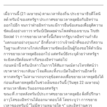
เมื่อวานนี้ (21 เมษายน) ตามเวลาท้องถิ่น ประธานาธิบดีโดนั
ลด์ ทรัมป์ ของสหรัฐฯ ประกาศขยายเวลาหยุดยิงกับอิหร่าน
ออกไปอีก จนกว่าฝ่ายอิหร่านจะมีการยื่นข้อเสนอเพื่อยุติความ
ขัดแย้งอย่างถาวร ทรัมป์เปิดเผยผ่านโพสต์ของเขาบน Truth
Social ว่า การขยายเวลาครั้งนี้เกิดจากรัฐบาลอิหร่านกำลัง
“แตกแยกอย่างรุนแรง” อีกทั้งกล่าวว่าเจ้าหน้าที่ของปากีสถาน
ในฐานะตัวกลางไกล่เกลี่ยความขัดแย้งเป็นผู้ร้องขอให้ดำเนิน
การขยายเวลาหยุดยิงออกไป แต่ทรัมป์ยังระบุด้วยว่าสหรัฐฯ
จะยังคงปิดล้อมท่าเรือของอิหร่านต่อไป
ก่อนหน้านี้ ทรัมป์กล่าวในการให้สัมภาษณ์ทางโทรทัศน์ว่า
เขาคาดว่าจะกลับมาโจมตีและทิ้งระเบิดในอิหร่านอีกครั้ง
หากสหรัฐฯ ไม่สามารถบรรลุข้อตกลงเพื่อขยายเวลาหยุดยิงได้
ก่อนเส้นตายหยุดยิงในช่วงเย็นของวันนี้ (วันพุธ 22 เมษายน)
ตามเวลาฝั่งตะวันออกของสหรัฐฯ
ขณะที่ ภายหลังทรัมป์ประกาศขยายเวลาหยุดยิง ฝั่งที่ปรึกษา
อาวุโสของอิหร่านได้ออกมาตอบโต้ โดยระบุว่า การขยาย
เวลาของทรัมป์ “ไม่มีความหมายใด ๆ” และอิหร่านควร