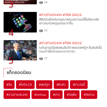
3
16
#ข่าวต่างประเทศ
#TNN ช่อง16
ฟิลิปปินส์เร่งดันกฎหมายแบนเยาวชนใช้โซเชียล หลัง
เยาวชนก่อเหตุรุนแรงมากขึ้น
4
15
#ข่าวต่างประเทศ
#TNN ช่อง16
เนทันยาฮูปฏิเสธแผนสันติภาพของสหรัฐฯ ยืนยันยังไม่
ถอนกำลังทหารออกจากกาซา
5
17
แท็กยอดนิยม
#
จีน
#
โควิด-19
#
สหรัฐฯ
#
ซินหัว
#
ข่าววันนี้
#
ข่าวต่างประเทศ
#
xinhua
#
ข่าว
#
รัสเซีย
#
อิหร่าน