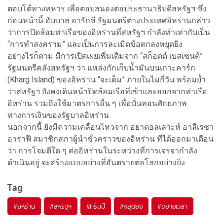
ตอบโต้ทางทหาร เพื่อตอบสนองต่อประธานาธิบดีสหรัฐฯ ซึ่ง
ก่อนหน้านี้ อับบาส อารักชี รัฐมนตรีต่างประเทศอิหร่านกล่าว
ว่าการปิดล้อมท่าเรือของอิหร่านที่สหรัฐฯ กำลังทำเท่ากับเป็น
“การทำสงคราม” และเป็นการละเมิดข้อตกลงหยุดยิง
อย่างไรก็ตาม มีการเปิดเผยเพิ่มเติมจาก “สก็อตต์ เบสเซนต์”
รัฐมนตรีคลังสหรัฐฯ ว่า แหล่งกักเก็บน้ำมันบนเกาะคาร์ก
(Kharg Island) ของอิหร่าน “จะเต็ม” ภายในไม่กี่วัน พร้อมย้ำ
ว่าสหรัฐฯ ยังคงเดินหน้าปิดล้อมเรือที่เข้าและออกจากท่าเรือ
อิหร่าน รวมถึงใช้มาตรการอื่น ๆ เพื่อบั่นทอนศักยภาพ
ทางการเงินของรัฐบาลอิหร่าน
นอกจากนี้ ยังมีความเคลื่อนไหวจาก อยาตอลเลาะห์ อาลีเรซา
อาราฟี สมาชิกสภาผู้นำชั่วคราวของอิหร่าน ที่ได้ออกมาเตือน
ว่า การโจมตีใด ๆ ต่ออิหร่านในระหว่างที่การเจรจากำลัง
ดำเนินอยู่ จะสร้างแบบอย่างที่อันตรายต่อโลกอย่างยิ่ง
Tag
#
อิหร่าน
#
สหรัฐฯ
#
ทรัมป์
#
หยุดยิง
#
ขยายเวลา