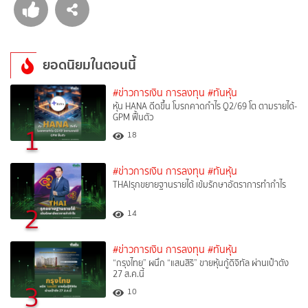
ยอดนิยมในตอนนี้
#ข่าวการเงิน การลงทุน
#ทันหุ้น
หุ้น HANA ดีดขึ้น โบรกคาดกำไร Q2/69 โต ตามรายได้-
GPM ฟื้นตัว
1
18
#ข่าวการเงิน การลงทุน
#ทันหุ้น
THAIรุกขยายฐานรายได้ เข้มรักษาอัตราการทำกำไร
2
14
#ข่าวการเงิน การลงทุน
#ทันหุ้น
“กรุงไทย” ผนึก “แสนสิริ” ขายหุ้นกู้ดิจิทัล ผ่านเป๋าตัง
27 ส.ค.นี้
3
10