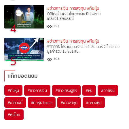
#ข่าวการเงิน การลงทุน
#ทันหุ้น
ORIเร่งโอนคอนโดบางแสน ปักธงขาย
เกลี้ยง1.3พันล.ปีนี้
4
153
#ข่าวการเงิน การลงทุน
#ทันหุ้น
STECON ได้งานก่อสร้างดาต้าเซ็นเตอร์ 2 โครงการ
มูลค่ารวม 15,951 ลบ.
5
303
แท็กยอดนิยม
#
ทันหุ้น
#
ข่าวการเงิน
#
ข่าวเศรษฐกิจ
#
หุ้น
#
การเงิน
#
ข่าววันนี้
#
ทันหุ้น focus
#
ข่าวล่าสุด
#
ตลาดหุ้น
#
หุ้นไทย