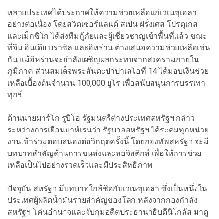
หลายประเทศได้ประกาศให้ความช่วยเหลือแก่เวเนซุเอลา
อย่างต่อเนื่อง โดยสวิตเซอร์แลนด์ สเปน ฝรั่งเศส โปรตุเกส
และเม็กซิโก ได้ส่งทีมกู้ภัยและผู้เชี่ยวชาญเข้าพื้นที่แล้ว ขณะ
ที่จีน อินเดีย บราซิล และอิหร่าน ต่างเสนอความช่วยเหลือเช่น
กัน แม้อิหร่านจะกำลังเผชิญผลกระทบจากสงครามภายใน
ภูมิภาค ส่วนสมเด็จพระสันตะปาปาเลโอที่ 14 ได้มอบเงินช่วย
เหลือเบื้องต้นจำนวน 100,000 ยูโร เพื่อสนับสนุนการบรรเทา
ทุกข์
ด้านนายมาร์โก รูบิโอ รัฐมนตรีต่างประเทศสหรัฐฯ กล่าว
ระหว่างการเยือนบาห์เรนว่า รัฐบาลสหรัฐฯ ได้ระดมทุกหน่วย
งานเข้าร่วมตอบสนองต่อวิกฤตครั้งนี้ โดยกองทัพสหรัฐฯ จะมี
บทบาทสำคัญด้านการขนส่งและลอจิสติกส์ เพื่อให้การช่วย
เหลือเป็นไปอย่างรวดเร็วและมีประสิทธิภาพ
ปัจจุบัน สหรัฐฯ มีบทบาทใกล้ชิดกับเวเนซุเอลา ซึ่งเป็นหนึ่งใน
ประเทศผู้ผลิตน้ำมันรายสำคัญของโลก หลังจากกองกำลัง
สหรัฐฯ โค่นอำนาจและจับกุมอดีตประธานาธิบดีนิโกลัส มาดู