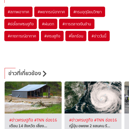
#
สภาพอากาศ
#
พยากรณ์อากาศ
#
กรมอุตุนิยมวิทยา
#
ย่อโลกเศรษฐกิจ
#
ฝนตก
#
การตลาดเงินล้าน
#
คาดการณ์อากาศ
#
เศรษฐกิจ
#
โลกร้อน
#
ข่าววันนี้
ข่าวที่เกี่ยวข้อง
#ข่าวเศรษฐกิจ
#TNN ช่อง16
#ข่าวเศรษฐกิจ
#TNN ช่อง16
เตือน 14 จังหวัด เสี่ยง…
ญี่ปุ่น อพยพ 2 แสนคน รั…