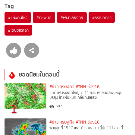
Tag
#
แผ่นดินไหว
#
ภัยพิบัติ
#
พื้นที่เสี่ยงภัย
#
ธรณีวิทยา
#
เวเนซุเอลลา
ยอดนิยมในตอนนี้
#ข่าวเศรษฐกิจ
#TNN ช่อง16
จับตาฝนระลอกใหญ่ 7–11 ส.ค. พายุดอลฟินหนุน
มรสุม ไทยฝนหนัก-คลื่นทะเลแรง
1
607
#ข่าวเศรษฐกิจ
#TNN ช่อง16
พายุลูกที่ 15 “จันหอม” จ่อถล่ม “ญี่ปุ่น” 11 ส.ค.นี้