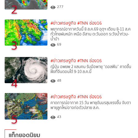
2
277
#ข่าวเศรษฐกิจ
#TNN ช่อง16
พยากรณ์อากาศวันนี้ 8 ส.ค.69 อุตุฯ เตือน 8-11 ส.ค
ทั่วไทยฝนหนัก เหนือ อีสาน ตะวันออก ระวังน้ำท่วม-
น้ำป่า
3
69
#ข่าวเศรษฐกิจ
#TNN ช่อง16
ญี่ปุ่น อพยพ 2 แสนคน รับมือพายุ “ดอลฟิน” คาดขึ้น
ฝั่งที่จีนตอนใต้ 9-10 ส.ค.นี้
4
48
#ข่าวเศรษฐกิจ
#TNN ช่อง16
คาดการณ์อากาศ 15 วัน พายุดันมรสุมแรงขึ้น จับตา
พายุลูกใหม่อาจก่อตัวปลาย ส.ค.
5
43
แท็กยอดนิยม