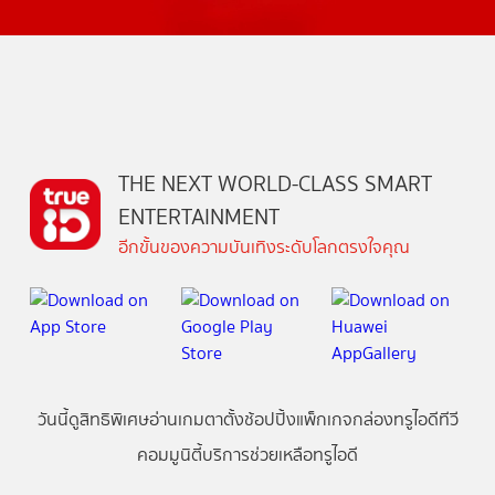
THE NEXT WORLD-CLASS SMART
ENTERTAINMENT
อีกขั้นของความบันเทิงระดับโลกตรงใจคุณ
วันนี้
ดู
สิทธิพิเศษ
อ่าน
เกม
ตาตั้ง
ช้อปปิ้ง
แพ็กเกจ
กล่องทรูไอดีทีวี
คอมมูนิตี้
บริการช่วยเหลือทรูไอดี