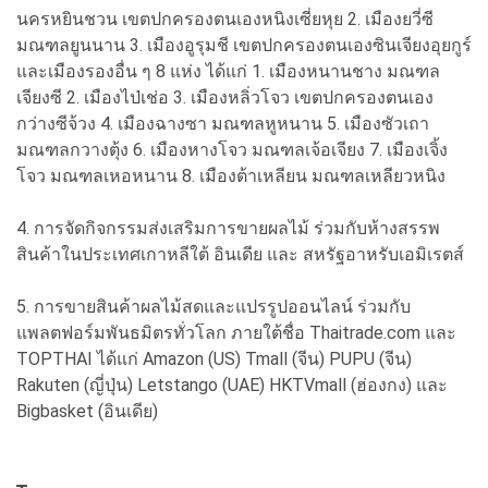
นครหยินชวน เขตปกครองตนเองหนิงเซี่ยหุย 2. เมืองยวี่ซี
มณฑลยูนนาน 3. เมืองอูรุมชี เขตปกครองตนเองซินเจียงอุยกูร์
และเมืองรองอื่น ๆ 8 แห่ง ได้แก่ 1. เมืองหนานชาง มณฑล
เจียงซี 2. เมืองไป่เช่อ 3. เมืองหลิ่วโจว เขตปกครองตนเอง
กว่างซีจ้วง 4. เมืองฉางซา มณฑลหูหนาน 5. เมืองซัวเถา
มณฑลกวางตุ้ง 6. เมืองหางโจว มณฑลเจ้อเจียง 7. เมืองเจิ้ง
โจว มณฑลเหอหนาน 8. เมืองต้าเหลียน มณฑลเหลียวหนิง
4. การจัดกิจกรรมส่งเสริมการขายผลไม้ ร่วมกับห้างสรรพ
สินค้าในประเทศเกาหลีใต้ อินเดีย และ สหรัฐอาหรับเอมิเรตส์
5. การขายสินค้าผลไม้สดและแปรรูปออนไลน์ ร่วมกับ
แพลตฟอร์มพันธมิตรทั่วโลก ภายใต้ชื่อ Thaitrade.com และ
TOPTHAI ได้แก่ Amazon (US) Tmall (จีน) PUPU (จีน)
Rakuten (ญี่ปุ่น) Letstango (UAE) HKTVmall (ฮ่องกง) และ
Bigbasket (อินเดีย)