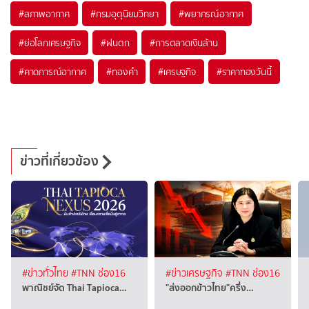
#
สภาพอากาศ
#
กรมอุตุนิยมวิทยา
#
พยากรณ์อากาศ
#
ย่อโลกเศรษฐกิจ
#
ฝนตก
#
การตลาดเงินล้าน
#
คาดการณ์อากาศ
#
ทองคำ
#
เศรษฐกิจ
#
ราคาทองวันนี้
ข่าวที่เกี่ยวข้อง
#ข่าวทั่วไทย
#TNN ช่อง16
#ข่าวเศรษฐกิจ
#TNN ช่อง16
พาณิชย์จัด Thai Tapioca…
"ส่งออกข้าวไทย"ครึ่ง…