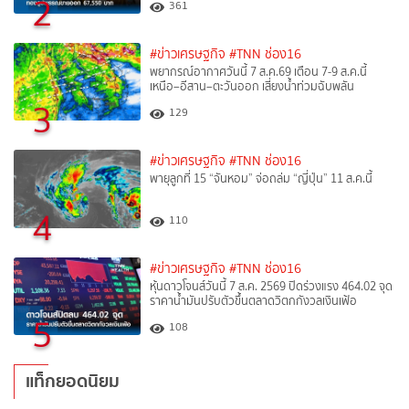
2
361
#ข่าวเศรษฐกิจ
#TNN ช่อง16
พยากรณ์อากาศวันนี้ 7 ส.ค.69 เตือน 7-9 ส.ค.นี้
เหนือ–อีสาน–ตะวันออก เสี่ยงน้ำท่วมฉับพลัน
3
129
#ข่าวเศรษฐกิจ
#TNN ช่อง16
พายุลูกที่ 15 “จันหอม” จ่อถล่ม “ญี่ปุ่น” 11 ส.ค.นี้
4
110
#ข่าวเศรษฐกิจ
#TNN ช่อง16
หุ้นดาวโจนส์วันนี้ 7 ส.ค. 2569 ปิดร่วงแรง 464.02 จุด
ราคาน้ำมันปรับตัวขึ้นตลาดวิตกกังวลเงินเฟ้อ
5
108
แท็กยอดนิยม