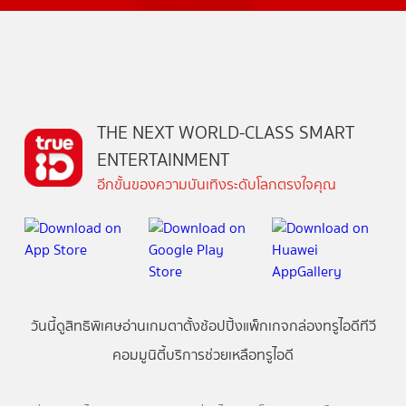
THE NEXT WORLD-CLASS SMART
ENTERTAINMENT
อีกขั้นของความบันเทิงระดับโลกตรงใจคุณ
วันนี้
ดู
สิทธิพิเศษ
อ่าน
เกม
ตาตั้ง
ช้อปปิ้ง
แพ็กเกจ
กล่องทรูไอดีทีวี
คอมมูนิตี้
บริการช่วยเหลือทรูไอดี