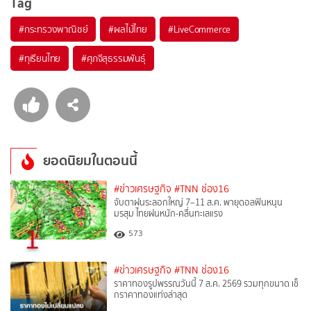
Tag
#
กระทรวงพาณิชย์
#
ผลไม้ไทย
#
LiveCommerce
#
ทุเรียนไทย
#
ศุภจีสุธรรมพันธุ์
ยอดนิยมในตอนนี้
#ข่าวเศรษฐกิจ
#TNN ช่อง16
จับตาฝนระลอกใหญ่ 7–11 ส.ค. พายุดอลฟินหนุน
มรสุม ไทยฝนหนัก-คลื่นทะเลแรง
1
573
#ข่าวเศรษฐกิจ
#TNN ช่อง16
ราคาทองรูปพรรณวันนี้ 7 ส.ค. 2569 รวมทุกขนาด เช็
กราคาทองแท่งล่าสุด