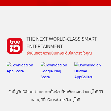
THE NEXT WORLD-CLASS SMART
ENTERTAINMENT
อีกขั้นของความบันเทิงระดับโลกตรงใจคุณ
วันนี้
ดู
สิทธิพิเศษ
อ่าน
เกม
ตาตั้ง
ช้อปปิ้ง
แพ็กเกจ
กล่องทรูไอดีทีวี
คอมมูนิตี้
บริการช่วยเหลือทรูไอดี