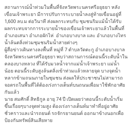
สถานการณ์น้ำท่วมในพื้นที่จังหวัดพระนครศรีอยุธยา หลัง
เขื่อนเจ้าพระยา มีการปรับการระบายน้ำลงสู่ท้ายเขื่อนอยู่ที่
1,600 ลบ.ม ต่อวินาที ส่งผลกระทบกับ ชุมชนริมแม้น้ำได้รับ
ผลกระทบจากการระบายน้ำของเขื่อนเจ้าพระยาแล้วในพื้นที่
อำเภอเสนา อำเภอผักไห่ อำเภอบางบาล และ อำเภอบางไทร
น้ำล้นตลิ่งท่วมชุมชนริมน้ำสายต่างๆ
ผู้สื่อข่าวเดินทางลงพื้นที่ หมู่ที่ 7 ตำบลวัดตะกู อำเภอบางบาล
จังหวัดพระนครศรีอยุธยา พบว่าสถานการณ์ตอนนี้ระดับน้ำใน
คลองบางหลวง ที่ได้รับมวลน้ำจากแม่น้ำเจ้าพระยา แม่น้ำ
น้อย ตอนนี้ระดับสูงล้นตลิ่งเข้าท่วมแล้วหลายจุด บางจุดน้ำ
หลากข้ามถนนภายในชุมชน ส่งผลให้ประชาชนไม่สามารถ
จอดรถในพื้นที่ได้ต้องเร่งกางเต็นท์บนถนนเพื่อมาใช้พักอาศัย
กันแล้ว
นาย สมศักดิ์ สิทธิกูล อายุ 74 ปี เปิดเผยว่าตอนนี้ระดับน้ำเริ่ม
ขึ้นเรื่อยๆบางจุดท่วมสูง ต้องเร่งกางเต็นท์มาทำที่อยู่อาศัย
ชั่วคราวและนำรถยนต์ รถจักรยานยนต์ ออกมาข้างนอกเพื่อ
ป้องกันทรัพย์สินเสียหาย