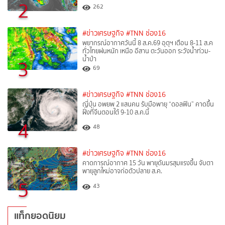
2
262
#ข่าวเศรษฐกิจ
#TNN ช่อง16
พยากรณ์อากาศวันนี้ 8 ส.ค.69 อุตุฯ เตือน 8-11 ส.ค
ทั่วไทยฝนหนัก เหนือ อีสาน ตะวันออก ระวังน้ำท่วม-
น้ำป่า
3
69
#ข่าวเศรษฐกิจ
#TNN ช่อง16
ญี่ปุ่น อพยพ 2 แสนคน รับมือพายุ “ดอลฟิน” คาดขึ้น
ฝั่งที่จีนตอนใต้ 9-10 ส.ค.นี้
4
48
#ข่าวเศรษฐกิจ
#TNN ช่อง16
คาดการณ์อากาศ 15 วัน พายุดันมรสุมแรงขึ้น จับตา
พายุลูกใหม่อาจก่อตัวปลาย ส.ค.
5
43
แท็กยอดนิยม