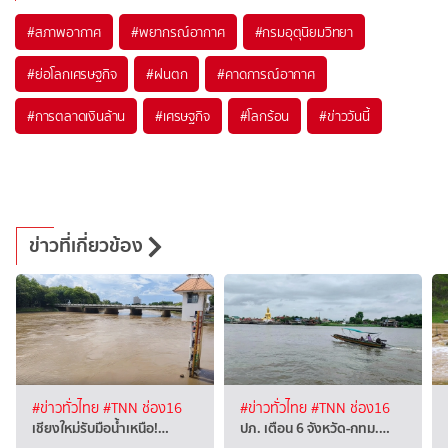
#
สภาพอากาศ
#
พยากรณ์อากาศ
#
กรมอุตุนิยมวิทยา
#
ย่อโลกเศรษฐกิจ
#
ฝนตก
#
คาดการณ์อากาศ
#
การตลาดเงินล้าน
#
เศรษฐกิจ
#
โลกร้อน
#
ข่าววันนี้
ข่าวที่เกี่ยวข้อง
#ข่าวทั่วไทย
#TNN ช่อง16
#ข่าวทั่วไทย
#TNN ช่อง16
เชียงใหม่รับมือน้ำเหนือ!…
ปภ. เตือน 6 จังหวัด-กทม.…