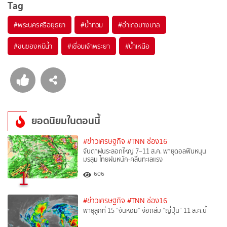
Tag
#
พระนครศรีอยุธยา
#
น้ำท่วม
#
อำเภอบางบาล
#
ขนของหนีน้ำ
#
เขื่อนเจ้าพระยา
#
น้ำเหนือ
ยอดนิยมในตอนนี้
#ข่าวเศรษฐกิจ
#TNN ช่อง16
จับตาฝนระลอกใหญ่ 7–11 ส.ค. พายุดอลฟินหนุน
มรสุม ไทยฝนหนัก-คลื่นทะเลแรง
1
606
#ข่าวเศรษฐกิจ
#TNN ช่อง16
พายุลูกที่ 15 “จันหอม” จ่อถล่ม “ญี่ปุ่น” 11 ส.ค.นี้