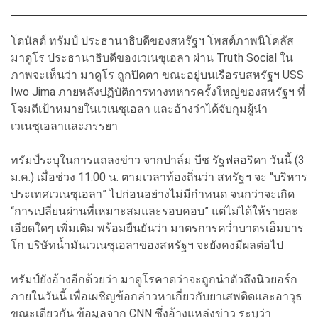
โดนัลด์ ทรัมป์ ประธานาธิบดีของสหรัฐฯ โพสต์ภาพนิโคลัส
มาดูโร ประธานาธิบดีของเวเนซุเอลา ผ่าน Truth Social ใน
ภาพจะเห็นว่า มาดูโร ถูกปิดตา ขณะอยู่บนเรือรบสหรัฐฯ USS
Iwo Jima ภายหลังปฏิบัติการทางทหารครั้งใหญ่ของสหรัฐฯ ที่
โจมตีเป้าหมายในเวเนซุเอลา และอ้างว่าได้จับกุมผู้นำ
เวเนซุเอลาและภรรยา
ทรัมป์ระบุในการแถลงข่าว จากปาล์ม บีช รัฐฟลอริดา วันนี้ (3
ม.ค.) เมื่อช่วง 11.00 น. ตามเวลาท้องถิ่นว่า สหรัฐฯ จะ “บริหาร
ประเทศเวเนซุเอลา” ไปก่อนอย่างไม่มีกำหนด จนกว่าจะเกิด
“การเปลี่ยนผ่านที่เหมาะสมและรอบคอบ” แต่ไม่ได้ให้รายละ
เอียดใดๆ เพิ่มเติม พร้อมยืนยันว่า มาตรการคว่ำบาตรเอ็มบาร
โก บริษัทน้ำมันเวเนซุเอลาของสหรัฐฯ จะยังคงมีผลต่อไป
ทรัมป์ยังอ้างอีกด้วยว่า มาดูโรคาดว่าจะถูกนำตัวถึงนิวยอร์ก
ภายในวันนี้ เพื่อเผชิญข้อกล่าวหาเกี่ยวกับยาเสพติดและอาวุธ
ขณะเดียวกัน ข้อมูลจาก CNN ซึ่งอ้างแหล่งข่าว ระบุว่า