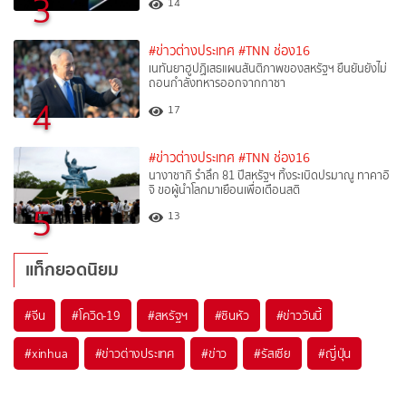
3
14
#ข่าวต่างประเทศ
#TNN ช่อง16
เนทันยาฮูปฏิเสธแผนสันติภาพของสหรัฐฯ ยืนยันยังไม่
ถอนกำลังทหารออกจากกาซา
4
17
#ข่าวต่างประเทศ
#TNN ช่อง16
นางาซากิ รำลึก 81 ปีสหรัฐฯ ทิ้งระเบิดปรมาณู ทาคาอิ
จิ ขอผู้นำโลกมาเยือนเพื่อเตือนสติ
5
13
แท็กยอดนิยม
#
จีน
#
โควิด-19
#
สหรัฐฯ
#
ซินหัว
#
ข่าววันนี้
#
xinhua
#
ข่าวต่างประเทศ
#
ข่าว
#
รัสเซีย
#
ญี่ปุ่น