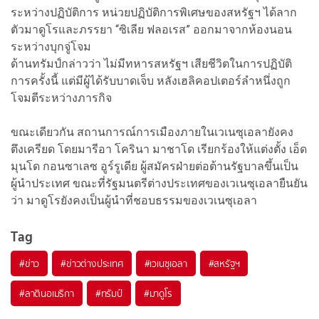
ระหว่างปฏิบัติการ หน่วยปฏิบัติการพิเศษของสหรัฐฯ ได้ลาก
ตัวมาดูโรและภรรยา “ซิเลีย ฟลอเรส” ออกมาจากห้องนอน
ระหว่างบุกจู่โจม
ด้านทรัมป์กล่าวว่า ไม่มีทหารสหรัฐฯ เสียชีวิตในการปฏิบัติ
การครั้งนี้ แต่มีผู้ได้รับบาดเจ็บ หลังเฮลิคอปเตอร์ลำหนึ่งถูก
โจมตีระหว่างภารกิจ
ขณะเดียวกัน สถานการณ์การเมืองภายในเวเนซุเอลายังคง
ตึงเครียด โดยมารีอา โครินา มาชาโด เรียกร้องให้แต่งตั้ง เอ็ด
มุนโด กอนซาเลซ อูร์รูเดีย ผู้สมัครฝ่ายต่อต้านรัฐบาลขึ้นเป็น
ผู้นำประเทศ ขณะที่รัฐมนตรีต่างประเทศของเวเนซุเอลายืนยัน
ว่า มาดูโรยังคงเป็นผู้นำที่ชอบธรรมของเวเนซุเอลา
Tag
#
ข่าว
#
ข่าวต่างประเทศ
#
เวเนซุเอลา
#
สหรัฐฯ
#
ลาตินอเมริกา
#
ทรัมป์
#
มาดูโร