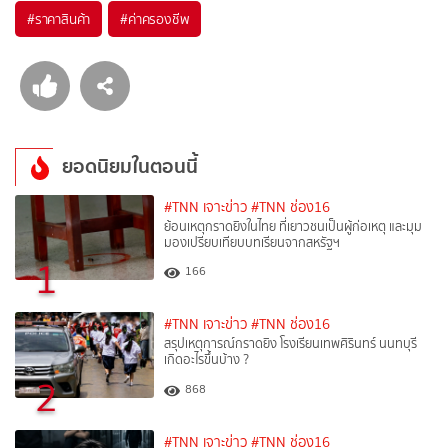
#
ราคาสินค้า
#
ค่าครองชีพ
ยอดนิยมในตอนนี้
#TNN เจาะข่าว
#TNN ช่อง16
ย้อนเหตุกราดยิงในไทย ที่เยาวชนเป็นผู้ก่อเหตุ และมุม
มองเปรียบเทียบบทเรียนจากสหรัฐฯ
1
166
#TNN เจาะข่าว
#TNN ช่อง16
สรุปเหตุการณ์กราดยิง โรงเรียนเทพศิรินทร์ นนทบุรี
เกิดอะไรขึ้นบ้าง ?
2
868
#TNN เจาะข่าว
#TNN ช่อง16