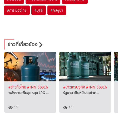
#
การเมืองไทย
#
บูลลี่
#
กัมพูชา
ข่าวที่เกี่ยวข้อง
#ข่าวทั่วไทย
#TNN ช่อง16
#ข่าวเศรษฐกิจ
#TNN ช่อง16
พลังงานเพิ่มอุดหนุน LPG …
รัฐบาล เดินหน้าลดค่าค…
10
13