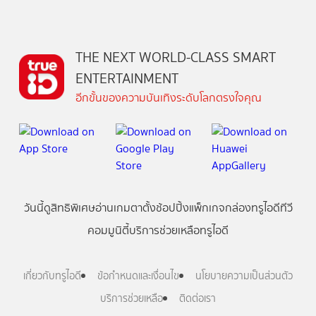
THE NEXT WORLD-CLASS SMART
ENTERTAINMENT
อีกขั้นของความบันเทิงระดับโลกตรงใจคุณ
วันนี้
ดู
สิทธิพิเศษ
อ่าน
เกม
ตาตั้ง
ช้อปปิ้ง
แพ็กเกจ
กล่องทรูไอดีทีวี
คอมมูนิตี้
บริการช่วยเหลือทรูไอดี
เกี่ยวกับทรูไอดี
ข้อกำหนดและเงื่อนไข
นโยบายความเป็นส่วนตัว
บริการช่วยเหลือ
ติดต่อเรา