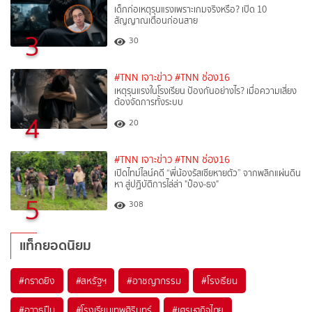
เด็กก่อเหตุรุนแรงเพราะเกมจริงหรือ? เปิด 10
สัญญาณเตือนก่อนสาย
3
30
#TNN เจาะข่าว
#TNN ช่อง16
เหตุรุนแรงในโรงเรียน ป้องกันอย่างไร? เมื่อความเสี่ยง
ต้องจัดการทั้งระบบ
4
20
#TNN เจาะข่าว
#TNN ช่อง16
เปิดไทม์ไลน์คดี “พี่น้องรัสเซียหายตัว” จากพลิกแผ่นดิน
หา สู่ปฏิบัติการไล่ล่า "ป๋อง-ธง"
5
308
แท็กยอดนิยม
#
กราดยิง
#
สหรัฐฯ
#
อาชญากรรม
#
โรงเรียน
#
อาวุธปืน
#
โรงเรียนเทพศิรินทร์
#
เศรษฐกิจไทย