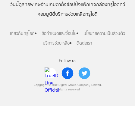
วันนี้
ดู
สิทธิพิเศษ
อ่าน
เกม
ตาตั้ง
ช้อปปิ้ง
แพ็กเกจ
กล่องทรูไอดีทีวี
คอมมูนิตี้
บริการช่วยเหลือทรูไอดี
เกี่ยวกับทรูไอดี
ข้อกำหนดและเงื่อนไข
นโยบายความเป็นส่วนตัว
บริการช่วยเหลือ
ติดต่อเรา
Follow us
Copyright © True Digital Group Company Limited.
All rights reserved