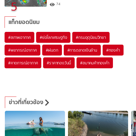
5
74
แท็กยอดนิยม
#
สภาพอากาศ
#
ย่อโลกเศรษฐกิจ
#
กรมอุตุนิยมวิทยา
#
พยากรณ์อากาศ
#
ฝนตก
#
การตลาดเงินล้าน
#
ทองคำ
#
คาดการณ์อากาศ
#
ราคาทองวันนี้
#
สมาคมค้าทองคำ
ข่าวที่เกี่ยวข้อง