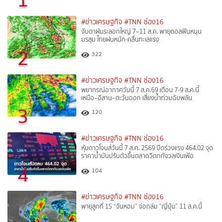
#ข่าวเศรษฐกิจ
#TNN ช่อง16
จับตาฝนระลอกใหญ่ 7–11 ส.ค. พายุดอลฟินหนุน
มรสุม ไทยฝนหนัก-คลื่นทะเลแรง
2
322
#ข่าวเศรษฐกิจ
#TNN ช่อง16
พยากรณ์อากาศวันนี้ 7 ส.ค.69 เตือน 7-9 ส.ค.นี้
เหนือ–อีสาน–ตะวันออก เสี่ยงน้ำท่วมฉับพลัน
3
120
#ข่าวเศรษฐกิจ
#TNN ช่อง16
หุ้นดาวโจนส์วันนี้ 7 ส.ค. 2569 ปิดร่วงแรง 464.02 จุด
ราคาน้ำมันปรับตัวขึ้นตลาดวิตกกังวลเงินเฟ้อ
4
104
#ข่าวเศรษฐกิจ
#TNN ช่อง16
พายุลูกที่ 15 “จันหอม” จ่อถล่ม “ญี่ปุ่น” 11 ส.ค.นี้