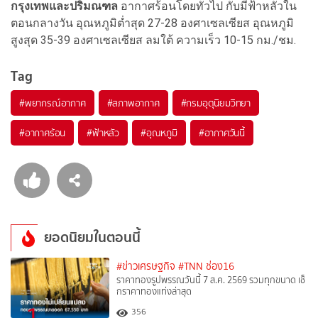
กรุงเทพและปริมณฑล
อากาศร้อนโดยทั่วไป กับมีฟ้าหลัวใน
ตอนกลางวัน อุณหภูมิต่ำสุด 27-28 องศาเซลเซียส อุณหภูมิ
สูงสุด 35-39 องศาเซลเซียส ลมใต้ ความเร็ว 10-15 กม./ชม.
Tag
#
พยากรณ์อากาศ
#
สภาพอากาศ
#
กรมอุตุนิยมวิทยา
#
อากาศร้อน
#
ฟ้าหลัว
#
อุณหภูมิ
#
อากาศวันนี้
ยอดนิยมในตอนนี้
#ข่าวเศรษฐกิจ
#TNN ช่อง16
ราคาทองรูปพรรณวันนี้ 7 ส.ค. 2569 รวมทุกขนาด เช็
กราคาทองแท่งล่าสุด
1
356