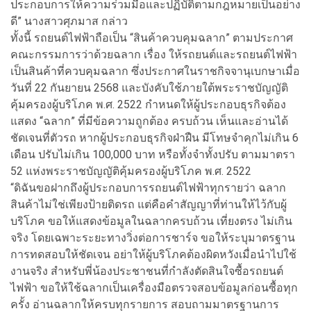
ประกอบการให้ความร่วมมือและปฏิบัติตามกฎหมายเป็นอย่าง
ดี” นางสาวศุภมาส กล่าว
ทั้งนี้ รถยนต์ไฟฟ้าถือเป็น “สินค้าควบคุมฉลาก” ตามประกาศ
คณะกรรมการว่าด้วยฉลาก เรื่อง ให้รถยนต์และรถยนต์ไฟฟ้า
เป็นสินค้าที่ควบคุมฉลาก ซึ่งประกาศในราชกิจจานุเบกษาเมื่อ
วันที่ 22 กันยายน 2568 และบังคับใช้ภายใต้พระราชบัญญัติ
คุ้มครองผู้บริโภค พ.ศ. 2522 กำหนดให้ผู้ประกอบธุรกิจต้อง
แสดง “ฉลาก” ที่มีข้อความถูกต้อง ครบถ้วน เห็นและอ่านได้
ชัดเจนที่ตัวรถ หากผู้ประกอบธุรกิจฝ่าฝืน มีโทษจำคุกไม่เกิน 6
เดือน ปรับไม่เกิน 100,000 บาท หรือทั้งจำทั้งปรับ ตามมาตรา
52 แห่งพระราชบัญญัติคุ้มครองผู้บริโภค พ.ศ. 2522
“ดิฉันขอฝากถึงผู้ประกอบการรถยนต์ไฟฟ้าทุกรายว่า ฉลาก
สินค้าไม่ใช่เพียงป้ายติดรถ แต่คือคำสัญญาที่ท่านให้ไว้กับผู้
บริโภค ขอให้แสดงข้อมูลในฉลากครบถ้วน เที่ยงตรง ไม่เกิน
จริง โดยเฉพาะระยะทางวิ่งต่อการชาร์จ ขอให้ระบุมาตรฐาน
การทดสอบให้ชัดเจน อย่าให้ผู้บริโภคต้องผิดหวังเมื่อนำไปใช้
งานจริง สำหรับพี่น้องประชาชนที่กำลังตัดสินใจซื้อรถยนต์
ไฟฟ้า ขอให้ใช้ฉลากเป็นเครื่องมือตรวจสอบข้อมูลก่อนซื้อทุก
ครั้ง อ่านฉลากให้ครบทุกรายการ สอบถามมาตรฐานการ