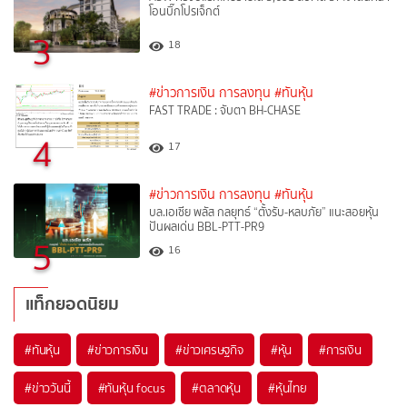
โอนบิ๊กโปรเจ็กต์
3
18
#ข่าวการเงิน การลงทุน
#ทันหุ้น
FAST TRADE : จับตา BH-CHASE
4
17
#ข่าวการเงิน การลงทุน
#ทันหุ้น
บล.เอเซีย พลัส กลยุทธ์ “ตั้งรับ-หลบภัย” แนะสอยหุ้น
ปันผลเด่น BBL-PTT-PR9
5
16
แท็กยอดนิยม
#
ทันหุ้น
#
ข่าวการเงิน
#
ข่าวเศรษฐกิจ
#
หุ้น
#
การเงิน
#
ข่าววันนี้
#
ทันหุ้น focus
#
ตลาดหุ้น
#
หุ้นไทย