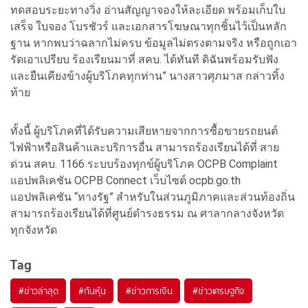
ทดสอบระยะทางวิ่ง อ่านสัญญาจองให้ละเอียด พร้อมเก็บใบ
เสร็จ ใบจอง โบรชัวร์ และเอกสารโฆษณาทุกชิ้นไว้เป็นหลัก
ฐาน หากพบว่าฉลากไม่ครบ ข้อมูลไม่ตรงตามจริง หรือถูกเอา
รัดเอาเปรียบ ร้องเรียนมาที่ สคบ. ได้ทันที ดิฉันพร้อมรับฟัง
และยืนเคียงข้างผู้บริโภคทุกท่าน” นางสาวศุภมาส กล่าวทิ้ง
ท้าย
ทั้งนี้ ผู้บริโภคที่ได้รับความเสียหายจากการซื้อขายรถยนต์
ไฟฟ้าหรือสินค้าและบริการอื่น สามารถร้องเรียนได้ที่ สาย
ด่วน สคบ. 1166 ระบบร้องทุกข์ผู้บริโภค OCPB Complaint
แอปพลิเคชัน OCPB Connect เว็บไซต์ ocpb.go.th
แอปพลิเคชัน “ทางรัฐ” สำหรับในส่วนภูมิภาคและส่วนท้องถิ่น
สามารถร้องเรียนได้ที่ศูนย์ดำรงธรรม ณ ศาลากลางจังหวัด
ทุกจังหวัด
Tag
#
ข่าวล่าสุด
#
ทันหุ้น
#
ข่าวการเงิน
#
ข่าวเศรษฐกิจ