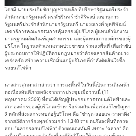
โดยมี นายประเดิมชัย บุญช่วยเหลือ ที่ปรึกษารัฐมนตรีประจำ
สำนักนายกรัฐมนตรี ดร.พัชรินทร์ ซำศิริพงษ์ เลขานุการ
รัฐมนตรีประจำสำนักนายกรัฐมนตรี นายรณรงค์ พูลพิพัฒน์
เลขาธิการคณะกรรมการคุ้มครองผู้บริโภค ผู้แทนสำนักงาน
มาตรฐานผลิตภัณฑ์อุตสาหกรรม และผู้แทนสภาองค์กรของผู้
บริโภค ในฐานะตัวแทนภาคประชาชน ร่วมลงพื้นที่ เพื่อกำชับ
ผู้ประกอบการให้ปฏิบัติตามกฎหมายว่าด้วยฉลากสินค้าอย่าง
เคร่งครัด สร้างความเชื่อมั่นแก่ผู้บริโภคที่กำลังตัดสินใจซื้อ
รถยนต์ไฟฟ้า
นางสาวศุภมาส กล่าวว่า การลงพื้นที่ในวันนี้เป็นการเดินหน้า
ต่อเนื่องทันทีภายหลังจากการประชุมเมื่อวานนี้ (11
พฤษภาคม 2569) ที่ตนได้เชิญผู้ประกอบการรถยนต์ไฟฟ้าและ
สภาองค์กรของผู้บริโภคเข้าหารือร่วมกัน เพื่อเร่งแก้ไขปัญหา
3 หลักที่ส่งผลกระทบต่อผู้บริโภค คือ “ชำรุด-ลอยแพ-ราคาดิ่ง”
จากสถิติการร้องทุกข์รวมกว่า 1,348 ราย ตนจึงลงพื้นที่ตรวจ
สอบ “ฉลากรถยนต์ไฟฟ้า” ด้วยตนเองทันที เพราะ “ฉลาก” คือ
เครื่องมือแรกและสำคัญที่สุดที่ผู้บริโภคใช้ตรวจสอบข้อมูล