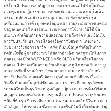
บริโภค 3 ประการสำคัญ ประการแรก รถยนต์ไฟฟ้าเป็นสินค้า
ควบคุมฉลาก ผู้ประกอบการต้องแสดงข้อความฉลากให้เห็น
และอ่านชัดเจนที่ตัวรถ ครบทุกรายการ ทั้งชื่อสินค้า รุ่น
เครื่องหมายการค้า ผู้ผลิตหรือผู้นำเข้า รายละเอียดทางเทคนิค
ข้อมูลแบตเตอรี่ สมรรถนะ ระยะทางการใช้งาน วิธีใช้ ข้อ
แนะนำ คำเตือนด้านความปลอดภัย รวมถึงราคาและเงื่อนไข
การรับประกัน ประการที่สอง เรื่องการโฆษณา โดยเฉพาะ
‘ระยะทางวิ่งต่อการชาร์จ 1 ครั้ง’ ที่เป็นข้อมูลสำคัญในการ
ตัดสินใจซื้อ ผู้ขายต้องระบุให้ชัดว่าอ้างอิงมาตรฐานใดในการ
ทดสอบ ทั้ง EPA WLTP NEDC หรือ CLTC พร้อมเงื่อนไขการ
ทดสอบ ไม่ว่าจะเป็นความเร็วเฉลี่ย อุณหภูมิ สภาพเส้นทาง รูป
แบบการขับขี่ รวมถึงการโฆษณาของแถม สิทธิประโยชน์
การรับประกันแบตเตอรี่ ต้องระบุหลักเกณฑ์ วิธีการ เงื่อนไข
วันเริ่มต้นและสิ้นสุดให้ชัดเจน และ ประการที่สาม ธุรกิจขาย
รถยนต์ใหม่เป็นธุรกิจควบคุมสัญญา ผู้ประกอบการต้องใช้แบบ
สัญญาจองรถยนต์ตามมาตรฐานที่ สคบ. กำหนด ระบุประเภท
ชนิด ยี่ห้อ รุ่น ปีการผลิต ราคา วันส่งมอบ และสิทธิในการบอก
เลิกสัญญาให้ครบถ้วน ซึ่งจากการลงพื้นที่วันนี้ เบื้องต้นพบว่าผู้