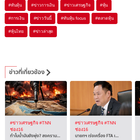
#
ทันหุ้น
#
ข่าวการเงิน
#
ข่าวเศรษฐกิจ
#
หุ้น
#
การเงิน
#
ข่าววันนี้
#
ทันหุ้น focus
#
ตลาดหุ้น
#
หุ้นไทย
#
ข่าวล่าสุด
ข่าวที่เกี่ยวข้อง
#ข่าวเศรษฐกิจ
#TNN
#ข่าวเศรษฐกิจ
#TNN
ช่อง16
ช่อง16
ทำไมน้ำมันยังพุ่ง? สงคราม…
นายกฯ เร่งเครื่อง FTA เ…