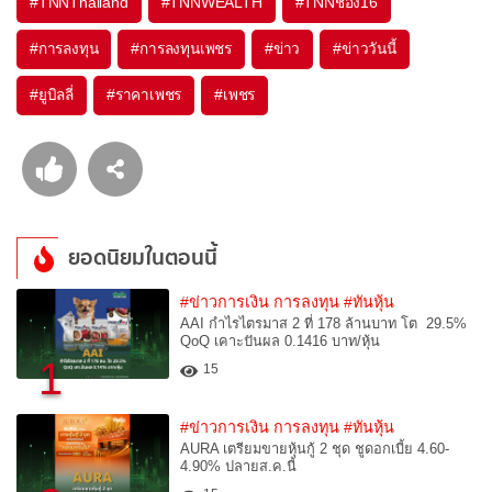
#
TNNThailand
#
TNNWEALTH
#
TNNช่อง16
#
การลงทุน
#
การลงทุนเพชร
#
ข่าว
#
ข่าววันนี้
#
ยูบิลลี่
#
ราคาเพชร
#
เพชร
ยอดนิยมในตอนนี้
#ข่าวการเงิน การลงทุน
#ทันหุ้น
AAI กำไรไตรมาส 2 ที่ 178 ล้านบาท โต 29.5%
QoQ เคาะปันผล 0.1416 บาท/หุ้น
1
15
#ข่าวการเงิน การลงทุน
#ทันหุ้น
AURA เตรียมขายหุ้นกู้ 2 ชุด ชูดอกเบี้ย 4.60-
4.90% ปลายส.ค.นี้