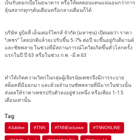
เงินรับดอกเบี้ยในธนาคาร หรือให้ผลตอบแทนแน่นอนกว่าการ
ลุ้นสลากทุกๆต้นเดือนหรือกลางเดือนก็ได้
บริษัท ยูบิลลี่ เอ็นเตอร์ไพรส์ จำกัด (มหาชน) เปิดเผยว่า ราคา
"เพชร" โดยปกติแล้วจะปรับขึ้น 5-7% ต่อปี จะขึ้นอยู่กับดีมานด์
และซัพพลาย ในช่วงที่มีสถานการณ์โควิดเกิดขึ้นทั่วโลกครั้ง
แรกในปี ปี 63 หรือในช่วง ก.พ. -มี.ค.63
ทำให้เกิดความวิตกในกลุ่มผู้เจียรนัยเพชรจึงมีการระบาย
สต็อคที่มีออกมา และด้วยจำนวนซัพพลายที่มีมากในช่วงนั้น
ส่งผลให้ราคาเพชรปรับตัวลงอยู่ช่วงหนึ่ง หรือเพียง 1-1.5
เดือนเท่านั้น
Tag
#
Jubilee
#
TNN
#
TNNExclusive
#
TNNONLINE