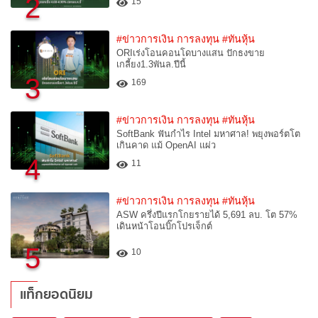
2
15
#ข่าวการเงิน การลงทุน
#ทันหุ้น
ORIเร่งโอนคอนโดบางแสน ปักธงขาย
เกลี้ยง1.3พันล.ปีนี้
3
169
#ข่าวการเงิน การลงทุน
#ทันหุ้น
SoftBank ฟันกำไร Intel มหาศาล! พยุงพอร์ตโต
เกินคาด แม้ OpenAI แผ่ว
4
11
#ข่าวการเงิน การลงทุน
#ทันหุ้น
ASW ครึ่งปีแรกโกยรายได้ 5,691 ลบ. โต 57%
เดินหน้าโอนบิ๊กโปรเจ็กต์
5
10
แท็กยอดนิยม