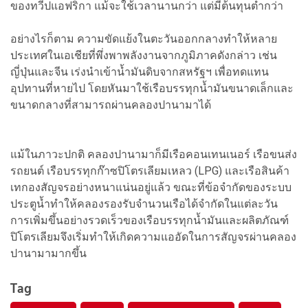
ของทวีปแอฟริกา แม้จะใช้เวลานานกว่า แต่มีต้นทุนต่ำกว่า
อย่างไรก็ตาม ความขัดแย้งในตะวันออกกลางทำให้หลาย
ประเทศในเอเชียที่พึ่งพาพลังงานจากภูมิภาคดังกล่าว เช่น
ญี่ปุ่นและจีน เร่งนำเข้าน้ำมันดิบจากสหรัฐฯ เพื่อทดแทน
อุปทานที่หายไป โดยหันมาใช้เรือบรรทุกน้ำมันขนาดเล็กและ
ขนาดกลางที่สามารถผ่านคลองปานามาได้
แม้ในภาวะปกติ คลองปานามาก็มีเรือคอนเทนเนอร์ เรือขนส่ง
รถยนต์ เรือบรรทุกก๊าซปิโตรเลียมเหลว (LPG) และเรือสินค้า
เทกองสัญจรอย่างหนาแน่นอยู่แล้ว ขณะที่ข้อจำกัดของระบบ
ประตูน้ำทำให้คลองรองรับจำนวนเรือได้จำกัดในแต่ละวัน
การเพิ่มขึ้นอย่างรวดเร็วของเรือบรรทุกน้ำมันและผลิตภัณฑ์
ปิโตรเลียมจึงเริ่มทำให้เกิดความแออัดในการสัญจรผ่านคลอง
ปานามามากขึ้น
Tag