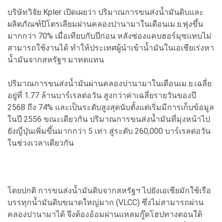
บริษัทวิจัย Kpler เปิดเผยว่า ปริมาณการขนส่งน้ำมันดิบและ
ผลิตภัณฑ์ปิโตรเลียมผ่านคลองปานามาในเดือนเม.ย.พุ่งขึ้น
มากกว่า 70% เมื่อเทียบกับปีก่อน หลังช่องแคบฮอร์มุซแทบไม่
สามารถใช้งานได้ ทำให้ประเทศผู้นำเข้าน้ำมันในเอเชียเร่งหา
น้ำมันจากสหรัฐฯ มาทดแทน
ปริมาณการขนส่งน้ำมันผ่านคลองปานามาในเดือนเม.ย.เฉลี่ย
อยู่ที่ 1.77 ล้านบาร์เรลต่อวัน สูงกว่าค่าเฉลี่ยรายวันของปี
2568 ถึง 74% และเป็นระดับสูงสุดนับตั้งแต่เริ่มมีการเก็บข้อมูล
ในปี 2556 ขณะเดียวกัน ปริมาณการขนส่งน้ำมันที่มุ่งหน้าไป
ยังญี่ปุ่นเพิ่มขึ้นมากกว่า 5 เท่า สู่ระดับ 260,000 บาร์เรลต่อวัน
ในช่วงเวลาเดียวกัน
โดยปกติ การขนส่งน้ำมันดิบจากสหรัฐฯ ไปยังเอเชียมักใช้เรือ
บรรทุกน้ำมันดิบขนาดใหญ่มาก (VLCC) ซึ่งไม่สามารถผ่าน
คลองปานามาได้ จึงต้องอ้อมผ่านแหลมกู๊ดโฮปทางตอนใต้