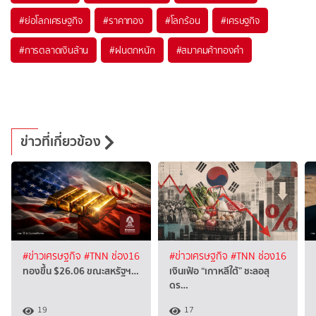
#
ย่อโลกเศรษฐกิจ
#
ราคาทอง
#
โลกร้อน
#
เศรษฐกิจ
#
การตลาดเงินล้าน
#
ฝนตกหนัก
#
สมาคมค้าทองคำ
ข่าวที่เกี่ยวข้อง
#ข่าวเศรษฐกิจ
#TNN ช่อง16
#ข่าวเศรษฐกิจ
#TNN ช่อง16
ทองขึ้น $26.06 ขณะสหรัฐฯ…
เงินเฟ้อ “เกาหลีใต้” ชะลอสุ
ดร…
19
17