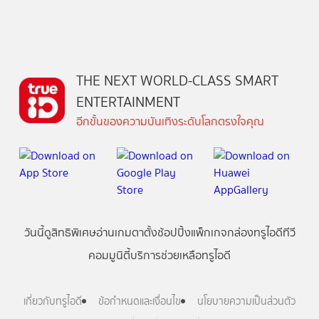
THE NEXT WORLD-CLASS SMART
ENTERTAINMENT
อีกขั้นของความบันเทิงระดับโลกตรงใจคุณ
วันนี้
ดู
สิทธิพิเศษ
อ่าน
เกม
ตาตั้ง
ช้อปปิ้ง
แพ็กเกจ
กล่องทรูไอดีทีวี
คอมมูนิตี้
บริการช่วยเหลือทรูไอดี
เกี่ยวกับทรูไอดี
ข้อกำหนดและเงื่อนไข
นโยบายความเป็นส่วนตัว