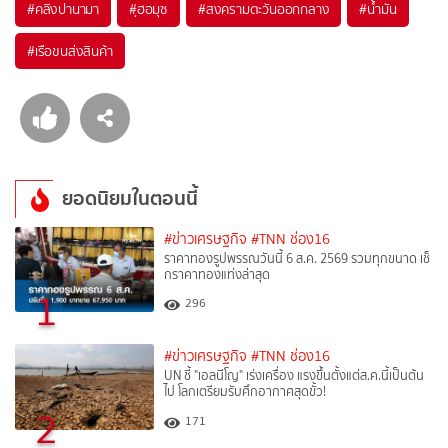
#
คลิงปานามา
#
ฺฮอมุซ
#
สงครามตะวันออกกลาง
#
น้ำมัน
#
เรือขนส่งสินค้า
ยอดนิยมในตอนนี้
#ข่าวเศรษฐกิจ
#TNN ช่อง16
ราคาทองรูปพรรณวันนี้ 6 ส.ค. 2569 รวมทุกขนาด เช็
กราคาทองแท่งล่าสุด
1
296
#ข่าวเศรษฐกิจ
#TNN ช่อง16
UN ชี้ "เอลนีโญ" เร่งเครื่อง แรงขึ้นตั้งแต่ส.ค.นี้เป็นต้น
ไป โลกเตรียมรับศึกอากาศสุดขั้ว!
2
171