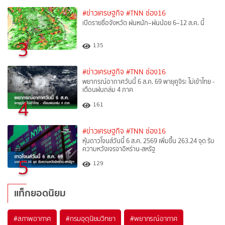
#ข่าวเศรษฐกิจ
#TNN ช่อง16
เปิดรายชื่อจังหวัด ฝนหนัก–ฝนน้อย 6–12 ส.ค. นี้
3
135
#ข่าวเศรษฐกิจ
#TNN ช่อง16
พยากรณ์อากาศวันนี้ 6 ส.ค. 69 พายุคูจิระ ไม่เข้าไทย -
เตือนฝนถล่ม 4 ภาค
4
161
#ข่าวเศรษฐกิจ
#TNN ช่อง16
หุ้นดาวโจนส์วันนี้ 6 ส.ค. 2569 เพิ่มขึ้น 263.24 จุด รับ
ความหวังเจรจาอิหร่าน-สหรัฐ
5
129
แท็กยอดนิยม
#
สภาพอากาศ
#
กรมอุตุนิยมวิทยา
#
พยากรณ์อากาศ