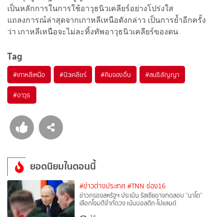
เป็นหลักการในการใช้อาวุธนิวเคลียร์อย่างโปร่งใส
แถลงการณ์ล่าสุดจากเกาหลีเหนือดังกล่าว เป็นการย้ำอีกครั้ง
ว่า เกาหลีเหนือจะไม่ละทิ้งทัพอาวุธนิวเคลียร์ของตน
Tag
#
เกาหลีเหนือ
#
นิวเคลียร์
#
คิมจองอึน
#
สนธิสัญญา
#
อาวุธ
ยอดนิยมในตอนนี้
#ข่าวต่างประเทศ
#TNN ช่อง16
ข่าวกรองสหรัฐฯ ประเมิน รัสเซียอาจทดสอบ “นาโต”
เลือกโจมตีจำกัดวง เน้นบอลติก-โปแลนด์