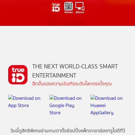
THE NEXT WORLD-CLASS SMART
ENTERTAINMENT
อีกขั้นของความบันเทิงระดับโลกตรงใจคุณ
วันนี้
ดู
สิทธิพิเศษ
อ่าน
เกม
ตาตั้ง
ช้อปปิ้ง
แพ็กเกจ
กล่องทรูไอดีทีวี