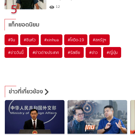
5
12
แท็กยอดนิยม
#
จีน
#
ซินหัว
#
xinhua
#
โควิด-19
#
สหรัฐฯ
#
ข่าววันนี้
#
ข่าวต่างประเทศ
#
รัสเซีย
#
ข่าว
#
ญี่ปุ่น
ข่าวที่เกี่ยวข้อง