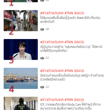
1
16
#ข่าวต่างประเทศ
#TNN ช่อง16
ไต้ฝุ่นดอลฟินขึ้นฝั่งญี่ปุ่นแล้ว ส่งผล 800 เที่ยวบิน
ยกเลิกทันที
2
18
#ข่าวต่างประเทศ
#TNN ช่อง16
ญี่ปุ่นประกาศสร้าง “หลุมหลบภัยขีปนาวุธ” ใต้สถานี
รถไฟใต้ดินกรุงโตเกียว
3
22
#ข่าวต่างประเทศ
#TNN ช่อง16
อิหร่านกำหนดเงื่อนไขเปิดฮอร์มุซ สหรัฐฯ อ้างทำลาย
นิวเคลียร์อิหร่านแล้ว
4
12
#ข่าวต่างประเทศ
#TNN ช่อง16
ICE วางแผนติดกล้อง Body Cam ให้เจ้าหน้าที่ภาค
สนามทุกราย ลุ้นเห็นภาพความจริงมากขึ้น