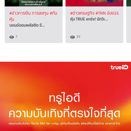
#ข่าวการเงิน การลงทุน
#ทัน
#ข่าวเศรษฐกิจ
#TNN ช่อง16
หุ้น TRUE แกร่ง! นักวิเ…
หุ้น
บอนด์ออมพลัสฮิต จั…
7
33