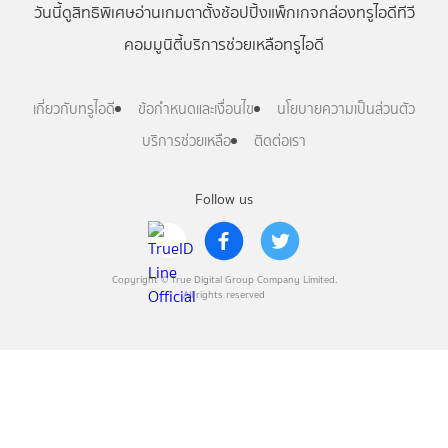
วันนี้
ดู
สิทธิพิเศษ
อ่าน
เกม
ตาตั้ง
ช้อปปิ้ง
แพ็กเกจ
กล่องทรูไอดีทีวี
คอมมูนิตี้
บริการช่วยเหลือทรูไอดี
เกี่ยวกับทรูไอดี
ข้อกำหนดและเงื่อนไข
นโยบายความเป็นส่วนตัว
บริการช่วยเหลือ
ติดต่อเรา
Follow us
Copyright © True Digital Group Company Limited.
All rights reserved