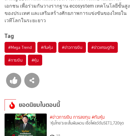
เอกชน เพื่อร่วมกันวางรากฐาน ecosystem เทคโนโลยีขั้นสูง
ของประเทศ และเสริมสร้างศักยภาพการแข่งขันของไทยใน
เวทีโลกในระยะยาว
Tag
#
Mega Trend
#
ทันหุ้น
#
ข่าวการเงิน
#
ข่าวเศรษฐกิจ
#
การเงิน
#
หุ้น
ยอดนิยมในตอนนี้
#ข่าวการเงิน การลงทุน
#ทันหุ้น
‘หุ้นไทย’ระยะสั้นผันผวน เชื่อโฟลว์ดันSET1,720จุด
15