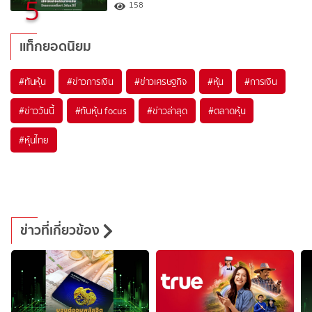
5
158
แท็กยอดนิยม
#
ทันหุ้น
#
ข่าวการเงิน
#
ข่าวเศรษฐกิจ
#
หุ้น
#
การเงิน
#
ข่าววันนี้
#
ทันหุ้น focus
#
ข่าวล่าสุด
#
ตลาดหุ้น
#
หุ้นไทย
ข่าวที่เกี่ยวข้อง