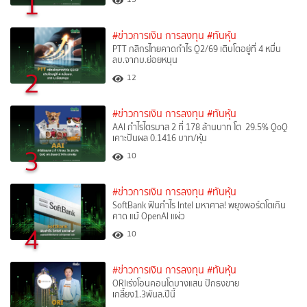
1
#ข่าวการเงิน การลงทุน
#ทันหุ้น
PTT กสิกรไทยคาดกำไร Q2/69 เติบโตอยู่ที่ 4 หมื่น
ลบ.จากบ.ย่อยหนุน
2
12
#ข่าวการเงิน การลงทุน
#ทันหุ้น
AAI กำไรไตรมาส 2 ที่ 178 ล้านบาท โต 29.5% QoQ
เคาะปันผล 0.1416 บาท/หุ้น
3
10
#ข่าวการเงิน การลงทุน
#ทันหุ้น
SoftBank ฟันกำไร Intel มหาศาล! พยุงพอร์ตโตเกิน
คาด แม้ OpenAI แผ่ว
4
10
#ข่าวการเงิน การลงทุน
#ทันหุ้น
ORIเร่งโอนคอนโดบางแสน ปักธงขาย
เกลี้ยง1.3พันล.ปีนี้