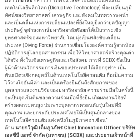
มหาวิทยาลัย
กล่าวว่า “เทคโนโลยีควอนตัมเป็นหนึ่งใน
เทคโนโลยีพลิกโลก (Disruptive Technology) ที่จะเปลี่ยนภูมิ
ทัศน์ของวิทยาศาสตร์ เศรษฐกิจ และสังคมในทศวรรษหน้า
และเป็นคลื่นแห่งการเปลี่ยนแปลงที่ยิ่งใหญ่ยิ่งกว่ายุคปัญญา
ประดิษฐ์ จุฬาลงกรณ์มหาวิทยาลัยจึงยกให้เป็นวาระเชิง
ยุทธศาสตร์ของมหาวิทยาลัย โดยมุ่งเป็นพลังขับเคลื่อน
ประเทศ (Diving Force) ผ่านการเชื่อมโยงองค์ความรู้จากห้อง
ปฏิบัติการสู่โลกอุตสาหกรรม เพื่อให้วิทยาศาสตร์สร้างคุณค่า
ได้จริง ทั้งในเชิงเศรษฐกิจและเชิงสังคม การที่ SCBX ซึ่งเป็น
ผู้นำด้านนวัตกรรมการเงินของประเทศ ได้เลือกจุฬาฯ เป็น
พันธมิตรเชิงกลยุทธ์ในด้านเทคโนโลยีควอนตัม ถือเป็นความ
ไว้วางใจอันมีค่า และเป็นเครื่องยืนยันถึงศักยภาพของ
บุคลากรและงานวิจัยของมหาวิทยาลัย ความร่วมมือในครั้งนี้
จะเป็นจุดเริ่มต้นของความร่วมมือที่ยั่งยืน เกิดผลงานวิจัยที่
สร้างผลกระทบสูง บ่มเพาะบุคลากรควอนตัมรุ่นใหม่ที่มี
คุณภาพ และยกระดับประเทศไทยให้เป็นศูนย์กลางของ
เทคโนโลยีควอนตัมแห่งหนึ่งในภูมิภาคอาเซียน”
ด้าน
นายกวีวุฒิ เต็มภูวภัทร
Chief Innovation Officer บริษัท
เอสซีบี เอกซ์ จำกัด (มหาชน) (SCBX) และประธานเจ้าหน้าที่