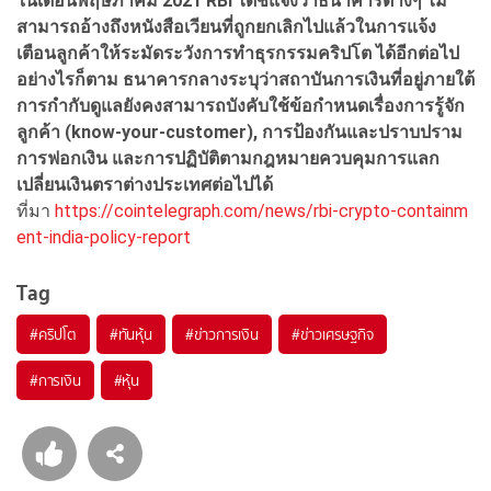
ในเดือนพฤษภาคม 2021 RBI ได้ชี้แจงว่าธนาคารต่างๆ ไม่
สามารถอ้างถึงหนังสือเวียนที่ถูกยกเลิกไปแล้วในการแจ้ง
เตือนลูกค้าให้ระมัดระวังการทำธุรกรรมคริปโต ได้อีกต่อไป
อย่างไรก็ตาม ธนาคารกลางระบุว่าสถาบันการเงินที่อยู่ภายใต้
การกำกับดูแลยังคงสามารถบังคับใช้ข้อกำหนดเรื่องการรู้จัก
ลูกค้า (know-your-customer), การป้องกันและปราบปราม
การฟอกเงิน และการปฏิบัติตามกฎหมายควบคุมการแลก
เปลี่ยนเงินตราต่างประเทศต่อไปได้
ที่มา
https://cointelegraph.com/news/rbi-crypto-containm
ent-india-policy-report
Tag
#
คริปโต
#
ทันหุ้น
#
ข่าวการเงิน
#
ข่าวเศรษฐกิจ
#
การเงิน
#
หุ้น