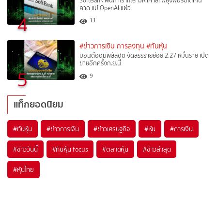
SoftBank ฟันกำไร Intel มหาศาล! พยุงพอร์ตโตเกิน
คาด แม้ OpenAI แผ่ว
4
11
#ข่าวการเงิน การลงทุน
#ทันหุ้น
บอนด์ออมพลัสฮิต จัดสรรรายย่อย 2.27 หมื่นราย เปิด
ขายอีกครั้งก.ย.นี้
5
9
แท็กยอดนิยม
#
ทันหุ้น
#
ข่าวการเงิน
#
ข่าวเศรษฐกิจ
#
หุ้น
#
การเงิน
#
ข่าววันนี้
#
ทันหุ้น focus
#
ตลาดหุ้น
#
ข่าวล่าสุด
#
หุ้นไทย