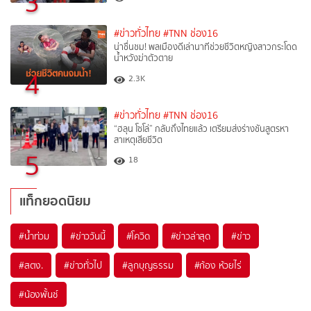
3
#ข่าวทั่วไทย
#TNN ช่อง16
น่าชื่นชม! พลเมืองดีเล่านาทีช่วยชีวิตหญิงสาวกระโดด
น้ำหวังฆ่าตัวตาย
4
2.3K
#ข่าวทั่วไทย
#TNN ช่อง16
“ฮลุน โซโล่” กลับถึงไทยแล้ว เตรียมส่งร่างชันสูตรหา
สาเหตุเสียชีวิต
5
18
แท็กยอดนิยม
#
น้ำท่วม
#
ข่าววันนี้
#
โควิด
#
ข่าวล่าสุด
#
ข่าว
#
สตง.
#
ข่าวทั่วไป
#
ลูกบุญธรรม
#
ก้อง ห้วยไร่
#
น้องพั้นช์