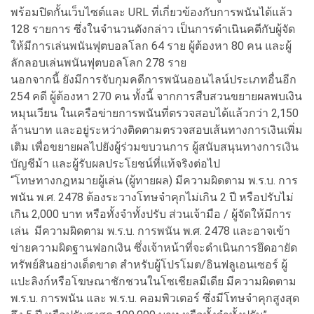
พร้อมปิดกั้นเว็บไซต์และ URL ที่เกี่ยวข้องกับการพนันได้แล้ว
128 รายการ ซึ่งในจำนวนดังกล่าว เป็นการดำเนินคดีกับผู้จัด
ให้มีการเล่นพนันฟุตบอลโลก 64 ราย ผู้ต้องหา 80 คน และผู้
ลักลอบเล่นพนันฟุตบอลโลก 278 ราย
นอกจากนี้ ยังมีการจับกุมคดีการพนันออนไลน์ประเภทอื่นอีก
254 คดี ผู้ต้องหา 270 คน ทั้งนี้ จากการสืบสวนขยายผลพบเงิน
หมุนเวียน ในเครือข่ายการพนันที่ตรวจสอบได้แล้วกว่า 2,150
ล้านบาท และอยู่ระหว่างติดตามตรวจสอบเส้นทางการเงินเพิ่ม
เติม เพื่อขยายผลไปยังผู้ร่วมขบวนการ ผู้สนับสนุนทางการเงิน
บัญชีม้า และผู้รับผลประโยชน์ที่แท้จริงต่อไป
“โทษทางกฎหมายผู้เล่น (ผู้ทายผล) มีความผิดตาม พ.ร.บ. การ
พนัน พ.ศ. 2478 ต้องระวางโทษจำคุกไม่เกิน 2 ปี หรือปรับไม่
เกิน 2,000 บาท หรือทั้งจำทั้งปรับ ส่วนเจ้ามือ / ผู้จัดให้มีการ
เล่น มีความผิดตาม พ.ร.บ. การพนัน พ.ศ. 2478 และอาจเข้า
ข่ายความผิดฐานฟอกเงิน ซึ่งเจ้าหน้าที่จะดำเนินการยึดอายัด
ทรัพย์สินอย่างเด็ดขาด สำหรับผู้โปรโมต/อินฟลูเอนเซอร์ ผู้
แปะลิงก์หรือโฆษณาชักชวนในโซเชียลมีเดีย มีความผิดตาม
พ.ร.บ. การพนัน และ พ.ร.บ. คอมพิวเตอร์ ซึ่งมีโทษจำคุกสูงสุด