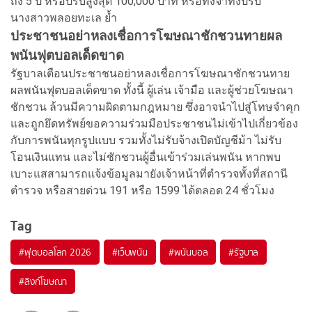
ถึง 5 ปี หรือปรับสูงสุด 100,000 บาท หรือทั้งจำทั้งปรับ”
นางสาวพลอยทะเล ย้ำ
ประชาชนอย่าหลงเชื่อการโฆษณาชักชวนทายผล
พนันฟุตบอลเด็ดขาด
รัฐบาลเตือนประชาชนอย่าหลงเชื่อการโฆษณาชักชวนทาย
ผลพนันฟุตบอลเด็ดขาด ทั้งนี้ ผู้เล่น เจ้ามือ และผู้ช่วยโฆษณา
ชักชวน ล้วนมีความผิดตามกฎหมาย ซึ่งอาจนำไปสู่โทษจำคุก
และถูกยึดทรัพย์ขอความร่วมมือประชาชนไม่เข้าไปเกี่ยวข้อง
กับการพนันทุกรูปแบบ รวมทั้งไม่รับจ้างเปิดบัญชีม้า ไม่รับ
โอนเงินแทน และไม่ชักชวนผู้อื่นเข้าร่วมเล่นพนัน หากพบ
เบาะแสสามารถแจ้งข้อมูลมายังเจ้าหน้าที่ตำรวจทั้งที่สถานี
ตำรวจ หรือสายด่วน 191 หรือ 1599 ได้ตลอด 24 ชั่วโมง
Tag
#
ฟุตบอลโลก 2026
#
เว็บพนัน
#
พนันบอล
#
รัฐบาล
#
ลิงก์โฆษณา