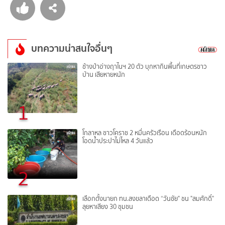
บทความน่าสนใจอื่นๆ
ช้างป่าอ่างฤาไนฯ 20 ตัว บุกหากินพื้นที่เกษตรชาว
บ้าน เสียหายหนัก
1
โกลาหล ชาวโคราช 2 หมื่นครัวเรือน เดือดร้อนหนัก
โอดน้ำประปาไม่ไหล 4 วันแล้ว
2
เลือกตั้งนายก ทน.สงขลาเดือด “วันชัย" ชน "สมศักดิ์"
ลุยหาเสียง 30 ชุมชน