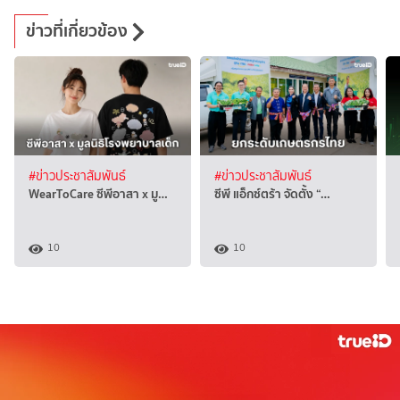
ข่าวที่เกี่ยวข้อง
#ข่าวประชาสัมพันธ์
#ข่าวประชาสัมพันธ์
WearToCare ซีพีอาสา x มู…
ซีพี แอ็กซ์ตร้า จัดตั้ง “…
10
10