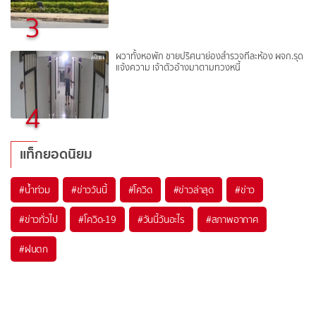
3
ผวาทั้งหอพัก ชายปริศนาย่องสำรวจทีละห้อง ผจก.รุด
แจ้งความ เจ้าตัวอ้างมาตามทวงหนี้
4
แท็กยอดนิยม
#
น้ำท่วม
#
ข่าววันนี้
#
โควิด
#
ข่าวล่าสุด
#
ข่าว
#
ข่าวทั่วไป
#
โควิด-19
#
วันนี้วันอะไร
#
สภาพอากาศ
#
ฝนตก