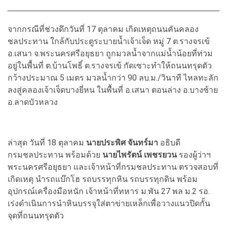
จากกรณีที่ช่วงดึกวันที่ 17 ตุลาคม เกิดเหตุถนนคันคลอง
ชลประทาน ใกล้กับประตูระบายน้ำเจ้าเจ็ด หมู่ 7 ต.รางจรเข้
อ.เสนา จ.พระนครศรีอยุธยา ถูกมวลน้ำจากแม่น้ำน้อยที่ท่วม
อยู่ในพื้นที่ ต.บ้านโพธิ์ ต.รางจรเข้ กัดเซาะทำให้ถนนทรุดตัว
กว้างประมาณ 5 เมตร มวลน้ำกว่า 90 ลบ.ม./วินาที ไหลทะลัก
ลงสู่คลองเจ้าเจ็ดบางยี่หน ในพื้นที่ อ.เสนา ตอนล่าง อ.บางซ้าย
อ.ลาดบัวหลวง
ล่าสุด วันที่ 18 ตุลาคม
นายประพิศ จันทร์มา
อธิบดี
กรมชลประทาน พร้อมด้วย
นายไพรัตน์ เพชรยวน
รองผู้ว่าฯ
พระนครศรีอยุธยา และเจ้าหน้าที่กรมชลประทาน ตรวจสอบที่
เกิดเหตุ นำรถแบ๊กโฮ รถบรรทุกหิน รถบรรทุกดิน พร้อม
อุปกรณ์เครื่องมือหนัก เจ้าหน้าที่ทหาร ม.พัน 27 พล ม.2 รอ.
เร่งดำเนินการนำหินบรรจุใส่ตาข่ายเหล็กเพื่อวางแนวปิดกั้น
จุดที่ถนนทรุดตัว