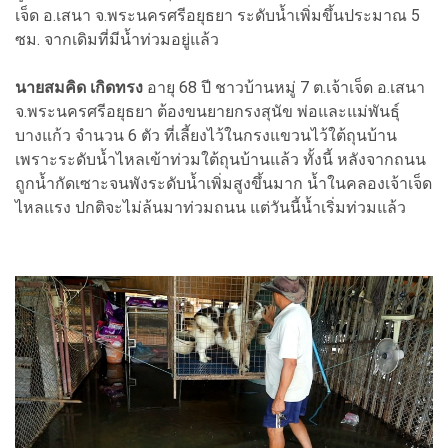
เจ็ด อ.เสนา จ.พระนครศรีอยุธยา ระดับน้ำเพิ่มขึ้นประมาณ 5
ซม. จากเดิมที่มีน้ำท่วมอยู่แล้ว
นายสมคิด เกิดทรง
อายุ 68 ปี ชาวบ้านหมู่ 7 ต.เจ้าเจ็ด อ.เสนา
จ.พระนครศรีอยุธยา ต้องขนยายกรงสุนัข พ่อและแม่พันธุ์
บางแก้ว จำนวน 6 ตัว ที่เลี้ยงไว้ในกรงแขวนไว้ใต้ถุนบ้าน
เพราะระดับน้ำไหลเข้าท่วมใต้ถุนบ้านแล้ว ทั้งนี้ หลังจากถนน
ถูกน้ำกัดเซาะจนพังระดับน้ำเพิ่มสูงขึ้นมาก น้ำในคลองเจ้าเจ็ด
ไหลแรง ปกติจะไม่ล้นมาท่วมถนน แต่วันนี้น้ำเริ่มท่วมแล้ว