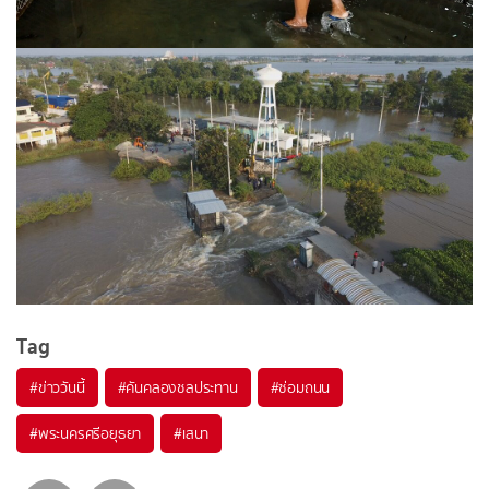
Tag
#
ข่าววันนี้
#
คันคลองชลประทาน
#
ซ่อมถนน
#
พระนครศรีอยุธยา
#
เสนา